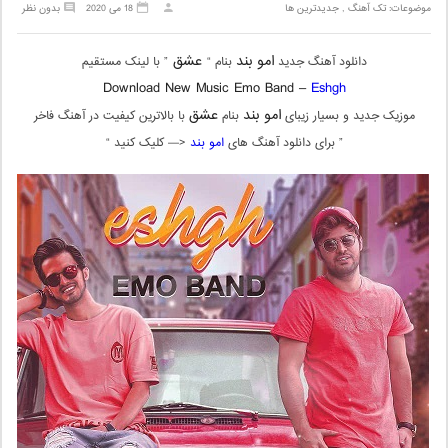
موضوعات:
تک آهنگ
,
جدیدترین ها
18 می 2020
بدون نظر
امو بند
عشق
دانلود آهنگ جدید
بنام “
” با لینک مستقیم
Download New Music Emo Band –
Eshgh
امو بند
عشق
موزیک جدید و بسیار زیبای
بنام
با بالاترین کیفیت در آهنگ فاخر
” برای دانلود آهنگ های
امو بند
<— کلیک کنید “