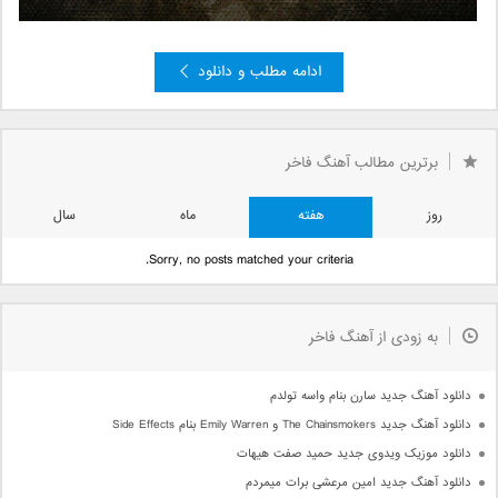
ادامه مطلب و دانلود
»
2
صفحه 1 از 2
1
برترین مطالب آهنگ فاخر
روز
هفته
ماه
سال
Sorry, no posts matched your criteria.
به زودی از آهنگ فاخر
دانلود آهنگ جدید سارن بنام واسه تولدم
دانلود آهنگ جدید The Chainsmokers و Emily Warren بنام Side Effects
دانلود موزیک ویدوی جدید حمید صفت هیهات
دانلود آهنگ جدید امین مرعشی برات میمردم