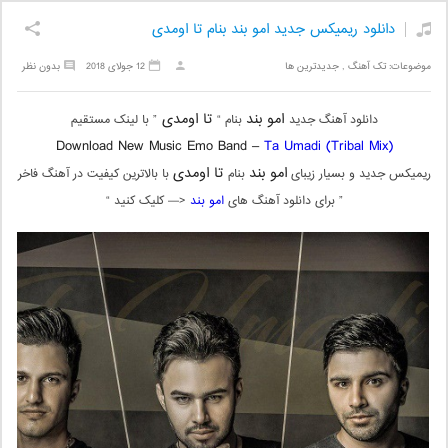
دانلود ریمیکس جدید امو بند بنام تا اومدی
موضوعات:
تک آهنگ
,
جدیدترین ها
12 جولای 2018
بدون نظر
امو بند
تا اومدی
دانلود آهنگ جدید
بنام “
” با لینک مستقیم
Download New Music Emo Band –
Ta Umadi (Tribal Mix)
امو بند
تا اومدی
ریمیکس جدید و بسیار زیبای
بنام
با بالاترین کیفیت در آهنگ فاخر
” برای دانلود آهنگ های
امو بند
<— کلیک کنید “