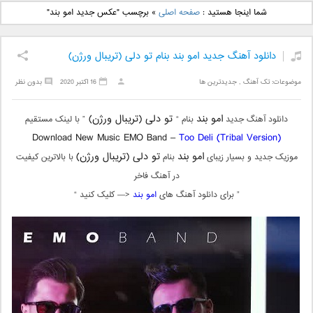
دانلود آهنگ جدید بهنام
دانلود آهنگ جدید علی
شما اینجا هستید :
صفحه اصلی
»
برچسب "عکس جدید امو بند"
بانی بنام قرص قمر 2
یاسینی بنام دورترین نزدیک
دانلود آهنگ جدید امو بند بنام تو دلی (تریبال ورژن)
موضوعات:
تک آهنگ
,
جدیدترین ها
16 اکتبر 2020
بدون نظر
امو بند
تو دلی (تریبال ورژن)
دانلود آهنگ جدید
بنام “
” با لینک مستقیم
Download New Music EMO Band –
Too Deli (Tribal Version)
امو بند
تو دلی (تریبال ورژن)
موزیک جدید و بسیار زیبای
بنام
با بالاترین کیفیت
در آهنگ فاخر
” برای دانلود آهنگ های
امو بند
<— کلیک کنید “