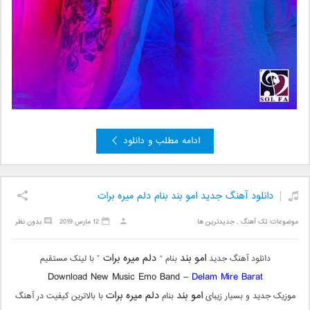
ادامه مطلب و دانلود
دانلود آهنگ جدید امو بند بنام دلم میره برات
موضوعات:
تک آهنگ
,
جدیدترین ها
12 مارس 2019
بدون نظر
امو بند
دلم میره برات
دانلود آهنگ جدید
بنام “
” با لینک مستقیم
Download New Music Emo Band –
Delam Mire Barat
امو بند
دلم میره برات
موزیک جدید و بسیار زیبای
بنام
با بالاترین کیفیت در آهنگ