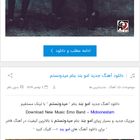
ادامه مطلب و دانلود
دانلود آهنگ جدید امو بند بنام میدونستم
موضوعات:
تک آهنگ
,
جدیدترین ها
3 نوامبر 2018
بدون نظر
امو بند
میدونستم
دانلود آهنگ جدید
بنام “
” با لینک مستقیم
Download New Music Emo Band –
Midoonestam
امو بند
میدونستم
موزیک جدید و بسیار زیبای
بنام
با بالاترین کیفیت در آهنگ فاخر
” برای دانلود آهنگ های
امو بند
<— کلیک کنید “