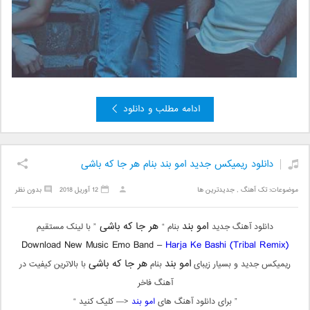
ادامه مطلب و دانلود
دانلود ریمیکس جدید امو بند بنام هر جا که باشی
موضوعات:
تک آهنگ
,
جدیدترین ها
12 آوریل 2018
بدون نظر
امو بند
هر جا که باشی
دانلود آهنگ جدید
بنام “
” با لینک مستقیم
Download New Music Emo Band –
Harja Ke Bashi (Tribal Remix)
امو بند
هر جا که باشی
ریمیکس جدید و بسیار زیبای
بنام
با بالاترین کیفیت در
آهنگ فاخر
” برای دانلود آهنگ های
امو بند
<— کلیک کنید “