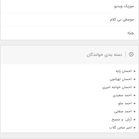
اذری
موزیک ویدیو
سنتی
اهنگ بندرعباسی
موسقی بی کلام
تیتراژ
ویژه
دمو
مذهبی
به زودی
دسته بندی خوانندگان
جدیدترین ها
آرشیو
احسان پایه
احسان تهرانچی
احسان خواجه امیری
احمد سعیدی
احمد سلو
احمد صفایی
آرش  و مسیح
امیر عباس گلاب
امیر عظیمی