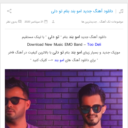
دانلود آهنگ جدید امو بند بنام تو دلی
موضوعات:
تک آهنگ
,
جدیدترین ها
21 سپتامبر 2020
بدون نظر
امو بند
تو دلی
دانلود آهنگ جدید
بنام “
” با لینک مستقیم
Download New Music EMO Band –
Too Deli
امو بند
تو دلی
موزیک جدید و بسیار زیبای
بنام
با بالاترین کیفیت در آهنگ فاخر
” برای دانلود آهنگ های
امو بند
<— کلیک کنید “