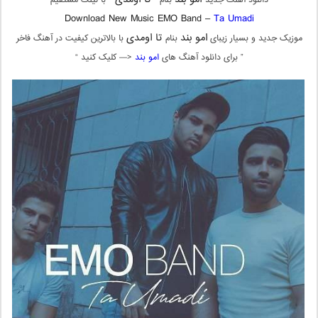
دانلود آهنگ جدید
بنام “
” با لینک مستقیم
Download New Music EMO Band –
Ta Umadi
امو بند
تا اومدی
موزیک جدید و بسیار زیبای
بنام
با بالاترین کیفیت در آهنگ فاخر
” برای دانلود آهنگ های
امو بند
<— کلیک کنید “