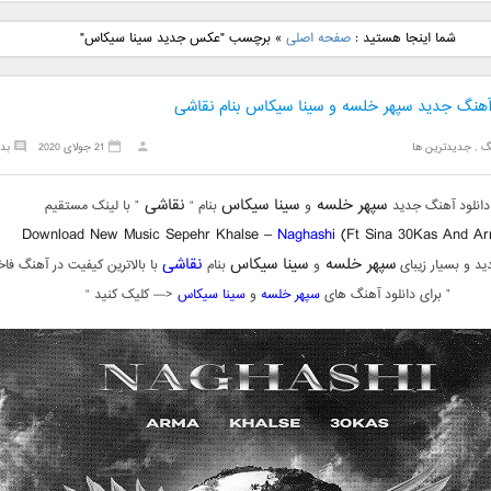
نگ جدید رضا
دانلود آهنگ جدید علی
دانلود آهنگ جدید مهدی
دانلود آهنگ ج
شما اینجا هستید :
صفحه اصلی
»
برچسب "عکس جدید سینا سیکاس"
بنام نگار
لهراسبی بنام صورت
یراحی بنام اسرار
فرزین بنام
 آهنگ جدید سپهر خلسه و سینا سیکاس بنام نقاشی
گ
,
جدیدترین ها
21 جولای 2020
بد
سپهر خلسه
سینا سیکاس
نقاشی
دانلود آهنگ جدید
و
بنام “
” با لینک مستقیم
Download New Music Sepehr Khalse –
Naghashi
(Ft Sina 30Kas And A
سپهر خلسه
سینا سیکاس
نقاشی
د و بسیار زیبای
و
بنام
با بالاترین کیفیت در آهنگ فاخ
” برای دانلود آهنگ های
سپهر خلسه
و
سینا سیکاس
<— کلیک کنید “