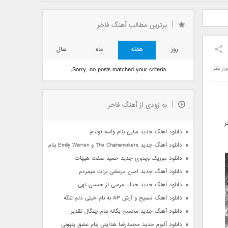
دید فرزاد
دانلود آهنگ جدید بهنام
دانلود آهنگ جدید علی
 آتیش
بانی بنام قرص قمر 2
یاسینی بنام دورترین نزدیک
برترین مطالب آهنگ فاخر
روز
هفته
ماه
سال
ون نظر
Sorry, no posts matched your criteria.
به زودی از آهنگ فاخر
ر
دانلود آهنگ جدید سارن بنام واسه تولدم
دانلود آهنگ جدید The Chainsmokers و Emily Warren بنام Side Effects
دانلود موزیک ویدوی جدید حمید صفت هیهات
دانلود آهنگ جدید امین مرعشی برات میمردم
دانلود آهنگ جدید خدایا مرسی از حسین تهی
دانلود آهنگ مسیح و آرش AP به نام خیلی دلم تنگه
دانلود آهنگ جدید محسن یگانه بنام چنگال تقدیر
دانلود آلبوم جدید محمدرضا هدایتی بنام عشق پنهونی