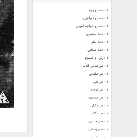
آرشیو
احسان پایه
احسان تهرانچی
احسان خواجه امیری
احمد سعیدی
احمد سلو
احمد صفایی
آرش  و مسیح
امیر عباس گلاب
امیر عظیمی
امیر علی
امیر فرجام
امیر مسعود
امیر وکیلی
امیر یگانه
امین حبیبی
امین رستمی