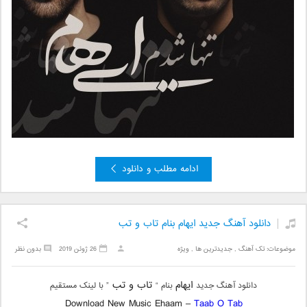
ادامه مطلب و دانلود
دانلود آهنگ جدید ایهام بنام تاب و تب
موضوعات:
تک آهنگ
,
جدیدترین ها
,
ویژه
26 ژوئن 2019
بدون نظر
ایهام
تاب و تب
دانلود آهنگ جدید
بنام “
” با لینک مستقیم
Download New Music Ehaam –
Taab O Tab