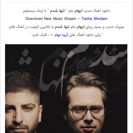
ایهام
تنها شدم
دانلود آهنگ جدید
بنام “
” با لینک مستقیم
Download New Music Ehaam –
Tanha Shodam
ایهام
تنها شدم
موزیک جدید و بسیار زیبای
بنام
با بالاترین کیفیت در آهنگ فاخر
” برای دانلود آهنگ های
گروه ایهام
<— کلیک کنید “