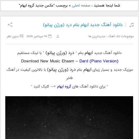
دانلود آهنگ جدید بهنام
دانلود آهنگ جدید علی
شما اینجا هستید :
صفحه اصلی
»
برچسب "عکس جدید گروه ایهام"
بانی بنام قرص قمر 2
یاسینی بنام دورترین نزدیک
دانلود آهنگ جدید ایهام بنام درد (ورژن پیانو)
موضوعات:
تک آهنگ
,
جدیدترین ها
19 سپتامبر 2020
بدون نظر
ایهام
درد (ورژن پیانو)
دانلود آهنگ جدید
بنام “
” با لینک مستقیم
Download New Music Ehaam –
Dard (Piano Version)
ایهام
درد (ورژن پیانو)
موزیک جدید و بسیار زیبای
بنام
با بالاترین کیفیت در آهنگ
فاخر
” برای دانلود آهنگ های
گروه ایهام
<— کلیک کنید “