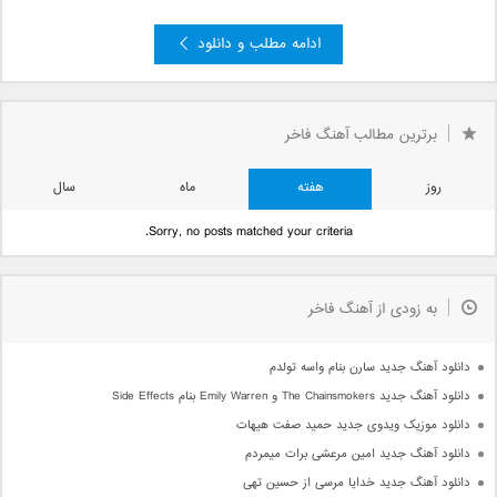
ادامه مطلب و دانلود
»
2
صفحه 1 از 2
1
برترین مطالب آهنگ فاخر
روز
هفته
ماه
سال
Sorry, no posts matched your criteria.
به زودی از آهنگ فاخر
دانلود آهنگ جدید سارن بنام واسه تولدم
دانلود آهنگ جدید The Chainsmokers و Emily Warren بنام Side Effects
دانلود موزیک ویدوی جدید حمید صفت هیهات
دانلود آهنگ جدید امین مرعشی برات میمردم
دانلود آهنگ جدید خدایا مرسی از حسین تهی