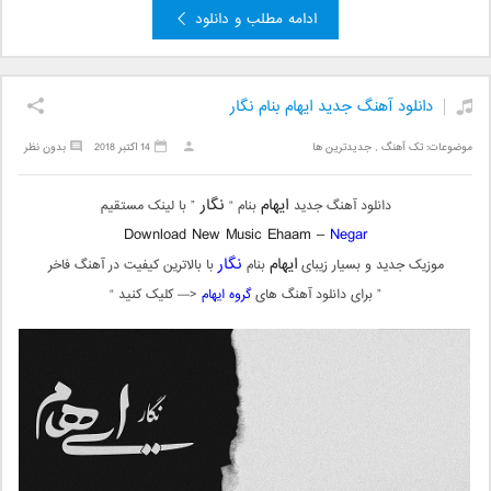
ادامه مطلب و دانلود
دانلود آهنگ جدید ایهام بنام نگار
موضوعات:
تک آهنگ
,
جدیدترین ها
14 اکتبر 2018
بدون نظر
ایهام
نگار
دانلود آهنگ جدید
بنام “
” با لینک مستقیم
Download New Music Ehaam –
Negar
ایهام
نگار
موزیک جدید و بسیار زیبای
بنام
با بالاترین کیفیت در آهنگ فاخر
” برای دانلود آهنگ های
گروه ایهام
<— کلیک کنید “