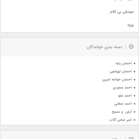
سنتی
اهنگ بندرعباسی
موسقی بی کلام
تیتراژ
ویژه
دمو
مذهبی
به زودی
دسته بندی خوانندگان
جدیدترین ها
آرشیو
احسان پایه
احسان تهرانچی
احسان خواجه امیری
احمد سعیدی
احمد سلو
احمد صفایی
آرش  و مسیح
امیر عباس گلاب
امیر عظیمی
امیر علی