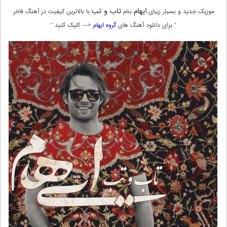
ایهام
تاب و تب
موزیک جدید و بسیار زیبای
بنام
با بالاترین کیفیت در آهنگ فاخر
” برای دانلود آهنگ های
گروه ایهام
<— کلیک کنید “