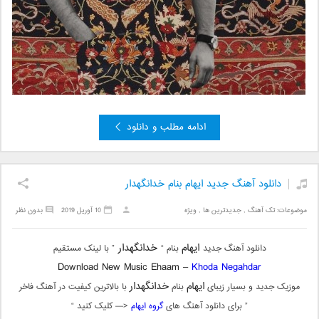
ادامه مطلب و دانلود
دانلود آهنگ جدید ایهام بنام خدانگهدار
موضوعات:
تک آهنگ
,
جدیدترین ها
,
ویژه
10 آوریل 2019
بدون نظر
ایهام
خدانگهدار
دانلود آهنگ جدید
بنام “
” با لینک مستقیم
Download New Music Ehaam –
Khoda Negahdar
ایهام
خدانگهدار
موزیک جدید و بسیار زیبای
بنام
با بالاترین کیفیت در آهنگ فاخر
” برای دانلود آهنگ های
گروه ایهام
<— کلیک کنید “