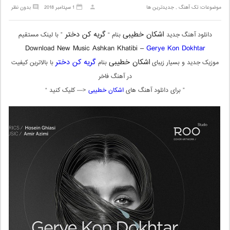
موضوعات:
تک آهنگ
,
جدیدترین ها
1 سپتامبر 2018
بدون نظر
اشکان خطیبی
گریه کن دختر
دانلود آهنگ جدید
بنام “
” با لینک مستقیم
Download New Music Ashkan Khatibi –
Gerye Kon Dokhtar
اشکان خطیبی
گریه کن دختر
موزیک جدید و بسیار زیبای
بنام
با بالاترین کیفیت
در آهنگ فاخر
” برای دانلود آهنگ های
اشکان خطیبی
<— کلیک کنید “