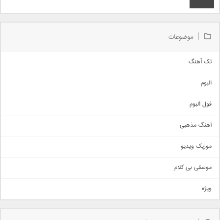
موضوعات
تک آهنگ
آهنگ شاد
البوم
غمگین
اجتماعی
فول البوم
آهنگ عاشقانه
آهنگ مذهبی
حماسی
اذری
موزیک ویدیو
سنتی
اهنگ بندرعباسی
موسقی بی کلام
تیتراژ
ویژه
دمو
مذهبی
به زودی