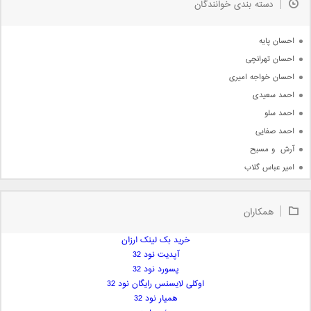
دسته بندی خوانندگان
جدیدترین ها
آرشیو
احسان پایه
احسان تهرانچی
احسان خواجه امیری
احمد سعیدی
احمد سلو
احمد صفایی
آرش  و مسیح
امیر عباس گلاب
امیر عظیمی
امیر علی
همکاران
امیر فرجام
امیر مسعود
خرید بک لینک ارزان
آپدیت نود 32
امیر وکیلی
پسورد نود 32
امیر یگانه
اوکلی لایسنس رایگان نود 32
امین حبیبی
همیار نود 32