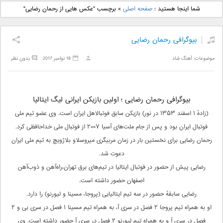
دانلود آهنگ جدید بهنام
دانلود آهنگ جدید علی
شما اینجا هستید :
صفحه اصلی
»
برچسب "عکس هایی از رحمان رضایی"
بانی بنام قرص قمر 2
یاسینی بنام دورترین نزدیک
بیوگرافی رحمان رضایی
موضوعات:
آهنگ شاد
18 نوامبر 2017
بدون نظر
بیوگرافی رحمان رضایی ؛ اولین بازیکن ایرانی لیگ ایتالیا
(زادهٔ ۱ اسفند ۱۳۵۳ در نور) بازیکن سابق فوتبالاهل ایران است. وی عضو تیم ملی
فوتبال ایران بود و پس از جام ملت‌های آسیا ۲۰۰۷ از فوتبال ملی خداحافظی کرد.
رحمان رضایی برای نخستین بار در زمان مربیگری میروسلاو بلاژویچ به تیم ملی ایران
دعوت شد.
رضایی پیش از حضور در فوتبال ایتالیا در تیم‌های برق تهران،راه‌آهن و ذوب‌آهن
اصفهان حضور داشته است.
رضایی سابقهٔ حضور در سه تیم ایتالیایی (پروجا، مسینا و لیورنو) را دارد.
او به همراه تیم پروجا ۲ فصل در سری آ، به همراه تیم مسینا ۱ فصل در سری بی و ۲
فصل در سری آ و به همراه تیم لیورنو ۲ فصل در سری آ حضور داشته است. وی