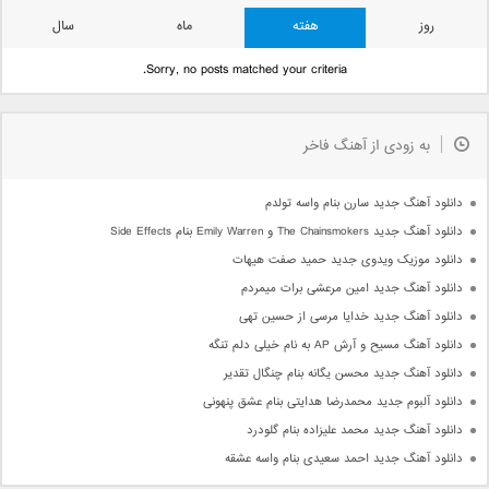
روز
هفته
ماه
سال
Sorry, no posts matched your criteria.
به زودی از آهنگ فاخر
دانلود آهنگ جدید سارن بنام واسه تولدم
دانلود آهنگ جدید The Chainsmokers و Emily Warren بنام Side Effects
دانلود موزیک ویدوی جدید حمید صفت هیهات
دانلود آهنگ جدید امین مرعشی برات میمردم
دانلود آهنگ جدید خدایا مرسی از حسین تهی
دانلود آهنگ مسیح و آرش AP به نام خیلی دلم تنگه
دانلود آهنگ جدید محسن یگانه بنام چنگال تقدیر
دانلود آلبوم جدید محمدرضا هدایتی بنام عشق پنهونی
دانلود آهنگ جدید محمد علیزاده بنام گلودرد
دانلود آهنگ جدید احمد سعیدی بنام واسه عشقه