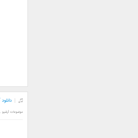
سامان جلیلی
سعید شهروز
سعید مدرس
سیامک عباسی
سیاوش قمصری
سیروان خسروی
سینا بهداد
سینا حجازی
سینا سرلک
شاهین جمشیدپور
شهاب رمضان
شهرام شکوهی
دانلود
علی ارشدی
علی اصحابی
موضوعات:
آرشیو
,
علی بابا
علی باقری
علی پیشتاز