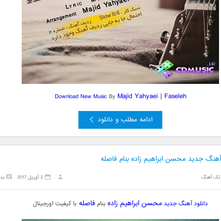
Majid Yahyaei
|
Faseleh
Download New Music
By
ادامه مطلب و دانلود
آهنگ جدید محسن ابراهیم زاده بنام فاصله
تک آهنگ
2 آوریل 2017
بد
محسن ابراهیم زاده
فاصله
دانلود آهنگ جدید
بنام
با کیفیت اورجینال