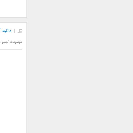
فریبرز خاتمی
فریدون آسرایی
قاسم افشار
کامران مولایی
دانلود 
کامران و هومن
کوروش صنعتی
موضوعات:
آرشیو
,
مازیار فلاحی
ماهان بهرام خان
مجید اخشابی
مجید خراطها
مجید یحیایی
محسن ابراهیم زاده
محسن چاوشی
محسن یاحقی
محسن یگانه
محمد اصفهانی
محمدرضا هدایتی
محمد علیزاده