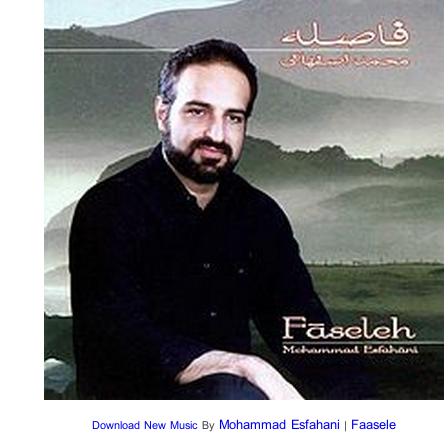
Mohammad Esfahani
Faasele
Download New Music
By
|