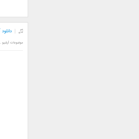
جمشید
حامد پهلان
حامد زمانی
دانلود 
حامد محضرنیا
حبیب
موضوعات:
آرشیو
,
حسین توکلی
حمید اصغری
حمید طالب زاده
حمید عسکری
رامین بی باک
رستاک
رضا شیری
رضا صادقی
رضا یزدانی
روزبه نعمت الهی
زانیار خسروی
سالار عقیلی