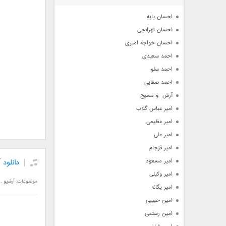
آرشیو
احسان پایه
احسان تهرانچی
احسان خواجه امیری
احمد سعیدی
احمد سلو
احمد صفایی
آرش  و مسیح
امیر عباس گلاب
امیر عظیمی
امیر علی
امیر فرجام
امیر مسعود
دانلود 
امیر وکیلی
موضوعات:
آرشیو
,
امیر یگانه
امین حبیبی
امین رستمی