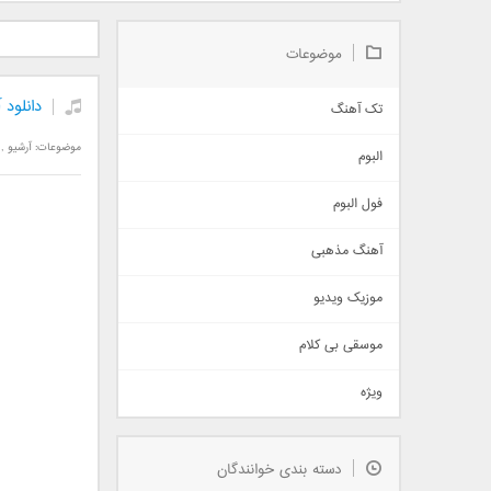
دانلود آلبوم جدید سیروان
دانلود آهنگ جدید علیرضا
دانلود آه
خسروی بنام مونولوگ
قربانی بنام خیال خوش
بهرام 
موضوعات
دانلود
تک آهنگ
آهنگ شاد
موضوعات:
آرشیو
,
البوم
غمگین
اجتماعی
فول البوم
آهنگ عاشقانه
آهنگ مذهبی
حماسی
اذری
موزیک ویدیو
سنتی
اهنگ بندرعباسی
موسقی بی کلام
تیتراژ
ویژه
دمو
مذهبی
به زودی
دسته بندی خوانندگان
جدیدترین ها