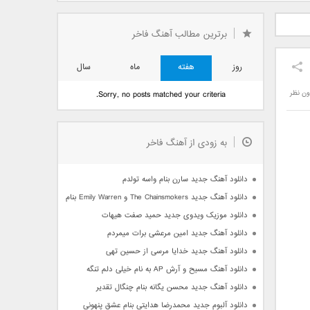
دید فرزاد
دانلود آهنگ جدید بهنام
دانلود آهنگ جدید علی
 آتیش
بانی بنام قرص قمر 2
یاسینی بنام دورترین نزدیک
برترین مطالب آهنگ فاخر
روز
هفته
ماه
سال
ون نظر
Sorry, no posts matched your criteria.
به زودی از آهنگ فاخر
دانلود آهنگ جدید سارن بنام واسه تولدم
دانلود آهنگ جدید The Chainsmokers و Emily Warren بنام Side Effects
دانلود موزیک ویدوی جدید حمید صفت هیهات
دانلود آهنگ جدید امین مرعشی برات میمردم
دانلود آهنگ جدید خدایا مرسی از حسین تهی
دانلود آهنگ مسیح و آرش AP به نام خیلی دلم تنگه
دانلود آهنگ جدید محسن یگانه بنام چنگال تقدیر
دانلود آلبوم جدید محمدرضا هدایتی بنام عشق پنهونی