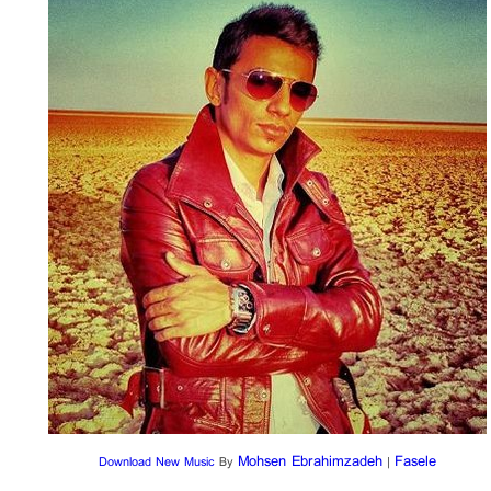
Mohsen Ebrahimzadeh
Fasele
Download New Music
By
|