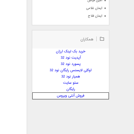
امین فیاض
ایمان غلامی
ایمان فلاح
بابک جهانبخش
بابک رادمنش
همکاران
بابک مافی
باراد
خرید بک لینک ارزان
بنیامین بهادری
آپدیت نود 32
بهراد شهریاری
پسورد نود 32
اوکلی لایسنس رایگان نود 32
بهنام صفوی
همیار نود 32
بهنام علمشاهی
سئو سایت
 پارسا صدیق
رایگان
پارسا چیلیک
فروش آنتی ویروس
پازل بند
پویا
پویا سالکی
پویان
پیمان زارعی