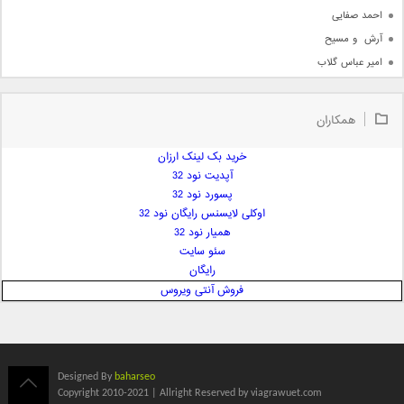
احمد صفایی
آرش  و مسیح
امیر عباس گلاب
امیر عظیمی
امیر علی
همکاران
امیر فرجام
امیر مسعود
خرید بک لینک ارزان
آپدیت نود 32
امیر وکیلی
پسورد نود 32
امیر یگانه
اوکلی لایسنس رایگان نود 32
امین حبیبی
همیار نود 32
امین رستمی
سئو سایت
رایگان
امین فیاض
فروش آنتی ویروس
ایمان غلامی
ایمان فلاح
بابک جهانبخش
بابک رادمنش
Designed By
baharseo
بابک مافی
Copyright 2010-2021 | Allright Reserved by viagrawuet.com