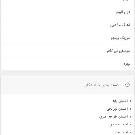
غمگین
اجتماعی
فول البوم
آهنگ عاشقانه
آهنگ مذهبی
حماسی
اذری
موزیک ویدیو
سنتی
اهنگ بندرعباسی
موسقی بی کلام
تیتراژ
ویژه
دمو
مذهبی
به زودی
دسته بندی خوانندگان
جدیدترین ها
آرشیو
احسان پایه
احسان تهرانچی
احسان خواجه امیری
احمد سعیدی
احمد سلو