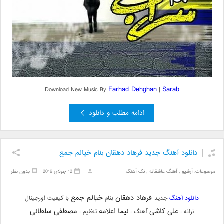
Farhad Dehghan
Sarab
Download New Music By
|
ادامه مطلب و دانلود
دانلود آهنگ جدید فرهاد دهقان بنام خیالم جمع
موضوعات:
آرشیو
,
آهنگ عاشقانه
,
تک آهنگ
12 جولای 2016
بدون نظر
فرهاد دهقان
خیالم جمع
دانلود آهنگ
جدید
بنام
با کیفیت اورجینال
علی کاشی
نیما اعلامه
مصطفی سلطانی
ترانه :
آهنگ :
تنظیم :