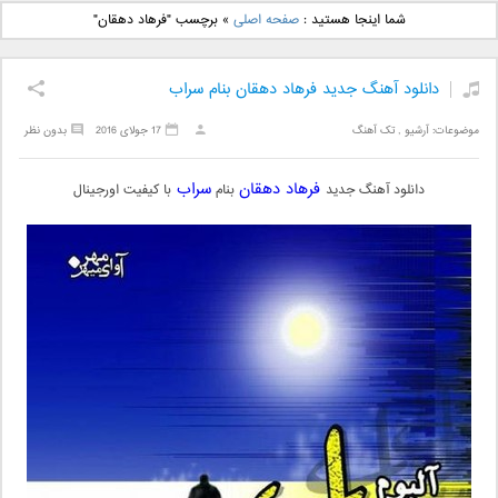
دانلود آهنگ جدید بهنام
دانلود آهنگ جدید علی
شما اینجا هستید :
صفحه اصلی
»
برچسب "فرهاد دهقان"
بانی بنام قرص قمر 2
یاسینی بنام دورترین نزدیک
دانلود آهنگ جدید فرهاد دهقان بنام سراب
موضوعات:
آرشیو
,
تک آهنگ
17 جولای 2016
بدون نظر
فرهاد دهقان
سراب
دانلود آهنگ جدید
بنام
با کیفیت اورجینال