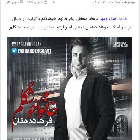
موضوعات:
آهنگ شاد
,
تک آهنگ
4 فوریه 2016
بدون نظر
فرهاد دهقان
خانوم خوشگلم
دانلود آهنگ جدید
بنام
با کیفیت اورجینال
فرهاد دهقان
امیر ارشیا
محمد کلهر
ترانه و آهنگ :
تنظیم :
میکس و مستر :