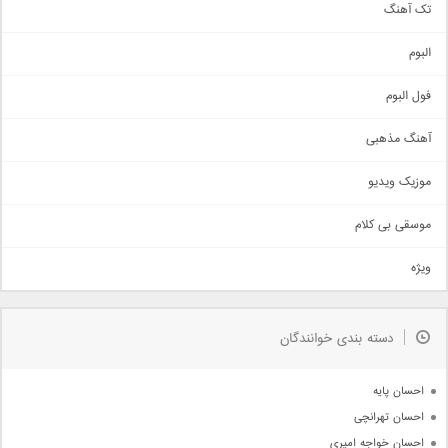
تک آهنگ
آهنگ شاد
البوم
غمگین
اجتماعی
فول البوم
آهنگ عاشقانه
آهنگ مذهبی
حماسی
اذری
موزیک ویدیو
سنتی
اهنگ بندرعباسی
موسقی بی کلام
تیتراژ
ویژه
دمو
مذهبی
به زودی
دسته بندی خوانندگان
جدیدترین ها
آرشیو
احسان پایه
احسان تهرانچی
احسان خواجه امیری