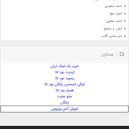
احمد سعیدی
احمد سلو
احمد صفایی
آرش  و مسیح
امیر عباس گلاب
امیر عظیمی
امیر علی
همکاران
امیر فرجام
امیر مسعود
خرید بک لینک ارزان
آپدیت نود 32
امیر وکیلی
پسورد نود 32
امیر یگانه
اوکلی لایسنس رایگان نود 32
امین حبیبی
همیار نود 32
امین رستمی
سئو سایت
رایگان
امین فیاض
فروش آنتی ویروس
ایمان غلامی
ایمان فلاح
بابک جهانبخش