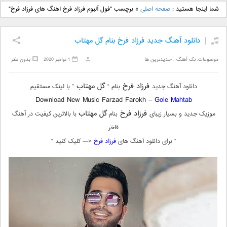
دانلود آهنگ جدید بهنام
دانلود آهنگ جدید علی
شما اینجا هستید :
صفحه اصلی
»
برچسب "فول آلبوم فرزاد فرخ اهنگ های فرزاد فرخ"
بانی بنام قرص قمر 2
یاسینی بنام دورترین نزدیک
دانلود آهنگ جدید فرزاد فرخ بنام گل مهتاب
موضوعات:
تک آهنگ
,
جدیدترین ها
1 نوامبر 2020
بدون نظر
فرزاد فرخ
گل مهتاب
دانلود آهنگ جدید
بنام “
” با لینک مستقیم
Download New Music Farzad Farokh –
Gole Mahtab
فرزاد فرخ
گل مهتاب
موزیک جدید و بسیار زیبای
بنام
با بالاترین کیفیت در آهنگ
فاخر
” برای دانلود آهنگ های
فرزاد فرخ
<— کلیک کنید “