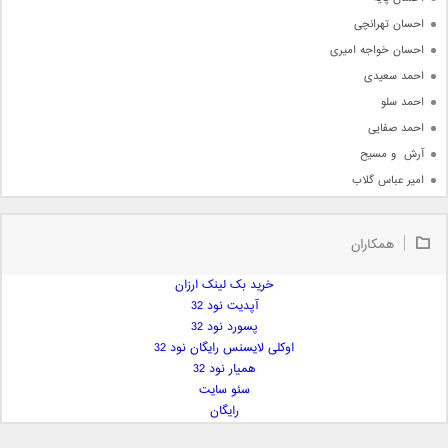
احسان تهرانچی
احسان خواجه امیری
احمد سعیدی
احمد سلو
احمد صفایی
آرش  و مسیح
امیر عباس گلاب
امیر عظیمی
امیر علی
همکاران
امیر فرجام
امیر مسعود
خرید بک لینک ارزان
آپدیت نود 32
امیر وکیلی
پسورد نود 32
امیر یگانه
اوکلی لایسنس رایگان نود 32
امین حبیبی
همیار نود 32
امین رستمی
سئو سایت
رایگان
امین فیاض
ایمان غلامی