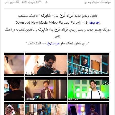
موضوعات:
موزیک ویدیو
8 آگوست 2020
بدون نظر
فرزاد فرخ
شاپرک
دانلود ویدیو جدید
بنام “
” با لینک مستقیم
Download New Music Video Farzad Farokh – S
haparak
فرزاد فرخ
شاپرک
موزیک ویدیو جدید و بسیار زیبای
بنام
با بالاترین کیفیت در آهنگ
فاخر
” برای دانلود آهنگ های
فرزاد فرخ
<— کلیک کنید “