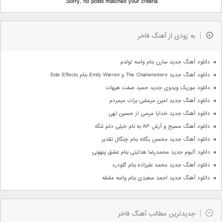
Sorry, no posts matched your criteria.
به زودی از آهنگ فاخر
دانلود آهنگ جدید سارن بنام واسه تولدم
دانلود آهنگ جدید The Chainsmokers و Emily Warren بنام Side Effects
دانلود موزیک ویدوی جدید حمید صفت هیهات
دانلود آهنگ جدید امین مرعشی برات میمردم
دانلود آهنگ جدید خدایا مرسی از حسین تهی
دانلود آهنگ مسیح و آرش AP به نام خیلی دلم تنگه
دانلود آهنگ جدید محسن یگانه بنام چنگال تقدیر
دانلود آلبوم جدید محمدرضا هدایتی بنام عشق پنهونی
دانلود آهنگ جدید محمد علیزاده بنام گلودرد
دانلود آهنگ جدید احمد سعیدی بنام واسه عشقه
جدیدترین مطالب آهنگ فاخر