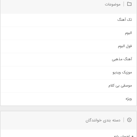
موضوعات
تک آهنگ
آهنگ شاد
البوم
غمگین
اجتماعی
فول البوم
آهنگ عاشقانه
آهنگ مذهبی
حماسی
اذری
موزیک ویدیو
سنتی
اهنگ بندرعباسی
موسقی بی کلام
تیتراژ
ویژه
دمو
مذهبی
به زودی
دسته بندی خوانندگان
جدیدترین ها
آرشیو
احسان پایه