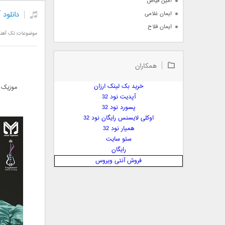
امین فیاض
دانلود
ایمان غلامی
ایمان فلاح
موضوعات:
تک آهن
بابک جهانبخش
بابک رادمنش
همکاران
بابک مافی
باراد
خرید بک لینک ارزان
موزیک ج
بنیامین بهادری
آپدیت نود 32
بهراد شهریاری
پسورد نود 32
اوکلی لایسنس رایگان نود 32
بهنام صفوی
همیار نود 32
بهنام علمشاهی
سئو سایت
 پارسا صدیق
رایگان
پارسا چیلیک
فروش آنتی ویروس
پازل بند
پویا
پویا سالکی
پویان
پیمان زارعی