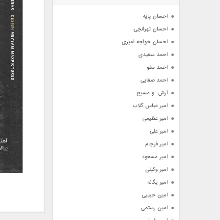
آرشیو
احسان پایه
احسان تهرانچی
احسان خواجه امیری
احمد سعیدی
احمد سلو
احمد صفایی
آرش  و مسیح
امیر عباس گلاب
امیر عظیمی
امیر علی
امیر فرجام
امیر مسعود
امیر وکیلی
امیر یگانه
امین حبیبی
امین رستمی