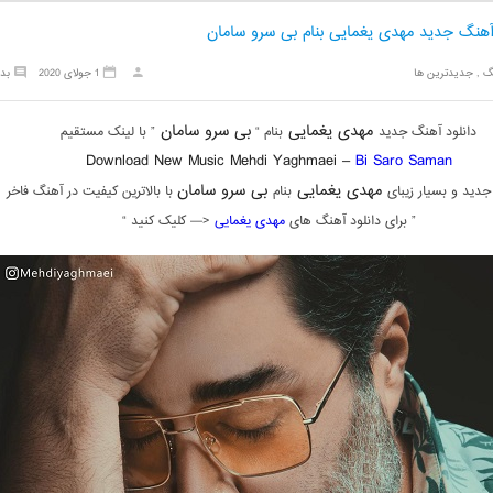
 آهنگ جدید مهدی یغمایی بنام بی سرو سامان
گ
,
جدیدترین ها
1 جولای 2020
بد
مهدی یغمایی
بی سرو سامان
دانلود آهنگ جدید
بنام “
” با لینک مستقیم
Download New Music Mehdi Yaghmaei –
Bi Saro Saman
مهدی یغمایی
بی سرو سامان
دید و بسیار زیبای
بنام
با بالاترین کیفیت در آهنگ فاخر
” برای دانلود آهنگ های
مهدی یغمایی
<— کلیک کنید “