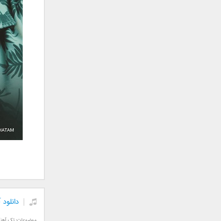
جمشید
حامد پهلان
حامد زمانی
حامد محضرنیا
حبیب
حسین توکلی
حمید اصغری
حمید طالب زاده
حمید عسکری
رامین بی باک
رستاک
رضا شیری
رضا صادقی
رضا یزدانی
روزبه نعمت الهی
دانلود
زانیار خسروی
سالار عقیلی
موضوعات:
تک آهن