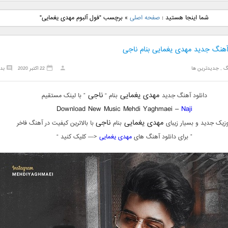
نگ جدید رضا
دانلود آهنگ جدید علی
دانلود آهنگ جدید مهدی
دانلود آهنگ ج
شما اینجا هستید :
صفحه اصلی
»
برچسب "فول آلبوم مهدی یغمایی"
بنام نگار
لهراسبی بنام صورت
یراحی بنام اسرار
فرزین بنام
 آهنگ جدید مهدی یغمایی بنام ناجی
گ
,
جدیدترین ها
22 اکتبر 2020
بد
مهدی یغمایی
ناجی
دانلود آهنگ جدید
بنام “
” با لینک مستقیم
Download New Music Mehdi Yaghmaei –
Naji
مهدی یغمایی
ناجی
زیک جدید و بسیار زیبای
بنام
با بالاترین کیفیت در آهنگ فاخر
” برای دانلود آهنگ های
مهدی یغمایی
<— کلیک کنید “