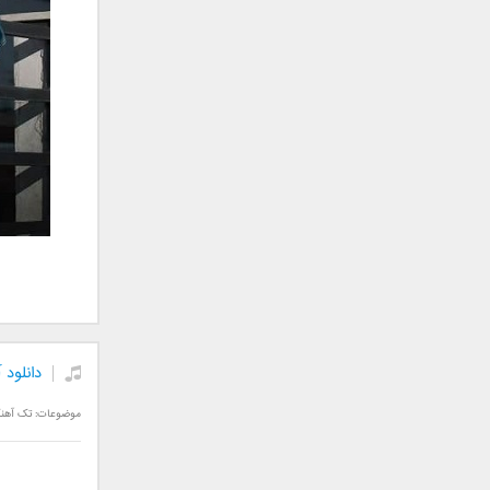
علی تکتا
علی رها
علی رهبری
علی عباسی
علی عبدالمالکی
علی لهراسبی
علی هایپر
علیرضا روزگار
علیرضا طلیسچی
علیرضا قربانی
عماد
عماد طالب زاده
فاتح نورایی
دانلود
فتاح فتحی
فرشید امین
موضوعات:
تک آهن
فرهاد جواهر کلام
فرهاد دهقان