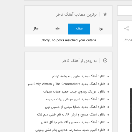
دید فرزاد
دانلود آهنگ جدید بهنام
دانلود آهنگ جدید علی
 آتیش
بانی بنام قرص قمر 2
یاسینی بنام دورترین نزدیک
برترین مطالب آهنگ فاخر
روز
هفته
ماه
سال
ون نظر
Sorry, no posts matched your criteria.
به زودی از آهنگ فاخر
دانلود آهنگ جدید سارن بنام واسه تولدم
دانلود آهنگ جدید The Chainsmokers و Emily Warren بنام Side Effects
دانلود موزیک ویدوی جدید حمید صفت هیهات
دانلود آهنگ جدید امین مرعشی برات میمردم
دانلود آهنگ جدید خدایا مرسی از حسین تهی
دانلود آهنگ مسیح و آرش AP به نام خیلی دلم تنگه
دانلود آهنگ جدید محسن یگانه بنام چنگال تقدیر
دانلود آلبوم جدید محمدرضا هدایتی بنام عشق پنهونی