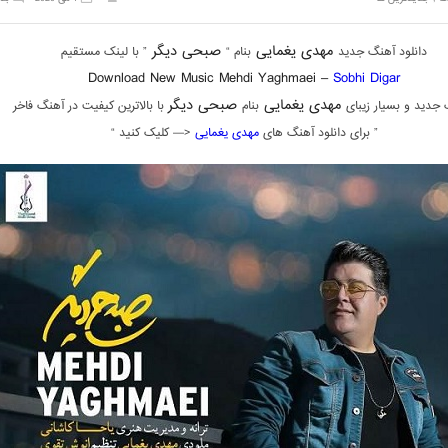
مهدی یغمایی
صبحی دیگر
دانلود آهنگ جدید
بنام “
” با لینک مستقیم
Download New Music Mehdi Yaghmaei –
Sobhi Digar
مهدی یغمایی
صبحی دیگر
جدید و بسیار زیبای
بنام
با بالاترین کیفیت در آهنگ فاخر
” برای دانلود آهنگ های
مهدی یغمایی
<— کلیک کنید “