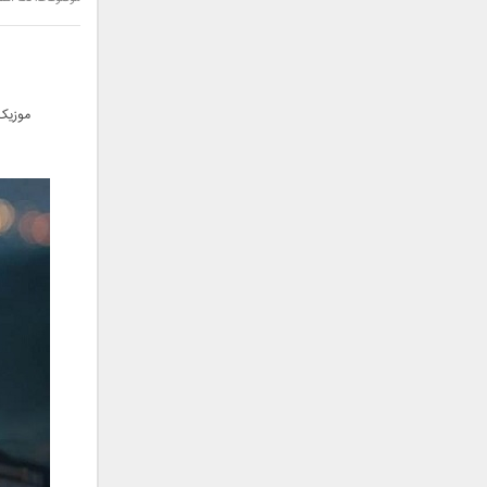
سامان جلیلی
سعید شهروز
سعید مدرس
سیامک عباسی
موزیک 
سیاوش قمصری
سیروان خسروی
سینا بهداد
سینا حجازی
سینا سرلک
شاهین جمشیدپور
شهاب رمضان
شهرام شکوهی
علی ارشدی
علی اصحابی
علی بابا
علی باقری
علی پیشتاز