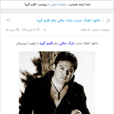
دانلود آهنگ جدید بهنام
دانلود آهنگ جدید علی
شما اینجا هستید :
صفحه اصلی
»
برچسب "قلبم گیره"
بانی بنام قرص قمر 2
یاسینی بنام دورترین نزدیک
دانلود آهنگ جدید بابک مافی بنام قلبم گیره
موضوعات:
آرشیو
,
تک آهنگ
21 ژوئن 2016
بدون نظر
بابک مافی
قلبم گیره
دانلود آهنگ جدید
بنام
با کیفیت اورجینال