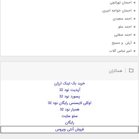
احسان تهرانچی
احسان خواجه امیری
احمد سعیدی
احمد سلو
احمد صفایی
آرش  و مسیح
امیر عباس گلاب
امیر عظیمی
امیر علی
همکاران
امیر فرجام
امیر مسعود
خرید بک لینک ارزان
آپدیت نود 32
امیر وکیلی
پسورد نود 32
امیر یگانه
اوکلی لایسنس رایگان نود 32
امین حبیبی
همیار نود 32
امین رستمی
سئو سایت
رایگان
امین فیاض
فروش آنتی ویروس
ایمان غلامی