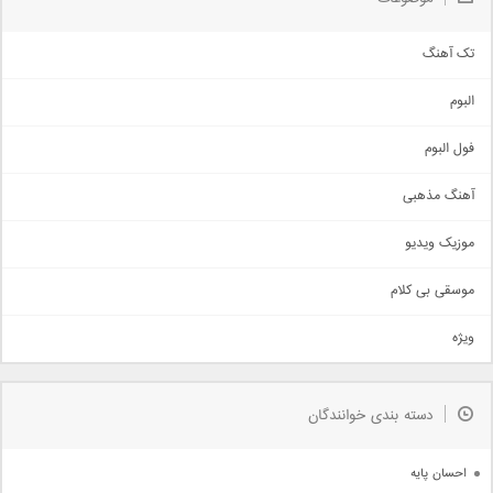
تک آهنگ
آهنگ شاد
البوم
غمگین
اجتماعی
فول البوم
آهنگ عاشقانه
آهنگ مذهبی
حماسی
اذری
موزیک ویدیو
سنتی
اهنگ بندرعباسی
موسقی بی کلام
تیتراژ
ویژه
دمو
مذهبی
به زودی
دسته بندی خوانندگان
جدیدترین ها
آرشیو
احسان پایه