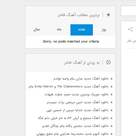
دید فرزاد
دانلود آهنگ جدید بهنام
دانلود آهنگ جدید علی
 آتیش
بانی بنام قرص قمر 2
یاسینی بنام دورترین نزدیک
برترین مطالب آهنگ فاخر
روز
هفته
ماه
سال
ون نظر
Sorry, no posts matched your criteria.
به زودی از آهنگ فاخر
دانلود آهنگ جدید سارن بنام واسه تولدم
دانلود آهنگ جدید The Chainsmokers و Emily Warren بنام Side Effects
دانلود موزیک ویدوی جدید حمید صفت هیهات
دانلود آهنگ جدید امین مرعشی برات میمردم
دانلود آهنگ جدید خدایا مرسی از حسین تهی
دانلود آهنگ مسیح و آرش AP به نام خیلی دلم تنگه
دانلود آهنگ جدید محسن یگانه بنام چنگال تقدیر
دانلود آلبوم جدید محمدرضا هدایتی بنام عشق پنهونی