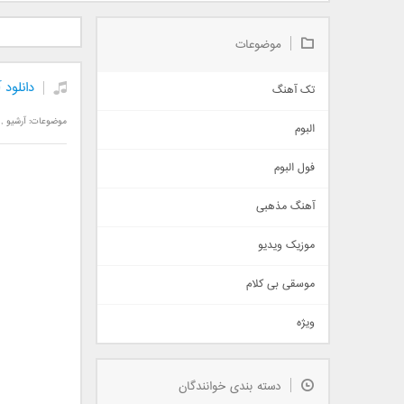
دانلود آلبوم جدید سیروان
دانلود آهنگ جدید علیرضا
دانلود آه
خسروی بنام مونولوگ
قربانی بنام خیال خوش
بهرام 
موضوعات
دانلود 
تک آهنگ
آهنگ شاد
موضوعات:
آرشیو
,
البوم
غمگین
اجتماعی
فول البوم
آهنگ عاشقانه
آهنگ مذهبی
حماسی
اذری
موزیک ویدیو
سنتی
اهنگ بندرعباسی
موسقی بی کلام
تیتراژ
ویژه
دمو
مذهبی
به زودی
دسته بندی خوانندگان
جدیدترین ها