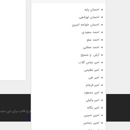
آرشیو
احسان پایه
احسان تهرانچی
احسان خواجه امیری
احمد سعیدی
احمد سلو
احمد صفایی
آرش  و مسیح
امیر عباس گلاب
امیر عظیمی
امیر علی
امیر فرجام
امیر مسعود
امیر وکیلی
آهنگ من
امیر یگانه
تمام حقوق مادی , معنوی , مطالب و طرح قالب برای این سا
امین حبیبی
بهینه سازی و صعود توسط بهترین
بک لینک
امین رستمی