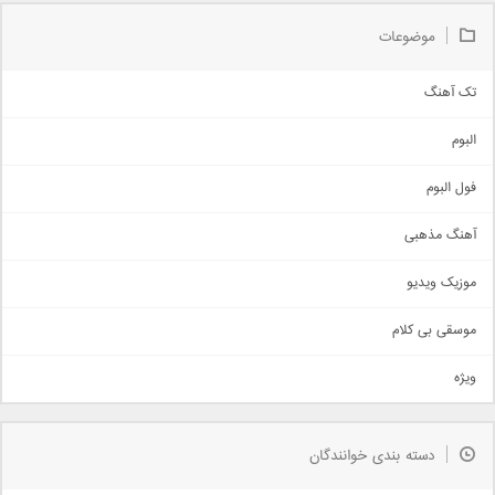
موضوعات
تک آهنگ
آهنگ شاد
البوم
غمگین
اجتماعی
فول البوم
آهنگ عاشقانه
آهنگ مذهبی
حماسی
اذری
موزیک ویدیو
سنتی
اهنگ بندرعباسی
موسقی بی کلام
تیتراژ
ویژه
دمو
مذهبی
به زودی
دسته بندی خوانندگان
جدیدترین ها
آرشیو