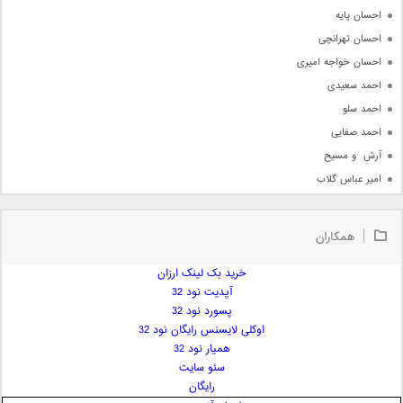
احسان پایه
احسان تهرانچی
احسان خواجه امیری
احمد سعیدی
احمد سلو
احمد صفایی
آرش  و مسیح
امیر عباس گلاب
امیر عظیمی
امیر علی
همکاران
امیر فرجام
امیر مسعود
خرید بک لینک ارزان
آپدیت نود 32
امیر وکیلی
پسورد نود 32
امیر یگانه
اوکلی لایسنس رایگان نود 32
امین حبیبی
همیار نود 32
امین رستمی
سئو سایت
رایگان
امین فیاض