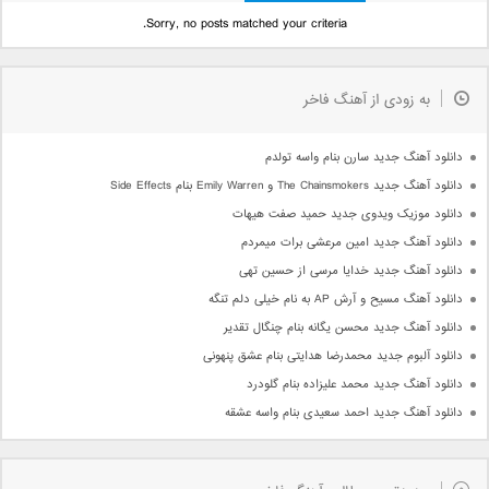
Sorry, no posts matched your criteria.
به زودی از آهنگ فاخر
دانلود آهنگ جدید سارن بنام واسه تولدم
دانلود آهنگ جدید The Chainsmokers و Emily Warren بنام Side Effects
دانلود موزیک ویدوی جدید حمید صفت هیهات
دانلود آهنگ جدید امین مرعشی برات میمردم
دانلود آهنگ جدید خدایا مرسی از حسین تهی
دانلود آهنگ مسیح و آرش AP به نام خیلی دلم تنگه
دانلود آهنگ جدید محسن یگانه بنام چنگال تقدیر
دانلود آلبوم جدید محمدرضا هدایتی بنام عشق پنهونی
دانلود آهنگ جدید محمد علیزاده بنام گلودرد
دانلود آهنگ جدید احمد سعیدی بنام واسه عشقه