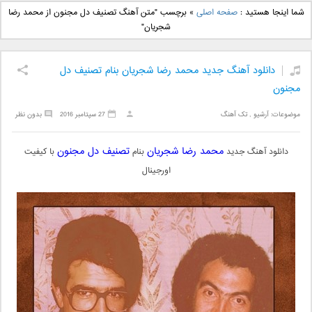
دانلود آهنگ جدید بهنام
دانلود آهنگ جدید علی
شما اینجا هستید :
صفحه اصلی
»
برچسب "متن آهنگ تصنیف دل مجنون از محمد رضا
بانی بنام قرص قمر 2
یاسینی بنام دورترین نزدیک
شجریان"
دانلود آهنگ جدید محمد رضا شجریان بنام تصنیف دل
مجنون
موضوعات:
آرشیو
,
تک آهنگ
27 سپتامبر 2016
بدون نظر
محمد رضا شجریان
تصنیف دل مجنون
دانلود آهنگ جدید
بنام
با کیفیت
اورجینال