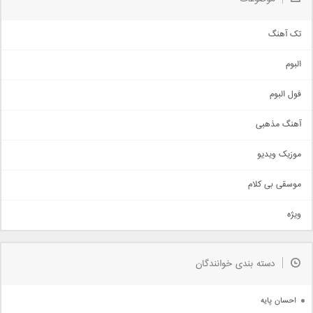
تک آهنگ
آهنگ شاد
البوم
غمگین
اجتماعی
فول البوم
آهنگ عاشقانه
آهنگ مذهبی
حماسی
اذری
موزیک ویدیو
سنتی
اهنگ بندرعباسی
موسقی بی کلام
تیتراژ
ویژه
دمو
مذهبی
به زودی
دسته بندی خوانندگان
جدیدترین ها
آرشیو
احسان پایه