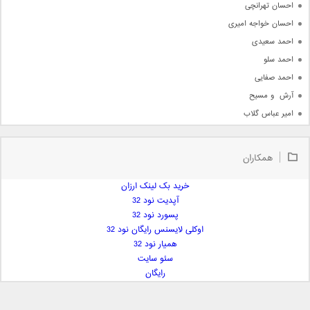
احسان تهرانچی
احسان خواجه امیری
احمد سعیدی
احمد سلو
احمد صفایی
آرش  و مسیح
امیر عباس گلاب
امیر عظیمی
امیر علی
همکاران
امیر فرجام
امیر مسعود
خرید بک لینک ارزان
آپدیت نود 32
امیر وکیلی
پسورد نود 32
امیر یگانه
اوکلی لایسنس رایگان نود 32
امین حبیبی
همیار نود 32
امین رستمی
سئو سایت
رایگان
امین فیاض
ایمان غلامی