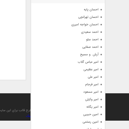
آرشیو
احسان پایه
احسان تهرانچی
احسان خواجه امیری
احمد سعیدی
احمد سلو
احمد صفایی
آرش  و مسیح
امیر عباس گلاب
امیر عظیمی
امیر علی
امیر فرجام
امیر مسعود
امیر وکیلی
آهنگ من
امیر یگانه
تمام حقوق مادی , معنوی , مطالب و طرح قالب برای این سا
امین حبیبی
بهینه سازی و صعود توسط بهترین
بک لینک
امین رستمی