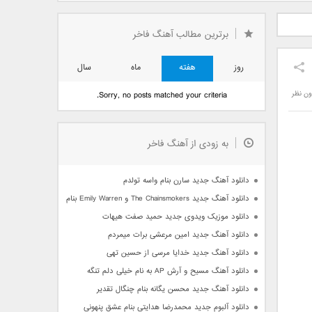
دید فرزاد
دانلود آهنگ جدید بهنام
دانلود آهنگ جدید علی
 آتیش
بانی بنام قرص قمر 2
یاسینی بنام دورترین نزدیک
برترین مطالب آهنگ فاخر
روز
هفته
ماه
سال
ون نظر
Sorry, no posts matched your criteria.
به زودی از آهنگ فاخر
دانلود آهنگ جدید سارن بنام واسه تولدم
دانلود آهنگ جدید The Chainsmokers و Emily Warren بنام Side Effects
دانلود موزیک ویدوی جدید حمید صفت هیهات
دانلود آهنگ جدید امین مرعشی برات میمردم
دانلود آهنگ جدید خدایا مرسی از حسین تهی
دانلود آهنگ مسیح و آرش AP به نام خیلی دلم تنگه
دانلود آهنگ جدید محسن یگانه بنام چنگال تقدیر
دانلود آلبوم جدید محمدرضا هدایتی بنام عشق پنهونی