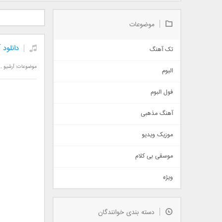
دانلود آلبوم جدید سیروان
دانلود آهنگ جدید علیرضا
دانلود آه
خسروی بنام مونولوگ
قربانی بنام خیال خوش
بهرام 
موضوعات
دانلود
تک آهنگ
آهنگ شاد
موضوعات:
آرشیو
,
البوم
غمگین
اجتماعی
فول البوم
آهنگ عاشقانه
آهنگ مذهبی
حماسی
اذری
موزیک ویدیو
سنتی
اهنگ بندرعباسی
موسقی بی کلام
تیتراژ
ویژه
دمو
مذهبی
به زودی
دسته بندی خوانندگان
جدیدترین ها