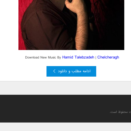
Hamid Talebzadeh
Chelcheragh
Download New Music By
|
ادامه مطلب و دانلود
یت محفوظ است.