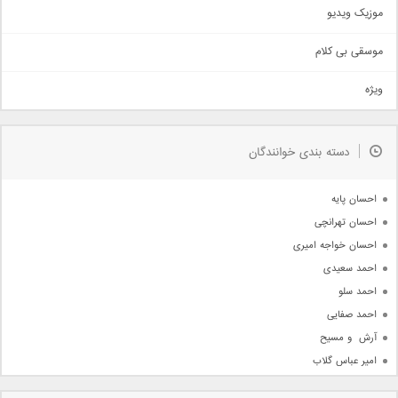
اذری
موزیک ویدیو
سنتی
اهنگ بندرعباسی
موسقی بی کلام
تیتراژ
ویژه
دمو
مذهبی
به زودی
دسته بندی خوانندگان
جدیدترین ها
آرشیو
احسان پایه
احسان تهرانچی
احسان خواجه امیری
احمد سعیدی
احمد سلو
احمد صفایی
آرش  و مسیح
امیر عباس گلاب
امیر عظیمی