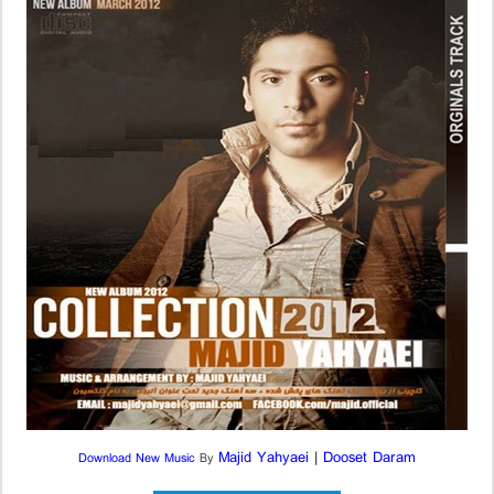
Majid Yahyaei
|
Dooset Daram
Download New Music
By