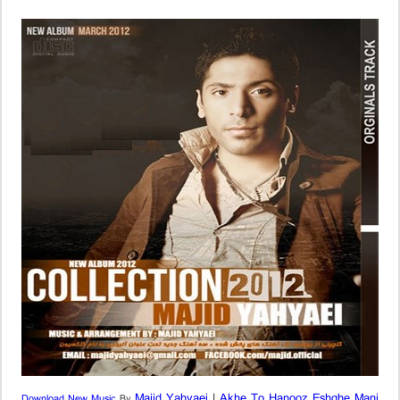
Majid Yahyaei
|
Akhe To Hanooz Eshghe Mani
Download New Music
By