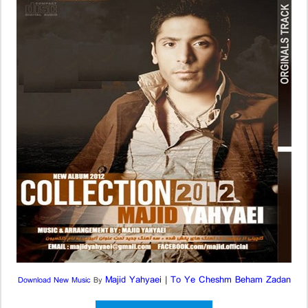
Majid Yahyaei
|
To Ye Cheshm Beham Zadan
Download New Music
By