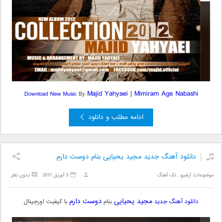
Majid Yahyaei
|
Mimiram Age Nabashi
Download New Music
By
ادامه مطلب و دانلود
دانلود آهنگ جدید مجید یحیایی بنام دوست دارم
موضوعات:
آرشیو
,
تک آهنگ
3 آوریل 2017
بدون نظر
مجید یحیایی
دوست دارم
دانلود آهنگ جدید
بنام
با کیفیت اورجینال