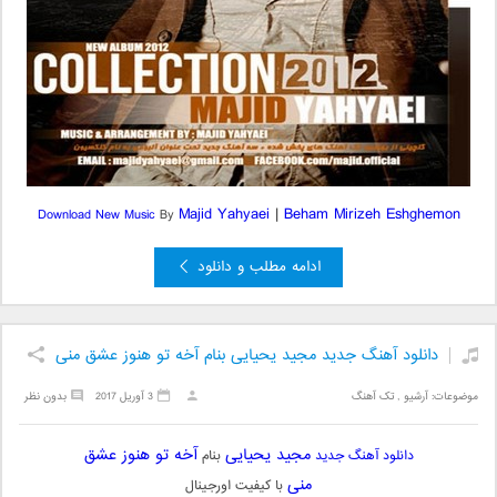
Majid Yahyaei
|
Beham Mirizeh Eshghemon
Download New Music
By
ادامه مطلب و دانلود
دانلود آهنگ جدید مجید یحیایی بنام آخه تو هنوز عشق منی
موضوعات:
آرشیو
,
تک آهنگ
3 آوریل 2017
بدون نظر
مجید یحیایی
آخه تو هنوز عشق
دانلود آهنگ جدید
بنام
منی
با کیفیت اورجینال