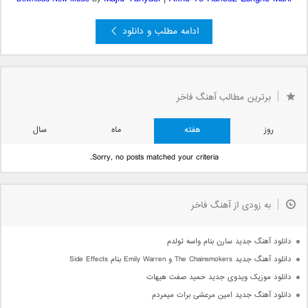
ادامه مطلب و دانلود
...
7
6
4
3
...
«
« بعدی
صفحه 5 از 12
5
برترین مطالب آهنگ فاخر
قبلی »
»
...
10
روز
هفته
ماه
سال
Sorry, no posts matched your criteria.
به زودی از آهنگ فاخر
دانلود آهنگ جدید سارن بنام واسه تولدم
دانلود آهنگ جدید The Chainsmokers و Emily Warren بنام Side Effects
دانلود موزیک ویدوی جدید حمید صفت هیهات
دانلود آهنگ جدید امین مرعشی برات میمردم