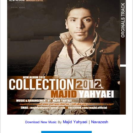
Majid Yahyaei
|
Navazesh
Download New Music
By