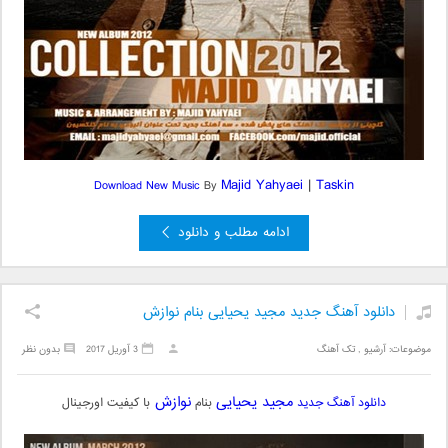
Majid Yahyaei
|
Taskin
Download New Music
By
ادامه مطلب و دانلود
دانلود آهنگ جدید مجید یحیایی بنام نوازش
موضوعات:
آرشیو
,
تک آهنگ
3 آوریل 2017
بدون نظر
مجید یحیایی
نوازش
دانلود آهنگ جدید
بنام
با کیفیت اورجینال