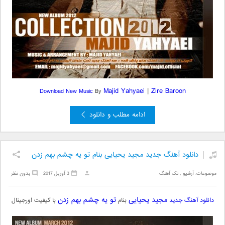
Majid Yahyaei
|
Zire Baroon
Download New Music
By
ادامه مطلب و دانلود
دانلود آهنگ جدید مجید یحیایی بنام تو یه چشم بهم زدن
موضوعات:
آرشیو
,
تک آهنگ
3 آوریل 2017
بدون نظر
مجید یحیایی
تو یه چشم بهم زدن
دانلود آهنگ جدید
بنام
با کیفیت اورجینال