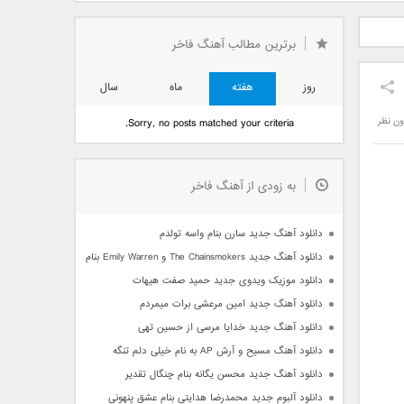
دید فرزاد
دانلود آهنگ جدید بهنام
دانلود آهنگ جدید علی
 آتیش
بانی بنام قرص قمر 2
یاسینی بنام دورترین نزدیک
برترین مطالب آهنگ فاخر
روز
هفته
ماه
سال
ون نظر
Sorry, no posts matched your criteria.
به زودی از آهنگ فاخر
دانلود آهنگ جدید سارن بنام واسه تولدم
دانلود آهنگ جدید The Chainsmokers و Emily Warren بنام Side Effects
دانلود موزیک ویدوی جدید حمید صفت هیهات
دانلود آهنگ جدید امین مرعشی برات میمردم
دانلود آهنگ جدید خدایا مرسی از حسین تهی
دانلود آهنگ مسیح و آرش AP به نام خیلی دلم تنگه
دانلود آهنگ جدید محسن یگانه بنام چنگال تقدیر
دانلود آلبوم جدید محمدرضا هدایتی بنام عشق پنهونی