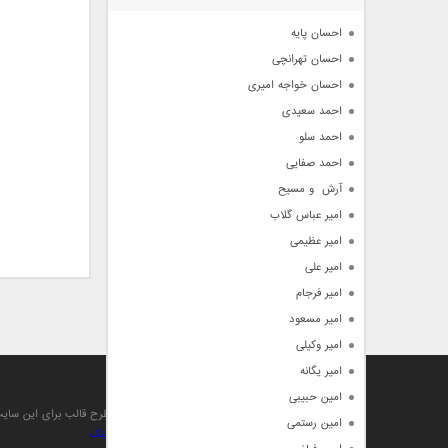
آرشیو
احسان پایه
احسان تهرانچی
احسان خواجه امیری
احمد سعیدی
احمد سلو
احمد صفایی
آرش  و مسیح
امیر عباس گلاب
امیر عظیمی
امیر علی
امیر فرجام
امیر مسعود
امیر وکیلی
امیر یگانه
آهنگ من
امین حبیبی
تمام حقوق مادی , معنوی , مطالب و طرح قالب برای این سا
امین رستمی
بهینه سازی و صعود توسط بهترین
بک لینک