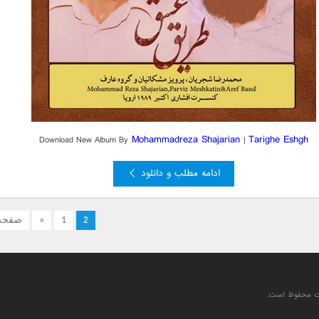
Mohammadreza Shajarian
Tarighe Eshgh
Download New Album By
|
ادامه مطلب و دانلود
1
«
صفحه 2 از
2
یت محفوظ است.