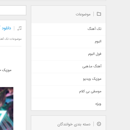
دانلود آلبوم جدید سیروان
دانلود آهنگ جدید علیرضا
دانلود آه
خسروی بنام مونولوگ
قربانی بنام خیال خوش
بهرام 
موضوعات
دانلود 
تک آهنگ
آهنگ شاد
موضوعات:
تک آهن
البوم
غمگین
اجتماعی
فول البوم
آهنگ عاشقانه
آهنگ مذهبی
حماسی
موزیک ج
اذری
موزیک ویدیو
سنتی
اهنگ بندرعباسی
موسقی بی کلام
تیتراژ
ویژه
دمو
مذهبی
به زودی
دسته بندی خوانندگان
جدیدترین ها