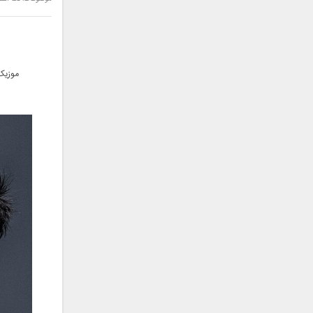
سامان جلیلی
سعید شهروز
سعید مدرس
سیامک عباسی
موزیک
سیاوش قمصری
سیروان خسروی
سینا بهداد
سینا حجازی
سینا سرلک
شاهین جمشیدپور
شهاب رمضان
شهرام شکوهی
علی ارشدی
علی اصحابی
علی بابا
علی باقری
علی پیشتاز