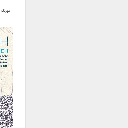
فریبرز خاتمی
فریدون آسرایی
موزیک ج
قاسم افشار
کامران مولایی
کامران و هومن
کوروش صنعتی
مازیار فلاحی
ماهان بهرام خان
مجید اخشابی
مجید خراطها
مجید یحیایی
محسن ابراهیم زاده
محسن چاوشی
محسن یاحقی
محسن یگانه
محمد اصفهانی
محمدرضا هدایتی
محمد علیزاده