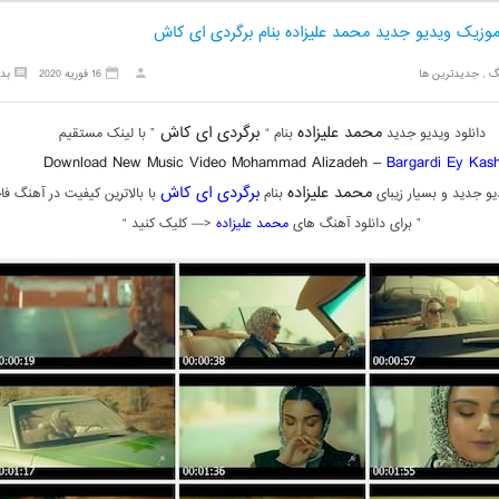
موزیک ویدیو جدید محمد علیزاده بنام برگردی ای کاش
گ
,
جدیدترین ها
16 فوریه 2020
بد
محمد علیزاده
برگردی ای کاش
دانلود ویدیو جدید
بنام “
” با لینک مستقیم
Download New Music Video Mohammad Alizadeh –
Bargardi Ey Kas
محمد علیزاده
برگردی ای کاش
و جدید و بسیار زیبای
بنام
با بالاترین کیفیت در آهنگ فا
” برای دانلود آهنگ های
محمد علیزاده
<— کلیک کنید “