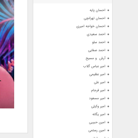
آرشیو
احسان پایه
احسان تهرانچی
احسان خواجه امیری
احمد سعیدی
احمد سلو
احمد صفایی
آرش  و مسیح
امیر عباس گلاب
امیر عظیمی
امیر علی
امیر فرجام
امیر مسعود
امیر وکیلی
امیر یگانه
امین حبیبی
امین رستمی