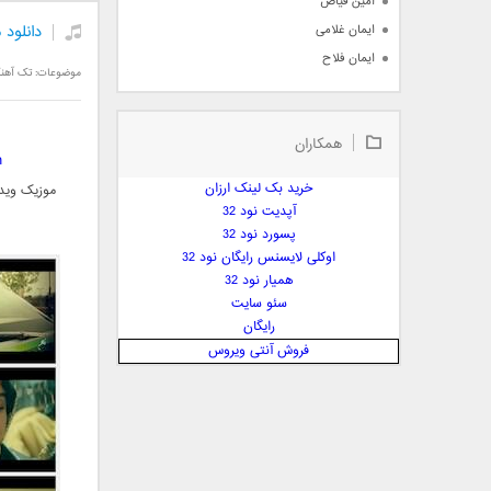
امین فیاض
دانلود 
ایمان غلامی
ایمان فلاح
موضوعات:
تک آهن
بابک جهانبخش
بابک رادمنش
همکاران
بابک مافی
h
باراد
خرید بک لینک ارزان
موزیک ویدی
بنیامین بهادری
آپدیت نود 32
بهراد شهریاری
پسورد نود 32
اوکلی لایسنس رایگان نود 32
بهنام صفوی
همیار نود 32
بهنام علمشاهی
سئو سایت
 پارسا صدیق
رایگان
پارسا چیلیک
فروش آنتی ویروس
پازل بند
پویا
پویا سالکی
پویان
پیمان زارعی