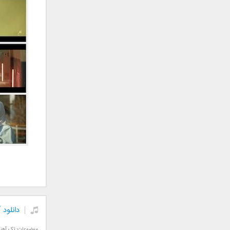
جمشید
حامد پهلان
حامد زمانی
حامد محضرنیا
حبیب
حسین توکلی
حمید اصغری
حمید طالب زاده
حمید عسکری
رامین بی باک
رستاک
رضا شیری
رضا صادقی
رضا یزدانی
روزبه نعمت الهی
دانلود 
زانیار خسروی
سالار عقیلی
موضوعات:
تک آهن