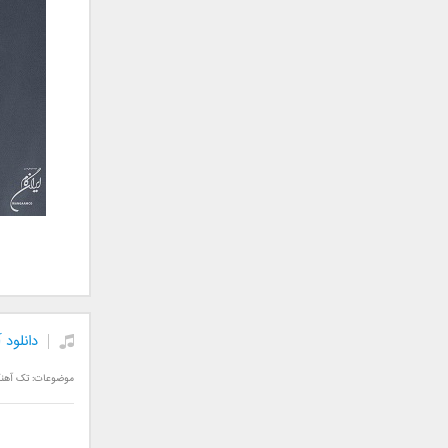
علی تکتا
علی رها
علی رهبری
علی عباسی
علی عبدالمالکی
علی لهراسبی
علی هایپر
علیرضا روزگار
علیرضا طلیسچی
علیرضا قربانی
عماد
عماد طالب زاده
فاتح نورایی
دانلود
فتاح فتحی
فرشید امین
موضوعات:
تک آهن
فرهاد جواهر کلام
فرهاد دهقان