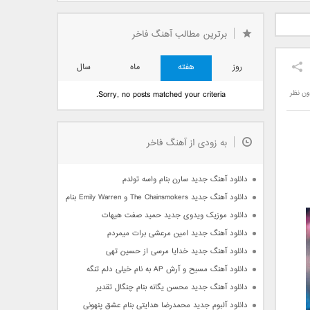
دید فرزاد
دانلود آهنگ جدید بهنام
دانلود آهنگ جدید علی
 آتیش
بانی بنام قرص قمر 2
یاسینی بنام دورترین نزدیک
برترین مطالب آهنگ فاخر
روز
هفته
ماه
سال
ون نظر
Sorry, no posts matched your criteria.
به زودی از آهنگ فاخر
دانلود آهنگ جدید سارن بنام واسه تولدم
دانلود آهنگ جدید The Chainsmokers و Emily Warren بنام Side Effects
دانلود موزیک ویدوی جدید حمید صفت هیهات
دانلود آهنگ جدید امین مرعشی برات میمردم
دانلود آهنگ جدید خدایا مرسی از حسین تهی
دانلود آهنگ مسیح و آرش AP به نام خیلی دلم تنگه
دانلود آهنگ جدید محسن یگانه بنام چنگال تقدیر
دانلود آلبوم جدید محمدرضا هدایتی بنام عشق پنهونی