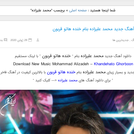
نگ جدید رضا
دانلود آهنگ جدید علی
دانلود آهنگ جدید مهدی
دانلود آهنگ ج
شما اینجا هستید :
صفحه اصلی
»
برچسب "محمد علیزاده"
بنام نگار
لهراسبی بنام صورت
یراحی بنام اسرار
فرزین بنام
آهنگ جدید محمد علیزاده بنام خنده هاتو قربون
گ
,
جدیدترین ها
29 ژوئن 2020
بد
محمد علیزاده
خنده هاتو قربون
دانلود آهنگ جدید
بنام “
” با لینک مستقیم
Download New Music Mohammad Alizadeh –
Khandehato Ghorboon
محمد علیزاده
خنده هاتو قربون
دید و بسیار زیبای
بنام
با بالاترین کیفیت در آهنگ فاخر
” برای دانلود آهنگ های
محمد علیزاده
<— کلیک کنید “