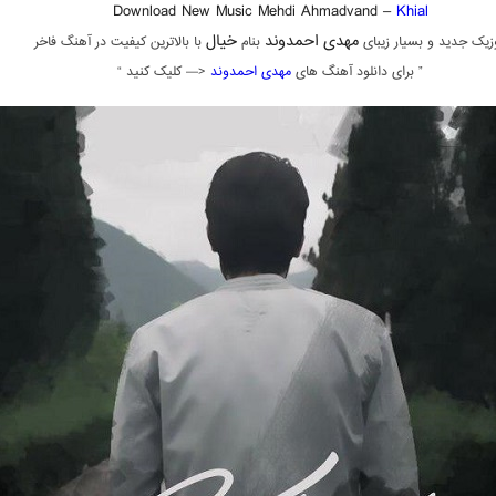
Download New Music Mehdi Ahmadvand –
Khial
مهدی احمدوند
خیال
زیک جدید و بسیار زیبای
بنام
با بالاترین کیفیت در آهنگ فاخر
” برای دانلود آهنگ های
مهدی احمدوند
<— کلیک کنید “