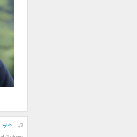
جمشید
حامد پهلان
حامد زمانی
حامد محضرنیا
حبیب
حسین توکلی
حمید اصغری
حمید طالب زاده
حمید عسکری
رامین بی باک
رستاک
رضا شیری
رضا صادقی
رضا یزدانی
روزبه نعمت الهی
دانلود
زانیار خسروی
سالار عقیلی
موضوعات:
تک آهن