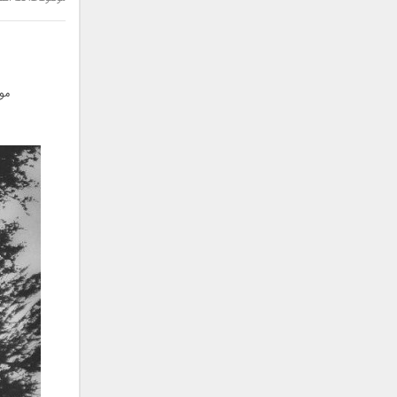
سامان جلیلی
سعید شهروز
سعید مدرس
سیامک عباسی
مو
سیاوش قمصری
سیروان خسروی
سینا بهداد
سینا حجازی
سینا سرلک
شاهین جمشیدپور
شهاب رمضان
شهرام شکوهی
علی ارشدی
علی اصحابی
علی بابا
علی باقری
علی پیشتاز