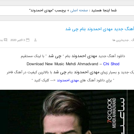
نگ جدید رضا
دانلود آهنگ جدید علی
دانلود آهنگ جدید مهدی
دانلود آهنگ ج
شما اینجا هستید :
صفحه اصلی
»
برچسب "مهدی احمدوند"
بنام نگار
لهراسبی بنام صورت
یراحی بنام اسرار
فرزین بنام
 آهنگ جدید مهدی احمدوند بنام چی شد
گ
,
جدیدترین ها
3 اکتبر 2020
بد
مهدی احمدوند
چی شد
دانلود آهنگ جدید
بنام “
” با لینک مستقیم
Download New Music Mehdi Ahmadvand –
Chi Shod
مهدی احمدوند
چی شد
ک جدید و بسیار زیبای
بنام
با بالاترین کیفیت در آهنگ فاخر
” برای دانلود آهنگ های
مهدی احمدوند
<— کلیک کنید “