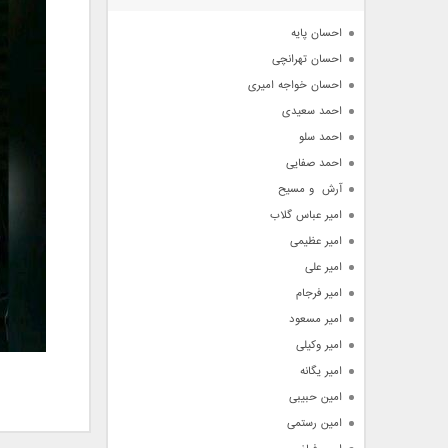
آرشیو
احسان پایه
احسان تهرانچی
احسان خواجه امیری
احمد سعیدی
احمد سلو
احمد صفایی
آرش  و مسیح
امیر عباس گلاب
امیر عظیمی
امیر علی
امیر فرجام
امیر مسعود
امیر وکیلی
امیر یگانه
امین حبیبی
امین رستمی