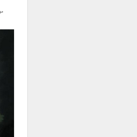
فریبرز خاتمی
فریدون آسرایی
مو
قاسم افشار
کامران مولایی
کامران و هومن
کوروش صنعتی
مازیار فلاحی
ماهان بهرام خان
مجید اخشابی
مجید خراطها
مجید یحیایی
محسن ابراهیم زاده
محسن چاوشی
محسن یاحقی
محسن یگانه
محمد اصفهانی
محمدرضا هدایتی
محمد علیزاده