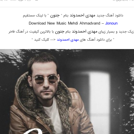
مهدی احمدوند
جنون
دانلود آهنگ جدید
بنام “
” با لینک مستقیم
Download New Music Mehdi Ahmadvand –
Jonoun
مهدی احمدوند
جنون
زیک جدید و بسیار زیبای
بنام
با بالاترین کیفیت در آهنگ فاخر
” برای دانلود آهنگ های
مهدی احمدوند
<— کلیک کنید “