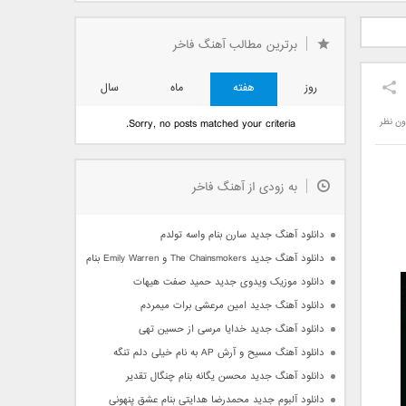
دید فرزاد
دانلود آهنگ جدید بهنام
دانلود آهنگ جدید علی
 آتیش
بانی بنام قرص قمر 2
یاسینی بنام دورترین نزدیک
برترین مطالب آهنگ فاخر
روز
هفته
ماه
سال
ون نظر
Sorry, no posts matched your criteria.
به زودی از آهنگ فاخر
دانلود آهنگ جدید سارن بنام واسه تولدم
دانلود آهنگ جدید The Chainsmokers و Emily Warren بنام Side Effects
دانلود موزیک ویدوی جدید حمید صفت هیهات
دانلود آهنگ جدید امین مرعشی برات میمردم
دانلود آهنگ جدید خدایا مرسی از حسین تهی
دانلود آهنگ مسیح و آرش AP به نام خیلی دلم تنگه
دانلود آهنگ جدید محسن یگانه بنام چنگال تقدیر
دانلود آلبوم جدید محمدرضا هدایتی بنام عشق پنهونی