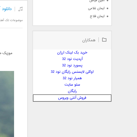
امین فیاض
دانلود
ایمان غلامی
ایمان فلاح
موضوعات:
تک آهن
بابک جهانبخش
بابک رادمنش
همکاران
بابک مافی
باراد
خرید بک لینک ارزان
موزیک جد
بنیامین بهادری
آپدیت نود 32
بهراد شهریاری
پسورد نود 32
اوکلی لایسنس رایگان نود 32
بهنام صفوی
همیار نود 32
بهنام علمشاهی
سئو سایت
 پارسا صدیق
رایگان
پارسا چیلیک
فروش آنتی ویروس
پازل بند
پویا
پویا سالکی
پویان
پیمان زارعی