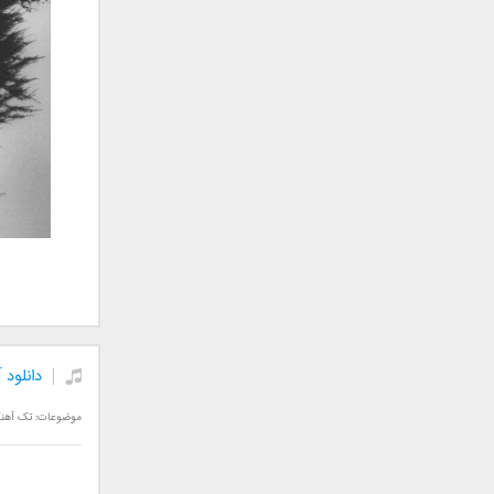
علی تکتا
علی رها
علی رهبری
علی عباسی
علی عبدالمالکی
علی لهراسبی
علی هایپر
علیرضا روزگار
علیرضا طلیسچی
علیرضا قربانی
عماد
عماد طالب زاده
فاتح نورایی
دانلود
فتاح فتحی
فرشید امین
موضوعات:
تک آهن
فرهاد جواهر کلام
فرهاد دهقان