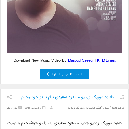
Download New Music Video By
Masoud Saeedi
|
Ki Mitonest
ادامه مطلب و دانلود
دانلود موزیک ویدیو مسعود سعیدی بنام با تو خوشبختم
موضوعات:
آرشیو
,
آهنگ عاشقانه
,
موزیک ویدیو
9 دسامبر 2016
بدون نظر
موزیک ویدیو جدید
مسعود سعیدی
با تو خوشبختم
دانلود
بنام
با کیفیت