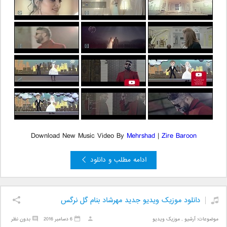
Download New Music Video By
Mehrshad
|
Zire Baroon
ادامه مطلب و دانلود
دانلود موزیک ویدیو جدید مهرشاد بنام گل نرگس
موضوعات:
آرشیو
,
موزیک ویدیو
6 دسامبر 2016
بدون نظر