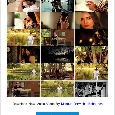
Download New Music Video By
Masoud Darvish
|
Bebakhsh