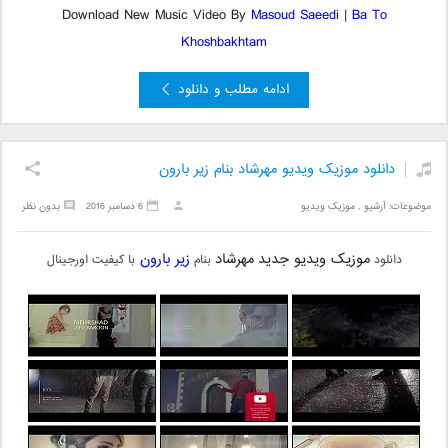
Download New Music Video By
Masoud Saeedi
|
Ba To
Khoshbakhtam
ادامه مطلب و دانلود
دانلود موزیک ویدیو مهرشاد بنام زیر بارون
موضوعات:
آرشیو
,
موزیک ویدیو
6 دسامبر 2016
بدون نظر
موزیک ویدیو جدید
مهرشاد
زیر بارون
دانلود
بنام
با کیفیت اورجینال