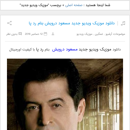
دانلود آهنگ جدید بهنام
دانلود آهنگ جدید علی
شما اینجا هستید :
صفحه اصلی
»
برچسب "موزیک ویدیو جدید"
بانی بنام قرص قمر 2
یاسینی بنام دورترین نزدیک
دانلود موزیک ویدیو جدید مسعود درویش بنام رد پا
موضوعات:
آرشیو
,
غمگین
,
موزیک ویدیو
12 دسامبر 2016
بدون نظر
موزیک ویدیو جدید
مسعود درویش
رد پا
دانلود
بنام
با کیفیت اورجینال