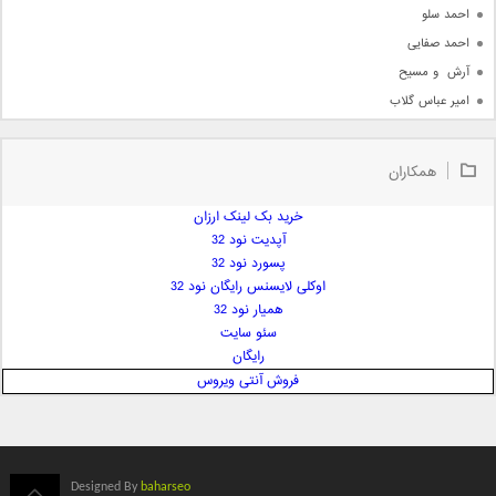
احمد سلو
احمد صفایی
آرش  و مسیح
امیر عباس گلاب
امیر عظیمی
امیر علی
همکاران
امیر فرجام
امیر مسعود
خرید بک لینک ارزان
آپدیت نود 32
امیر وکیلی
پسورد نود 32
امیر یگانه
اوکلی لایسنس رایگان نود 32
امین حبیبی
همیار نود 32
امین رستمی
سئو سایت
رایگان
امین فیاض
فروش آنتی ویروس
ایمان غلامی
ایمان فلاح
بابک جهانبخش
بابک رادمنش
Designed By
baharseo