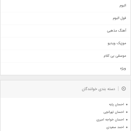
آهنگ شاد
البوم
غمگین
اجتماعی
فول البوم
آهنگ عاشقانه
آهنگ مذهبی
حماسی
اذری
موزیک ویدیو
سنتی
اهنگ بندرعباسی
موسقی بی کلام
تیتراژ
ویژه
دمو
مذهبی
به زودی
دسته بندی خوانندگان
جدیدترین ها
آرشیو
احسان پایه
احسان تهرانچی
احسان خواجه امیری
احمد سعیدی