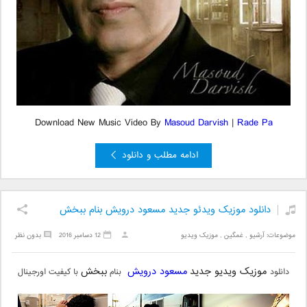
Download New Music Video By
Masoud Darvish
|
Rade Pa
ادامه مطلب و دانلود
دانلود موزیک ویدئو جدید مسعود درویش بنام ببخش
موضوعات:
آرشیو
,
غمگین
,
موزیک ویدیو
12 دسامبر 2016
بدون نظر
موزیک ویدیو جدید
مسعود درویش
ببخش
دانلود
بنام
با کیفیت اورجینال