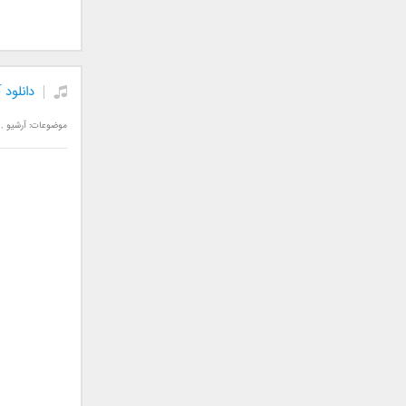
جمشید
حامد پهلان
حامد زمانی
دانلود 
حامد محضرنیا
حبیب
موضوعات:
آرشیو
,
حسین توکلی
حمید اصغری
حمید طالب زاده
حمید عسکری
رامین بی باک
رستاک
رضا شیری
رضا صادقی
رضا یزدانی
روزبه نعمت الهی
زانیار خسروی
سالار عقیلی