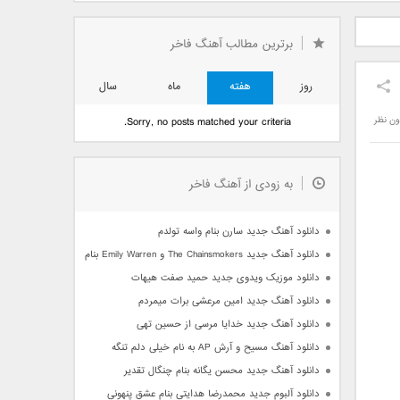
دید فرزاد
دانلود آهنگ جدید بهنام
دانلود آهنگ جدید علی
 آتیش
بانی بنام قرص قمر 2
یاسینی بنام دورترین نزدیک
برترین مطالب آهنگ فاخر
روز
هفته
ماه
سال
ون نظر
Sorry, no posts matched your criteria.
به زودی از آهنگ فاخر
دانلود آهنگ جدید سارن بنام واسه تولدم
دانلود آهنگ جدید The Chainsmokers و Emily Warren بنام Side Effects
دانلود موزیک ویدوی جدید حمید صفت هیهات
دانلود آهنگ جدید امین مرعشی برات میمردم
دانلود آهنگ جدید خدایا مرسی از حسین تهی
دانلود آهنگ مسیح و آرش AP به نام خیلی دلم تنگه
دانلود آهنگ جدید محسن یگانه بنام چنگال تقدیر
دانلود آلبوم جدید محمدرضا هدایتی بنام عشق پنهونی