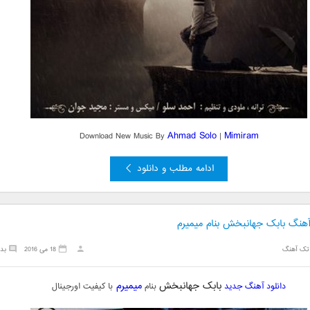
Ahmad Solo
Mimiram
Download New Music By
|
ادامه مطلب و دانلود
 آهنگ بابک جهانبخش بنام میمیرم
تک آهنگ
18 می 2016
بد
بابک جهانبخش
میمیرم
دانلود آهنگ جدید
بنام
با کیفیت اورجینال