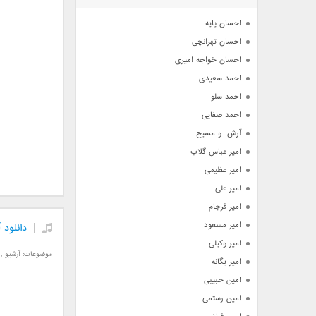
آرشیو
احسان پایه
احسان تهرانچی
احسان خواجه امیری
احمد سعیدی
احمد سلو
احمد صفایی
آرش  و مسیح
امیر عباس گلاب
امیر عظیمی
امیر علی
امیر فرجام
امیر مسعود
دانلود
امیر وکیلی
موضوعات:
آرشیو
,
امیر یگانه
امین حبیبی
امین رستمی