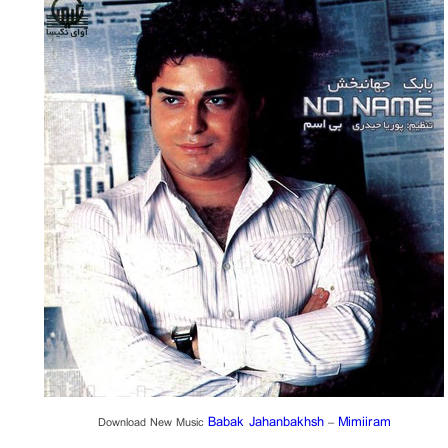
Babak Jahanbakhsh
Mimiiram
Download New Music
–