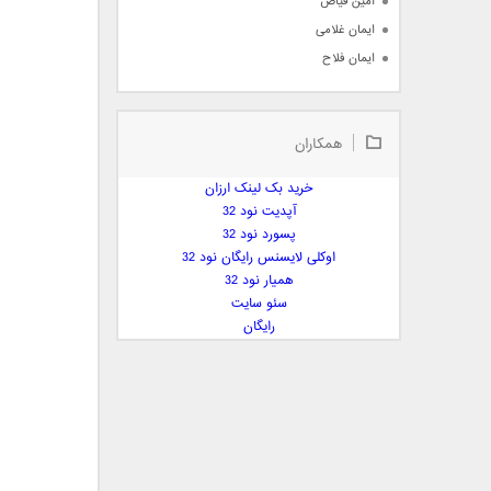
امین فیاض
ایمان غلامی
ایمان فلاح
بابک جهانبخش
بابک رادمنش
همکاران
بابک مافی
باراد
خرید بک لینک ارزان
بنیامین بهادری
آپدیت نود 32
بهراد شهریاری
پسورد نود 32
اوکلی لایسنس رایگان نود 32
بهنام صفوی
همیار نود 32
بهنام علمشاهی
سئو سایت
 پارسا صدیق
رایگان
پارسا چیلیک
پازل بند
پویا
پویا سالکی
پویان
پیمان زارعی