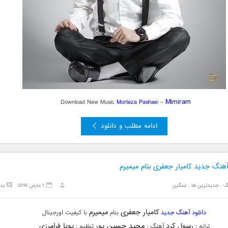
Mimiram
Download New Music
Mo
rteza Pashae
i –
ادامه مطلب و دانلود
آهنگ جدید کامیار جعفری بنام میمیرم
گ
,
جدیدترین ها
,
غمگین
1 مارس 2016
بد
کامیار جعفری
میمیرم
دانلود آهنگ جدید
بنام
با کیفیت اورجینال
رسول کرد
مجید حسین پور
پویا فرامرزی
ترانه :
آهنگ :
تنظیم :