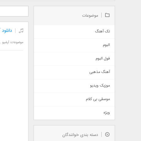
دانلود آلبوم جدید سیروان
دانلود آهنگ جدید علیرضا
دانلود آه
خسروی بنام مونولوگ
قربانی بنام خیال خوش
بهرام 
موضوعات
دانلود 
تک آهنگ
آهنگ شاد
موضوعات:
آرشیو
,
البوم
غمگین
اجتماعی
فول البوم
آهنگ عاشقانه
آهنگ مذهبی
حماسی
اذری
موزیک ویدیو
سنتی
اهنگ بندرعباسی
موسقی بی کلام
تیتراژ
ویژه
دمو
مذهبی
به زودی
دسته بندی خوانندگان
جدیدترین ها