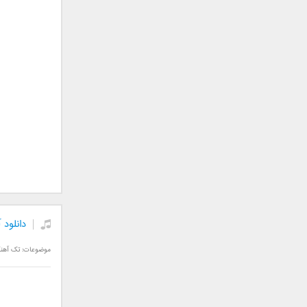
سامان جلیلی
سعید شهروز
سعید مدرس
سیامک عباسی
سیاوش قمصری
سیروان خسروی
سینا بهداد
سینا حجازی
سینا سرلک
شاهین جمشیدپور
شهاب رمضان
شهرام شکوهی
دانلود 
علی ارشدی
علی اصحابی
موضوعات:
تک آهن
علی بابا
علی باقری
علی پیشتاز