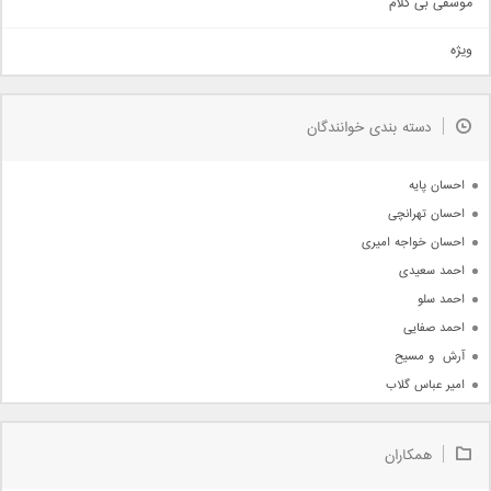
موسقی بی کلام
تیتراژ
ویژه
دمو
مذهبی
به زودی
دسته بندی خوانندگان
جدیدترین ها
آرشیو
احسان پایه
احسان تهرانچی
احسان خواجه امیری
احمد سعیدی
احمد سلو
احمد صفایی
آرش  و مسیح
امیر عباس گلاب
امیر عظیمی
امیر علی
همکاران
امیر فرجام