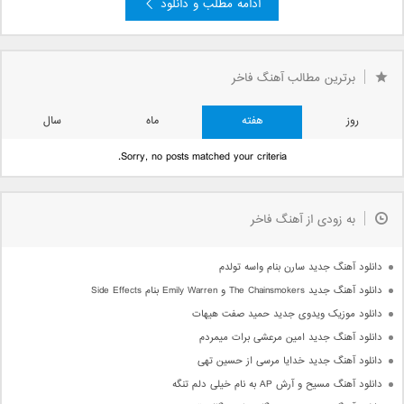
ادامه مطلب و دانلود
برترین مطالب آهنگ فاخر
روز
هفته
ماه
سال
Sorry, no posts matched your criteria.
به زودی از آهنگ فاخر
دانلود آهنگ جدید سارن بنام واسه تولدم
دانلود آهنگ جدید The Chainsmokers و Emily Warren بنام Side Effects
دانلود موزیک ویدوی جدید حمید صفت هیهات
دانلود آهنگ جدید امین مرعشی برات میمردم
دانلود آهنگ جدید خدایا مرسی از حسین تهی
دانلود آهنگ مسیح و آرش AP به نام خیلی دلم تنگه