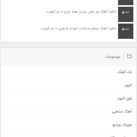
دانلود آهنگ یه زمان میزدن همه دورم با دو کیفیت
دانلود آهنگ میشم به فدات خودم یه نفری با دو کیفیت
موضوعات
تک آهنگ
آهنگ شاد
البوم
غمگین
اجتماعی
فول البوم
آهنگ عاشقانه
آهنگ مذهبی
حماسی
اذری
موزیک ویدیو
سنتی
اهنگ بندرعباسی