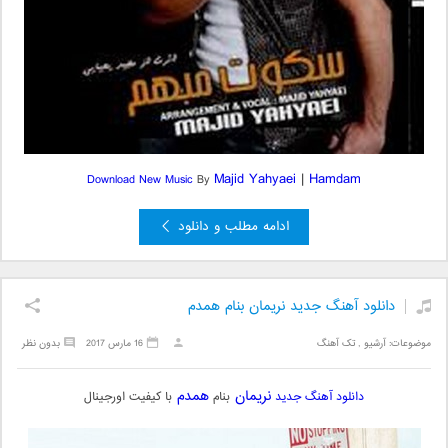
Majid Yahyaei
|
Hamdam
Download New Music
By
ادامه مطلب و دانلود
دانلود آهنگ جدید نریمان بنام همدم
موضوعات:
آرشیو
,
تک آهنگ
16 مارس 2017
بدون نظر
نریمان
همدم
دانلود آهنگ جدید
بنام
با کیفیت اورجینال