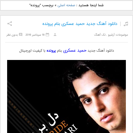
دانلود آهنگ جدید بهنام
دانلود آهنگ جدید علی
شما اینجا هستید :
صفحه اصلی
»
برچسب "پرونده"
بانی بنام قرص قمر 2
یاسینی بنام دورترین نزدیک
دانلود آهنگ جدید حمید عسکری بنام پرونده
موضوعات:
آرشیو
,
تک آهنگ
18 سپتامبر 2016
بدون نظر
حمید عسکری
دانلود آهنگ جدید
بنام
پرونده
با کیفیت اورجینال