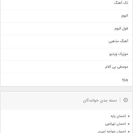
تک آهنگ
آهنگ شاد
البوم
غمگین
اجتماعی
فول البوم
آهنگ عاشقانه
آهنگ مذهبی
حماسی
اذری
موزیک ویدیو
سنتی
اهنگ بندرعباسی
موسقی بی کلام
تیتراژ
ویژه
دمو
مذهبی
به زودی
دسته بندی خوانندگان
جدیدترین ها
آرشیو
احسان پایه
احسان تهرانچی
احسان خواجه امیری