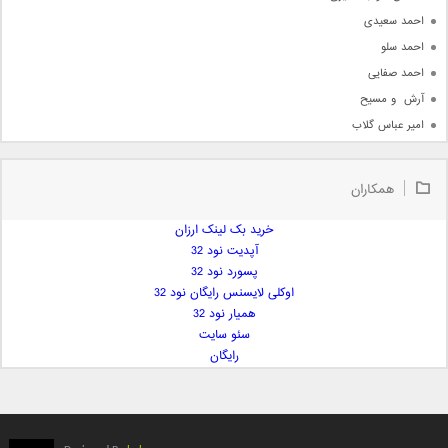
احمد سعیدی
احمد سلو
احمد صفایی
آرش  و مسیح
امیر عباس گلاب
امیر عظیمی
امیر علی
همکاران
امیر فرجام
امیر مسعود
خرید بک لینک ارزان
آپدیت نود 32
امیر وکیلی
پسورد نود 32
امیر یگانه
اوکلی لایسنس رایگان نود 32
امین حبیبی
همیار نود 32
امین رستمی
سئو سایت
رایگان
امین فیاض
ایمان غلامی
ایمان فلاح
بابک جهانبخش