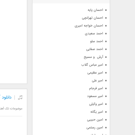
آرشیو
احسان پایه
احسان تهرانچی
احسان خواجه امیری
احمد سعیدی
احمد سلو
احمد صفایی
آرش  و مسیح
امیر عباس گلاب
امیر عظیمی
امیر علی
امیر فرجام
امیر مسعود
دانلود
امیر وکیلی
موضوعات:
تک آهن
امیر یگانه
امین حبیبی
امین رستمی