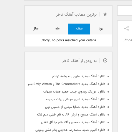
دید فرزاد
دانلود آهنگ جدید بهنام
دانلود آهنگ جدید علی
 آتیش
بانی بنام قرص قمر 2
یاسینی بنام دورترین نزدیک
برترین مطالب آهنگ فاخر
روز
هفته
ماه
سال
ون نظر
Sorry, no posts matched your criteria.
به زودی از آهنگ فاخر
دانلود آهنگ جدید سارن بنام واسه تولدم
دانلود آهنگ جدید The Chainsmokers و Emily Warren بنام Side Effects
دانلود موزیک ویدوی جدید حمید صفت هیهات
دانلود آهنگ جدید امین مرعشی برات میمردم
دانلود آهنگ جدید خدایا مرسی از حسین تهی
دانلود آهنگ مسیح و آرش AP به نام خیلی دلم تنگه
دانلود آهنگ جدید محسن یگانه بنام چنگال تقدیر
دانلود آلبوم جدید محمدرضا هدایتی بنام عشق پنهونی