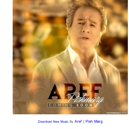
Aref
|
Pish Marg
Download New Music
By