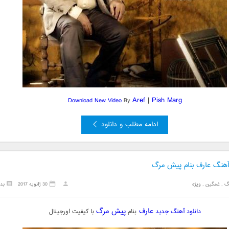
Aref
|
Pish Marg
Download New Video
By
ادامه مطلب و دانلود
 آهنگ عارف بنام پیش مرگ
گ
,
غمگین
,
ویژه
30 ژانویه 2017
بد
عارف
پیش مرگ
دانلود آهنگ جدید
بنام
با کیفیت اورجینال