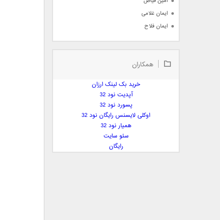
امین فیاض
ایمان غلامی
ایمان فلاح
بابک جهانبخش
بابک رادمنش
همکاران
بابک مافی
باراد
خرید بک لینک ارزان
بنیامین بهادری
آپدیت نود 32
بهراد شهریاری
پسورد نود 32
اوکلی لایسنس رایگان نود 32
بهنام صفوی
همیار نود 32
بهنام علمشاهی
سئو سایت
 پارسا صدیق
رایگان
پارسا چیلیک
پازل بند
پویا
پویا سالکی
پویان
پیمان زارعی