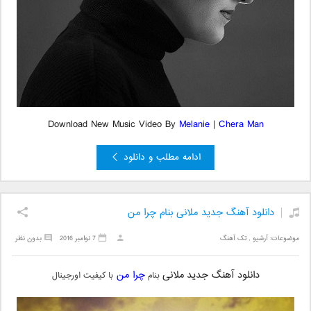
Download New Music Video By
Melanie
|
Chera Man
ادامه مطلب و دانلود
دانلود آهنگ جدید ملانی بنام چرا من
موضوعات:
آرشیو
,
تک آهنگ
7 نوامبر 2016
بدون نظر
دانلود آهنگ جدید
ملانی
چرا من
بنام
با کیفیت اورجینال