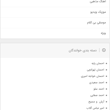
آهنگ مذهبی
حماسی
اذری
موزیک ویدیو
سنتی
اهنگ بندرعباسی
موسقی بی کلام
تیتراژ
ویژه
دمو
مذهبی
به زودی
دسته بندی خوانندگان
جدیدترین ها
آرشیو
احسان پایه
احسان تهرانچی
احسان خواجه امیری
احمد سعیدی
احمد سلو
احمد صفایی
آرش  و مسیح
امیر عباس گلاب