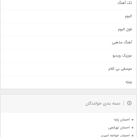
تک آهنگ
آهنگ شاد
البوم
غمگین
اجتماعی
فول البوم
آهنگ عاشقانه
آهنگ مذهبی
حماسی
اذری
موزیک ویدیو
سنتی
اهنگ بندرعباسی
موسقی بی کلام
تیتراژ
ویژه
دمو
مذهبی
به زودی
دسته بندی خوانندگان
جدیدترین ها
آرشیو
احسان پایه
احسان تهرانچی
احسان خواجه امیری