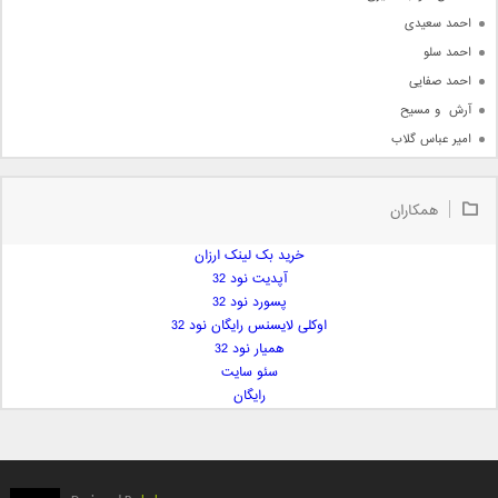
احمد سعیدی
احمد سلو
احمد صفایی
آرش  و مسیح
امیر عباس گلاب
امیر عظیمی
امیر علی
همکاران
امیر فرجام
امیر مسعود
خرید بک لینک ارزان
آپدیت نود 32
امیر وکیلی
پسورد نود 32
امیر یگانه
اوکلی لایسنس رایگان نود 32
امین حبیبی
همیار نود 32
امین رستمی
سئو سایت
رایگان
امین فیاض
ایمان غلامی
ایمان فلاح
بابک جهانبخش