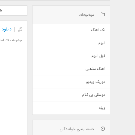
دانلود آلبوم جدید سیروان
دانلود آهنگ جدید علیرضا
دانلود آه
ش
خسروی بنام مونولوگ
قربانی بنام خیال خوش
بهرام 
موضوعات
دانلود
تک آهنگ
آهنگ شاد
موضوعات:
تک آهن
البوم
غمگین
اجتماعی
فول البوم
آهنگ عاشقانه
آهنگ مذهبی
حماسی
اذری
موزیک ویدیو
سنتی
اهنگ بندرعباسی
موسقی بی کلام
تیتراژ
ویژه
دمو
مذهبی
به زودی
دسته بندی خوانندگان
جدیدترین ها