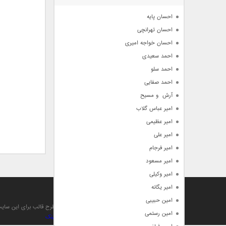
آرشیو
احسان پایه
احسان تهرانچی
احسان خواجه امیری
احمد سعیدی
احمد سلو
احمد صفایی
آرش  و مسیح
امیر عباس گلاب
امیر عظیمی
امیر علی
امیر فرجام
امیر مسعود
امیر وکیلی
امیر یگانه
آهنگ من
امین حبیبی
تمام حقوق مادی , معنوی , مطالب و طرح قالب برای این سا
امین رستمی
بهینه سازی و صعود توسط بهترین
بک لینک