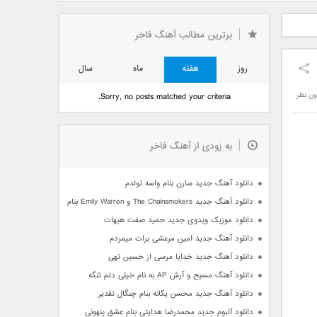
دید فرزاد
دانلود آهنگ جدید بهنام
دانلود آهنگ جدید علی
 آتیش
بانی بنام قرص قمر 2
یاسینی بنام دورترین نزدیک
برترین مطالب آهنگ فاخر
روز
هفته
ماه
سال
ون نظر
Sorry, no posts matched your criteria.
به زودی از آهنگ فاخر
دانلود آهنگ جدید سارن بنام واسه تولدم
دانلود آهنگ جدید The Chainsmokers و Emily Warren بنام Side Effects
دانلود موزیک ویدوی جدید حمید صفت هیهات
دانلود آهنگ جدید امین مرعشی برات میمردم
دانلود آهنگ جدید خدایا مرسی از حسین تهی
دانلود آهنگ مسیح و آرش AP به نام خیلی دلم تنگه
دانلود آهنگ جدید محسن یگانه بنام چنگال تقدیر
دانلود آلبوم جدید محمدرضا هدایتی بنام عشق پنهونی