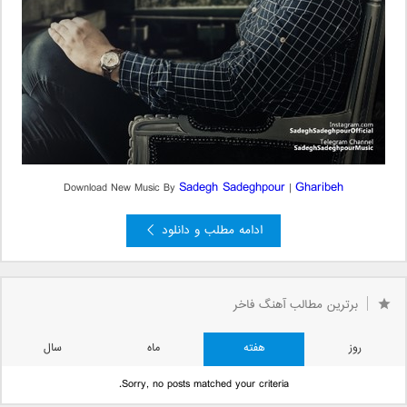
Sadegh Sadeghpour
Gharibeh
Download New Music By
|
ادامه مطلب و دانلود
برترین مطالب آهنگ فاخر
روز
هفته
ماه
سال
Sorry, no posts matched your criteria.