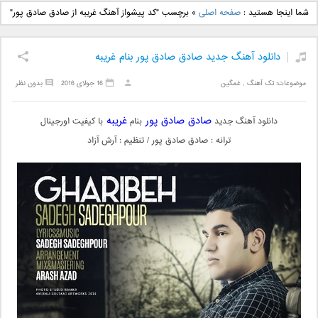
دانلود آهنگ جدید بهنام
دانلود آهنگ جدید علی
شما اینجا هستید :
صفحه اصلی
»
برچسب "کد پیشواز آهنگ غریبه از صادق صادق پور"
بانی بنام قرص قمر 2
یاسینی بنام دورترین نزدیک
دانلود آهنگ جدید صادق صادق پور بنام غریبه
موضوعات:
تک آهنگ
,
غمگین
16 جولای 2016
بدون نظر
صادق صادق پور
غریبه
دانلود آهنگ جدید
بنام
با کیفیت اورجینال
ترانه : صادق صادق پور / تنظیم : آرش آزاد