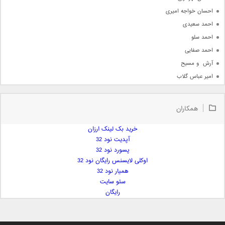
احسان خواجه امیری
احمد سعیدی
احمد سلو
احمد صفایی
آرش  و مسیح
امیر عباس گلاب
امیر عظیمی
امیر علی
همکاران
امیر فرجام
امیر مسعود
خرید بک لینک ارزان
آپدیت نود 32
امیر وکیلی
پسورد نود 32
امیر یگانه
اوکلی لایسنس رایگان نود 32
امین حبیبی
همیار نود 32
امین رستمی
سئو سایت
رایگان
امین فیاض
ایمان غلامی
ایمان فلاح