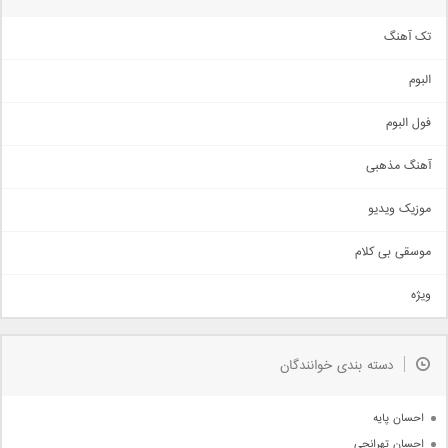
تک آهنگ
آهنگ شاد
البوم
غمگین
اجتماعی
فول البوم
آهنگ عاشقانه
آهنگ مذهبی
حماسی
اذری
موزیک ویدیو
سنتی
اهنگ بندرعباسی
موسقی بی کلام
تیتراژ
ویژه
دمو
مذهبی
به زودی
دسته بندی خوانندگان
جدیدترین ها
آرشیو
احسان پایه
احسان تهرانچی