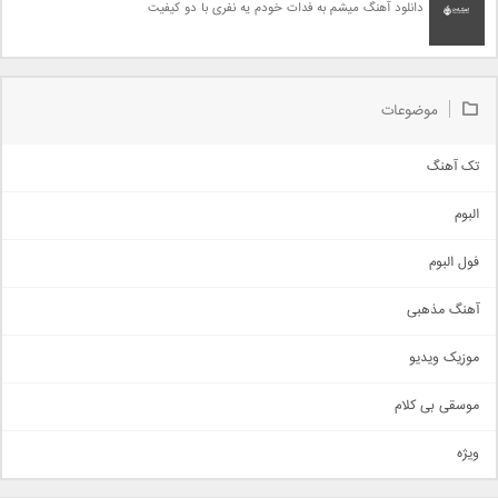
دانلود آهنگ میشم به فدات خودم یه نفری با دو کیفیت
موضوعات
تک آهنگ
آهنگ شاد
البوم
غمگین
اجتماعی
فول البوم
آهنگ عاشقانه
آهنگ مذهبی
حماسی
اذری
موزیک ویدیو
سنتی
اهنگ بندرعباسی
موسقی بی کلام
تیتراژ
ویژه
دمو
مذهبی