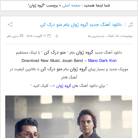
دانلود آهنگ جدید بهنام
دانلود آهنگ جدید علی
شما اینجا هستید :
صفحه اصلی
»
برچسب "گروه ژوان"
بانی بنام قرص قمر 2
یاسینی بنام دورترین نزدیک
دانلود آهنگ جدید گروه ژوان بنام منو درک کن
موضوعات:
تک آهنگ
,
جدیدترین ها
17 آگوست 2019
بدون نظر
گروه ژوان
منو درک کن
دانلود آهنگ جدید
بنام “
” با لینک مستقیم
Download New Music Jouan Band –
Mano Dark Kon
گروه ژوان
منو درک کن
موزیک جدید و بسیار زیبای
بنام
با بالاترین کیفیت در
آهنگ فاخر
” برای دانلود آهنگ های
گروه ژوان
<— کلیک کنید “