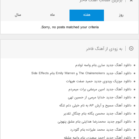
برترین مطالب آهنگ فاخر
روز
هفته
ماه
سال
Sorry, no posts matched your criteria.
به زودی از آهنگ فاخر
دانلود آهنگ جدید سارن بنام واسه تولدم
دانلود آهنگ جدید The Chainsmokers و Emily Warren بنام Side Effects
دانلود موزیک ویدوی جدید حمید صفت هیهات
دانلود آهنگ جدید امین مرعشی برات میمردم
دانلود آهنگ جدید خدایا مرسی از حسین تهی
دانلود آهنگ مسیح و آرش AP به نام خیلی دلم تنگه
دانلود آهنگ جدید محسن یگانه بنام چنگال تقدیر
دانلود آلبوم جدید محمدرضا هدایتی بنام عشق پنهونی
دانلود آهنگ جدید محمد علیزاده بنام گلودرد
دانلود آهنگ جدید احمد سعیدی بنام واسه عشقه