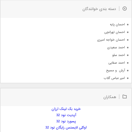
به زودی
دسته بندی خوانندگان
جدیدترین ها
آرشیو
احسان پایه
احسان تهرانچی
احسان خواجه امیری
احمد سعیدی
احمد سلو
احمد صفایی
آرش  و مسیح
امیر عباس گلاب
امیر عظیمی
امیر علی
همکاران
امیر فرجام
امیر مسعود
خرید بک لینک ارزان
آپدیت نود 32
امیر وکیلی
پسورد نود 32
امیر یگانه
اوکلی لایسنس رایگان نود 32
امین حبیبی