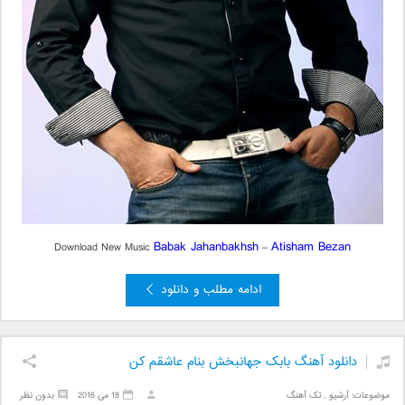
Babak Jahanbakhsh
Atisham Bezan
Download New Music
–
ادامه مطلب و دانلود
دانلود آهنگ بابک جهانبخش بنام عاشقم کن
موضوعات:
آرشیو
,
تک آهنگ
18 می 2016
بدون نظر