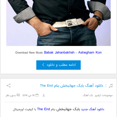
Babak Jahanbakhsh
Ashegham Kon
Download New Music
–
ادامه مطلب و دانلود
دانلود آهنگ بابک جهانبخش بنام The End
موضوعات:
آرشیو
,
تک آهنگ
18 می 2016
بدون نظر
بابک جهانبخش
The End
دانلود آهنگ جدید
بنام
با کیفیت اورجینال