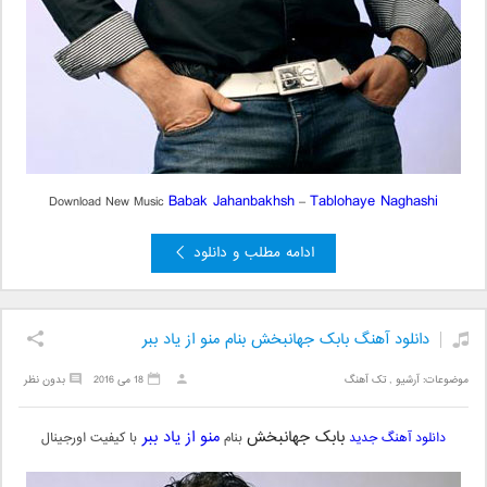
Babak Jahanbakhsh
Tablohaye Naghashi
Download New Music
–
ادامه مطلب و دانلود
دانلود آهنگ بابک جهانبخش بنام منو از یاد ببر
موضوعات:
آرشیو
,
تک آهنگ
18 می 2016
بدون نظر
بابک جهانبخش
منو از یاد ببر
دانلود آهنگ جدید
بنام
با کیفیت اورجینال