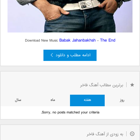
Babak Jahanbakhsh
The End
Download New Music
–
ادامه مطلب و دانلود
»
...
10
...
5
4
3
1
«
صفحه 2 از 11
2
برترین مطالب آهنگ فاخر
قبلی »
روز
هفته
ماه
سال
Sorry, no posts matched your criteria.
به زودی از آهنگ فاخر