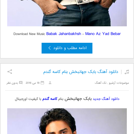
Babak Jahanbakhsh
Mano Az Yad Bebar
Download New Music
–
ادامه مطلب و دانلود
دانلود آهنگ بابک جهانبخش بنام کاسه گندم
موضوعات:
آرشیو
,
تک آهنگ
18 می 2016
بدون نظر
بابک جهانبخش
دانلود آهنگ جدید
بنام
کاسه گندم
با کیفیت اورجینال