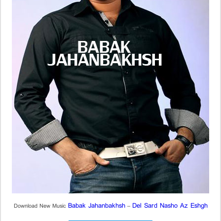
Babak Jahanbakhsh
Del Sard Nasho Az Eshgh
Download New Music
–