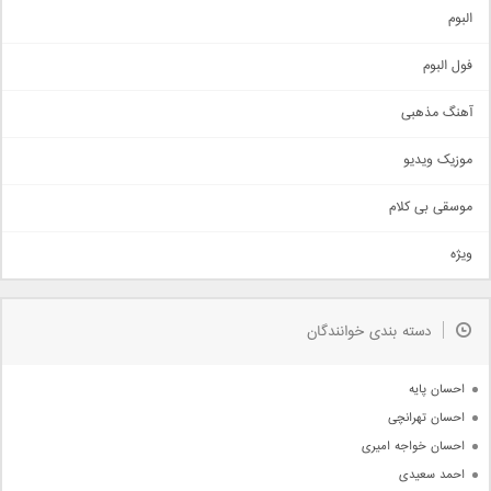
آهنگ شاد
البوم
غمگین
اجتماعی
فول البوم
آهنگ عاشقانه
آهنگ مذهبی
حماسی
اذری
موزیک ویدیو
سنتی
اهنگ بندرعباسی
موسقی بی کلام
تیتراژ
ویژه
دمو
مذهبی
به زودی
دسته بندی خوانندگان
جدیدترین ها
آرشیو
احسان پایه
احسان تهرانچی
احسان خواجه امیری
احمد سعیدی