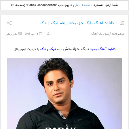
دانلود آهنگ جدید بهنام
دانلود آهنگ جدید علی
شما اینجا هستید :
صفحه اصلی
»
برچسب "Babak Jahanbakhsh"
(صفحه 2)
بانی بنام قرص قمر 2
یاسینی بنام دورترین نزدیک
دانلود آهنگ بابک جهانبخش بنام تیک و تاک
موضوعات:
آرشیو
,
تک آهنگ
18 می 2016
بدون نظر
بابک جهانبخش
دانلود آهنگ جدید
بنام
تیک و تاک
با کیفیت اورجینال