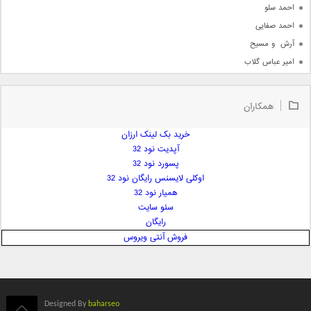
احمد سلو
احمد صفایی
آرش  و مسیح
امیر عباس گلاب
امیر عظیمی
امیر علی
همکاران
امیر فرجام
امیر مسعود
خرید بک لینک ارزان
آپدیت نود 32
امیر وکیلی
پسورد نود 32
امیر یگانه
اوکلی لایسنس رایگان نود 32
امین حبیبی
همیار نود 32
امین رستمی
سئو سایت
رایگان
امین فیاض
فروش آنتی ویروس
ایمان غلامی
ایمان فلاح
بابک جهانبخش
بابک رادمنش
Designed By
baharseo