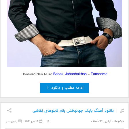
Babak Jahanbakhsh
Tamoome
Download New Music
–
ادامه مطلب و دانلود
دانلود آهنگ بابک جهانبخش بنام تابلوهای نقاشی
موضوعات:
آرشیو
,
تک آهنگ
18 می 2016
بدون نظر