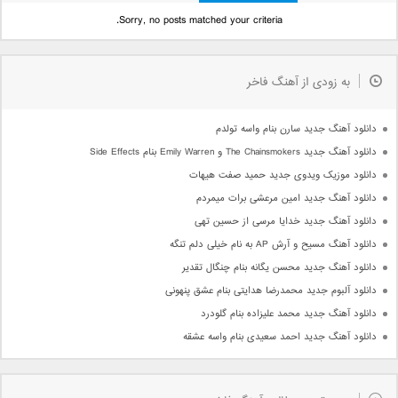
Sorry, no posts matched your criteria.
به زودی از آهنگ فاخر
دانلود آهنگ جدید سارن بنام واسه تولدم
دانلود آهنگ جدید The Chainsmokers و Emily Warren بنام Side Effects
دانلود موزیک ویدوی جدید حمید صفت هیهات
دانلود آهنگ جدید امین مرعشی برات میمردم
دانلود آهنگ جدید خدایا مرسی از حسین تهی
دانلود آهنگ مسیح و آرش AP به نام خیلی دلم تنگه
دانلود آهنگ جدید محسن یگانه بنام چنگال تقدیر
دانلود آلبوم جدید محمدرضا هدایتی بنام عشق پنهونی
دانلود آهنگ جدید محمد علیزاده بنام گلودرد
دانلود آهنگ جدید احمد سعیدی بنام واسه عشقه