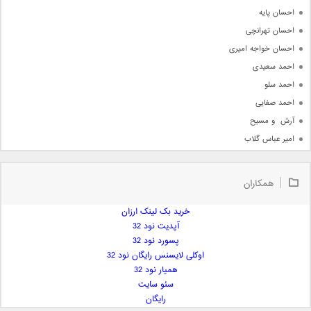
احسان پایه
احسان تهرانچی
احسان خواجه امیری
احمد سعیدی
احمد سلو
احمد صفایی
آرش  و مسیح
امیر عباس گلاب
امیر عظیمی
امیر علی
همکاران
امیر فرجام
امیر مسعود
خرید بک لینک ارزان
آپدیت نود 32
امیر وکیلی
پسورد نود 32
امیر یگانه
اوکلی لایسنس رایگان نود 32
امین حبیبی
همیار نود 32
امین رستمی
سئو سایت
رایگان
امین فیاض