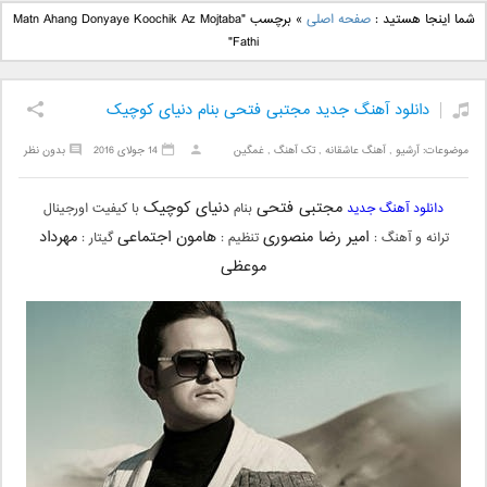
دانلود آهنگ جدید بهنام
دانلود آهنگ جدید علی
شما اینجا هستید :
صفحه اصلی
»
برچسب "Matn Ahang Donyaye Koochik Az Mojtaba
بانی بنام قرص قمر 2
یاسینی بنام دورترین نزدیک
Fathi"
دانلود آهنگ جدید مجتبی فتحی بنام دنیای کوچیک
موضوعات:
آرشیو
,
آهنگ عاشقانه
,
تک آهنگ
,
غمگین
14 جولای 2016
بدون نظر
مجتبی فتحی
دنیای کوچیک
دانلود آهنگ جدید
بنام
با کیفیت اورجینال
امیر رضا منصوری
هامون اجتماعی
مهرداد
ترانه و آهنگ :
تنظیم :
گیتار :
موعظی