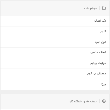
موضوعات
تک آهنگ
آهنگ شاد
البوم
غمگین
اجتماعی
فول البوم
آهنگ عاشقانه
آهنگ مذهبی
حماسی
اذری
موزیک ویدیو
سنتی
اهنگ بندرعباسی
موسقی بی کلام
تیتراژ
ویژه
دمو
مذهبی
به زودی
دسته بندی خوانندگان
جدیدترین ها
آرشیو