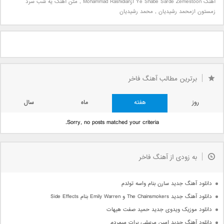
آهنگ Ye Shabe Sarde Zemestoon ازMohammad Rashidian
,
متن آهنگ یه شب سرد
زمستون ازمحمد رشیدیان
,
محمد رشیدیان
برترین مطالب آهنگ فاخر
روز
هفته
ماه
سال
Sorry, no posts matched your criteria.
به زودی از آهنگ فاخر
دانلود آهنگ جدید سارن بنام واسه تولدم
دانلود آهنگ جدید The Chainsmokers و Emily Warren بنام Side Effects
دانلود موزیک ویدوی جدید حمید صفت هیهات
دانلود آهنگ جدید امین مرعشی برات میمردم