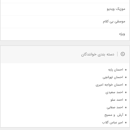
اذری
موزیک ویدیو
سنتی
اهنگ بندرعباسی
موسقی بی کلام
تیتراژ
ویژه
دمو
مذهبی
به زودی
دسته بندی خوانندگان
جدیدترین ها
آرشیو
احسان پایه
احسان تهرانچی
احسان خواجه امیری
احمد سعیدی
احمد سلو
احمد صفایی
آرش  و مسیح
امیر عباس گلاب