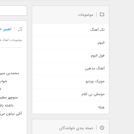
دانلود آلبوم جدید سیروان
دانلود آهنگ جدید علیرضا
دانلود آه
خسروی بنام مونولوگ
قربانی بنام خیال خوش
بهرام 
موضوعات
تعبیر 
تک آهنگ
آهنگ شاد
موضوعات:
آهنگ ش
البوم
غمگین
اجتماعی
فول البوم
آهنگ عاشقانه
آهنگ مذهبی
حماسی
محمدبن سیرین
اذری
موزیک ویدیو
خواب 
سنتی
ا
اهنگ بندرعباسی
موسقی بی کلام
منوچهر مطیع
تیتراژ
داشته باش
ویژه
دمو
آنلی بیتون می‌
مذهبی
به زودی
دسته بندی خوانندگان
جدیدترین ها