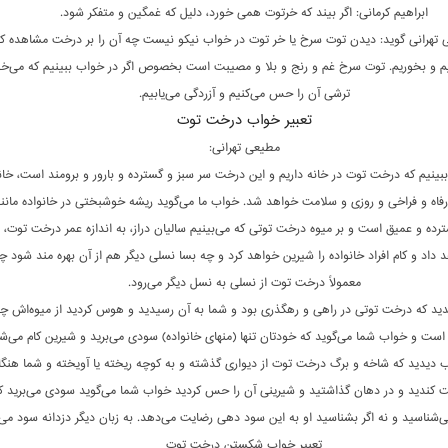
ابراهیم کرمانی: اگر بیند که خرتوت همی خورد، دلیل که غمگین و متفکر شود.
 تهرانی گوید: دیدن توت سرخ یا خر توت در خواب نیکو نیست چه آن را بر درخت مشاهده کن
م و بخوریم. توت سرخ غم و رنج و بلا و مصیبت است بخصوص اگر در خواب ببینیم که می‌خو
ترشی آن را حس می‌کنیم و آزردگی می‌یابیم.
تعبیر خواب درخت توت
مطیعی تهرانی:
ببینیم که درخت توت در خانه داریم و این درخت سر سبز و گسترده و بارور و برومند است، خان
فاه و فراخی و روزی و سلامت خواهد شد. خواب ما می‌گوید ریشه خوشبختی در خانواده مانن
ده و عمیق است و بر میوه درخت توتی که می‌بینیم سالیان دراز، به اندازه عمر درخت توت، ما
داد و کام افراد خانواده را شیرین خواهد کرد و چه بسا نسلی دیگر هم از آن بهره مند شود 
معمولاً درخت توت از نسلی به نسل دیگر می‌رود.
دید که درخت توتی در راهی و رهگذری بود و شما به آن رسیدید و هوس کردید از میوه‌اش چ
است و خواب شما می‌گوید که خودتان تنها (منهای خانواده) سودی می‌برید و شیرین کام می‌شو
اب دیدید که شاخه و برگ درخت توت از دیواری گذشته و به کوچه ریخته یا آویخته و شما هنگا
ت کندید و در دهان گذاشتید و شیرینی آن را حس کردید خواب شما می‌گوید سودی می‌برید 
ی‌شناسید و نه اگر بشناسید او به این سود دهی رضایت می‌دهد. به زبان دیگر دزدانه سود می‌ب
تعبیر خواب شکستن درخت توت