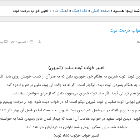
نگ جدید رضا
دانلود آهنگ جدید علی
دانلود آهنگ جدید مهدی
دانلود آهنگ ج
شما اینجا هستید :
صفحه اصلی
»
تک آهنگ
»
آهنگ شاد
»
تعبیر خواب درخت توت
بنام نگار
لهراسبی بنام صورت
یراحی بنام اسرار
فرزین بنام
خواب درخت توت
اد
1 دسامبر 2017
بد
تعبیر خواب توت سفید (شیرین)
 گوید: توت شیرین به هنگام خود خوردن، دلیل که به قدر آن از کسب خویش روزی یابد. اگر
به هنگام رسیدن توت بیند، نیکوتر است. اگر نه به وقت آن بود، دلیل بر غم و اندوه کند.
براهیم کرمانی گوید: اگر بیند توت شیرین می‌خورد، دلیل که از مردی جوانمرد عطا یابد.
ی تهرانی: توت سفید یا توت شیرین نیکو است که در خواب دیده شود. چه بر درخت ببینیم و
یم و بخوریم. البته در غیر فصل هم دیدن توت شیرین بد نیست اما در فصل آن بهتر ذکر شده.
گوید: دیدن توت سفید در خواب، علامت آن است که بیمار شدن مانع رسیدن شما به خواسته‌ه
خواهد شد. برای تسکین روحی شما افرادی به دیدارتان خواهند آمد.
تعبیر خواب خرتوت (شاه توت)