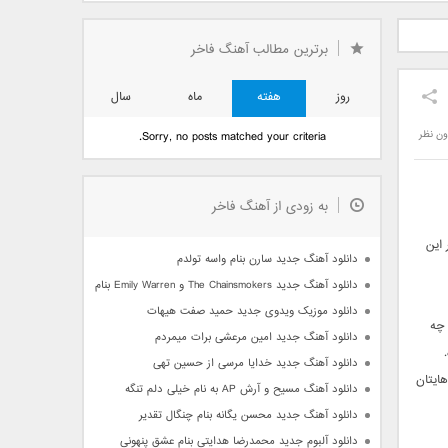
دید فرزاد
دانلود آهنگ جدید بهنام
دانلود آهنگ جدید علی
 آتیش
بانی بنام قرص قمر 2
یاسینی بنام دورترین نزدیک
برترین مطالب آهنگ فاخر
روز
هفته
ماه
سال
ون نظر
Sorry, no posts matched your criteria.
به زودی از آهنگ فاخر
 این
دانلود آهنگ جدید سارن بنام واسه تولدم
دانلود آهنگ جدید The Chainsmokers و Emily Warren بنام Side Effects
دانلود موزیک ویدوی جدید حمید صفت هیهات
 چه
دانلود آهنگ جدید امین مرعشی برات میمردم
دانلود آهنگ جدید خدایا مرسی از حسین تهی
ایتان
دانلود آهنگ مسیح و آرش AP به نام خیلی دلم تنگه
دانلود آهنگ جدید محسن یگانه بنام چنگال تقدیر
دانلود آلبوم جدید محمدرضا هدایتی بنام عشق پنهونی