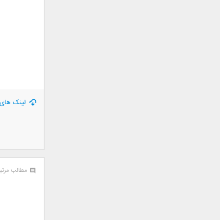
جمشید
حامد پهلان
حامد زمانی
حامد محضرنیا
حبیب
حسین توکلی
حمید اصغری
حمید طالب زاده
لینک های 
حمید عسکری
رامین بی باک
رستاک
رضا شیری
رضا صادقی
مطالب مرتب
رضا یزدانی
روزبه نعمت الهی
زانیار خسروی
سالار عقیلی