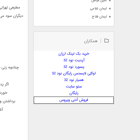
امین فیاض
مطیعی تهرانی
ایمان غلامی
دیگران سود می‌
ایمان فلاح
بابک جهانبخش
بابک رادمنش
همکاران
بابک مافی
باراد
خرید بک لینک ارزان
بنیامین بهادری
آپدیت نود 32
بهراد شهریاری
پسورد نود 32
چنانچه زنی خ
اوکلی لایسنس رایگان نود 32
بهنام صفوی
همیار نود 32
بهنام علمشاهی
اگر پ
سئو سایت
 پارسا صدیق
خورد
رایگان
پارسا چیلیک
فروش آنتی ویروس
برداشتن و
پازل بند
آن
پویا
پویا سالکی
پویان
پیمان زارعی