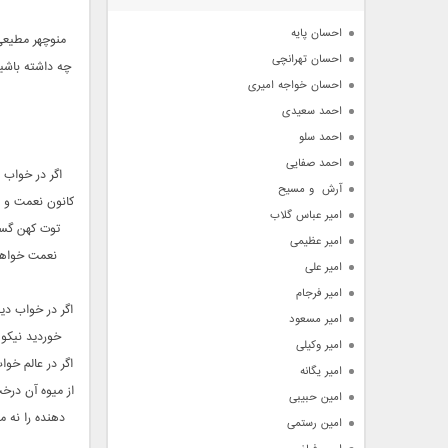
آرشیو
احسان پایه
منوچهر مطیعی
احسان تهرانچی
چه داشته باشی
احسان خواجه امیری
احمد سعیدی
احمد سلو
احمد صفایی
اگر در خواب 
آرش  و مسیح
کانون نعمت و ر
امیر عباس گلاب
توت کهن گستر
امیر عظیمی
نعمت خواهد 
امیر علی
امیر فرجام
اگر در خواب دی
امیر مسعود
خوردید نیکو 
امیر وکیلی
اگر در عالم خو
امیر یگانه
از میوه آن درخ
امین حبیبی
دهنده را نه م
امین رستمی