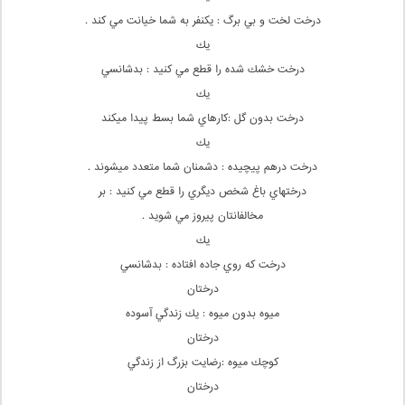
درخت لخت و بي برگ : يكنفر به شما خيانت مي كند .
يك
درخت خشك شده را قطع مي كنيد : بدشانسي
يك
درخت بدون گل :كارهاي شما بسط پيدا ميكند
يك
درخت درهم پيچيده : دشمنان شما متعدد ميشوند .
درختهاي باغ شخص ديگري را قطع مي كنيد : بر
مخالفانتان پيروز مي شويد .
يك
درخت كه روي جاده افتاده : بدشانسي
درختان
ميوه بدون ميوه : يك زندگي آسوده
درختان
كوچك ميوه :رضايت بزرگ از زندگي
درختان