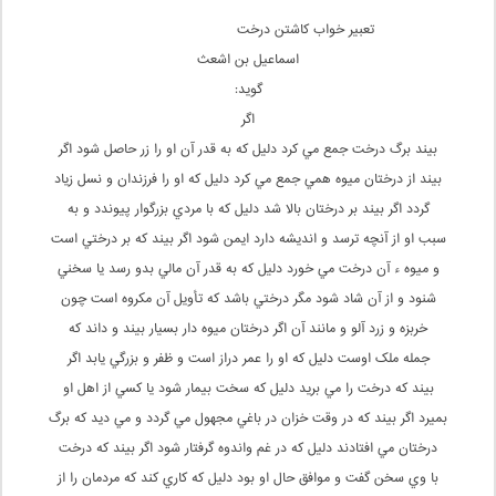
تعبیر خواب کاشتن درخت
اسماعيل بن اشعث
گوید:
اگر
بيند برگ درخت جمع مي کرد دليل که به قدر آن او را زر حاصل شود اگر
بيند از درختان ميوه همي جمع مي کرد دليل که او را فرزندان و نسل زياد
گردد اگر بيند بر درختان بالا شد دليل که با مردي بزرگوار پيوندد و به
سبب او از آنچه ترسد و انديشه دارد ايمن شود اگر بيند که بر درختي است
و ميوه ء آن درخت مي خورد دليل که به قدر آن مالي بدو رسد يا سخني
شنود و از آن شاد شود مگر درختي باشد که تأويل آن مکروه است چون
خربزه و زرد آلو و مانند آن اگر درختان ميوه دار بسيار بيند و داند که
جمله ملک اوست دليل که او را عمر دراز است و ظفر و بزرگي يابد اگر
بيند که درخت را مي بريد دليل که سخت بيمار شود يا کسي از اهل او
بميرد اگر بيند که در وقت خزان در باغي مجهول مي گردد و مي ديد که برگ
درختان مي افتادند دليل که در غم واندوه گرفتار شود اگر بيند که درخت
با وي سخن گفت و موافق حال او بود دليل که کاري کند که مردمان را از