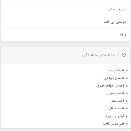
اذری
موزیک ویدیو
سنتی
اهنگ بندرعباسی
موسقی بی کلام
تیتراژ
ویژه
دمو
مذهبی
به زودی
دسته بندی خوانندگان
جدیدترین ها
آرشیو
احسان پایه
احسان تهرانچی
احسان خواجه امیری
احمد سعیدی
احمد سلو
احمد صفایی
آرش  و مسیح
امیر عباس گلاب