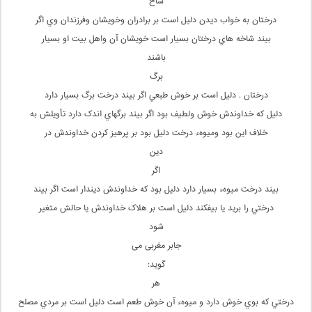
شاخ
درختان به خواب ديدن دليل است بر برادران وخويشان وفرزندان وي اگر
بيند شاخه هاي درختان بسيار است خويشان آن واهل بيت او بسيار
باشند
برگ
درختان . دليل است بر خوش طبعي اگر بيند درخت برگ بسيار دارد
دليل که خداوندش خوش ولطيف بود اگر بيند برگهاي اندک دارد تأويلش به
خلاف اين بود وميوهء درخت دليل بود بر پرهيز کردن خداوندش در
دين
اگر
بيند درخت ميوهء بسيار دارد دليل بود که خداوندش ديندار است اگر بيند
درختي را بريد يا بيفکند دليل است بر هلاک خداوندش يا حالش متغير
شود
جابر مغربی می
گوید:
هر
درختي که بوي خوش دارد و ميوهء آن خوش طعم است دليل است بر مردي مصلح