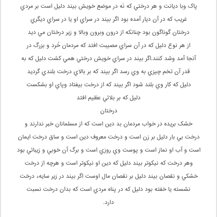
پاک وبا ديانت و هر درختي که نَه در موضع خويش بيند دليل است بر مردي
غريب که در آن ديار آمده بود اگر بيند در سراي او يا در سراي ديگري
درختان گوناگون بود چنانکه از درون وبرون وبالا و زير درختان مي ديد
از هر نوع دليل که در آن سراي مصيبت افتد که مردمان خُرد و بزرگ در
آنجا آمد وشد کنند.اگر بيند در سراي خويش درختي همي کشت دليل که به
قدر آن تخم چيزي به وي رسد اگر بيند که بر بالاي درخت بلندي گرديد
دليل که کار وي بلند شود اگر بيند که از درخت بيفتاد وپاي او بشکست
دليل که بر بلائي عظيم افتد
درختان
خشک بريده در خواب مردمان بد دين است که از مسلمانان خبر ندارند و
درخت بي بار دليل بر زن است و درخت معروف دين است و ساق درخت ايمان
است و آب او نماز است و پوست وي روزي است و برگ آن خوبي و زيبائي بود
وهر درخت که نيکوتر بيند دليل که دين او نيکوتر است و هرچه از درخت
خشکي و نقصان بيند دليل بر نقصان مال اوست اگر بيند در زير سايهء درخت
نشسته يا خفته بود دليل که در پناه مردي است که بدان درخت نسبت
دارد.