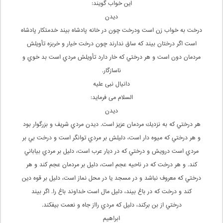
این خواب گویند:
ديدن
درخت به خواب زن است ودرخت چون در خانه پادشاه بيند خدمتکار پادشاه
است اگر درختان بيند که ساق ندارند چون درخت خيار و خربزه تأويلش
مردمان دون است و هر درختي که خار دارد تأويلش مردي است بد خوي و
ناسازگار.
دانیال نبی علیه
السلام می فرماید:
ديدن
هر درختي كه به نزديك مردمان عزيز است. ديدن مردي شريف و بزرگوار بود
و هر درختي كه ميوه دار است، دليلش بر مردي توانگر است و درخت بي بر
مردي است درويش و درختي كه در ديار عرب است، دليل بر مردي بياباني
كند. و هر درخت كه در ناحيه عجم است، دليل بر مردمان عجم كند و هر
درختي كه معروف نباشد و در مسجد يا در محل نماز است، دليل بر قوه دين
كند و درخت كه در باغ بيند، دليل مال است خداوند باغ را. اگر بيند
درختي از بن بركند، دليل كه مردي رااز جاه و نعمت بيفكند.
اب‍راه‍ی‍م‌