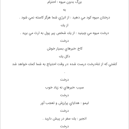
بزرگ بدون ميوه : احترام
به
درختان ميوه كود مي دهيد : از انرژي شما هرگز كاسته نمي شود .
از يك
درخت ميوه مي چينيد : از يك شخص پير پول به ارث مي بريد .
درخت
كاج :خبرهاي بسيار خوش
دكل يك
كشتي كه از تنةدرخت درست شده :در وقت احتياج به شما كمك خواهد شد
.
درخت
سيب :خبرهاي نه زياد خوب
درخت
ليمو : هداياي پرارزش و تعجب آور
درخت
انجير : يك سفر در پيش داريد .
درخت