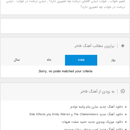
تعبیر خواب
,
خواب دیدن کاشتن درخت چه تعبیری دارد؟
,
دیدن درخت در خواب
,
دیدن
درخت در خواب چه تعبیری دارد؟
برترین مطالب آهنگ فاخر
روز
هفته
ماه
سال
Sorry, no posts matched your criteria.
به زودی از آهنگ فاخر
دانلود آهنگ جدید سارن بنام واسه تولدم
دانلود آهنگ جدید The Chainsmokers و Emily Warren بنام Side Effects
دانلود موزیک ویدوی جدید حمید صفت هیهات
دانلود آهنگ جدید امین مرعشی برات میمردم