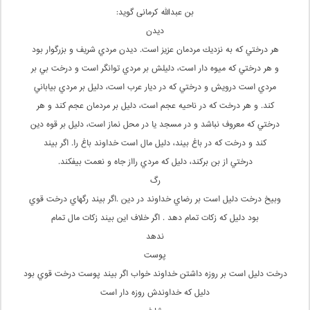
ب‍ن‌ ع‍ب‍دال‍ل‍ه‌ ک‍رم‍ان‍ی گويد:
ديدن
هر درختي كه به نزديك مردمان عزيز است. ديدن مردي شريف و بزرگوار بود
و هر درختي كه ميوه دار است، دليلش بر مردي توانگر است و درخت بي بر
مردي است درويش و درختي كه در ديار عرب است، دليل بر مردي بياباني
كند. و هر درخت كه در ناحيه عجم است، دليل بر مردمان عجم كند و هر
درختي كه معروف نباشد و در مسجد يا در محل نماز است، دليل بر قوه دين
كند و درخت كه در باغ بيند، دليل مال است خداوند باغ را. اگر بيند
درختي از بن بركند، دليل كه مردي رااز جاه و نعمت بيفكند.
رگ
وبيخ درخت دليل است بر رضاي خداوند در دين .اگر بيند رگهاي درخت قوي
بود دليل که زکات تمام دهد . اگر خلاف اين بيند زکات مال تمام
ندهد
پوست
درخت دليل است بر روزه داشتن خداوند خواب اگر بيند پوست درخت قوي بود
دليل که خداوندش روزه دار است