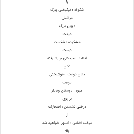
با
شکوفه : نیکبختی بزرگ
در آتش
: زیان بزرگ
درخت
خشکیده : شکست
درخت
افتاده : امیدهای بر باد رفته
تکان
دادن درخت : خوشبختی
درخت
میوه : دوستان وفادار
بر روی
درختی نشستن : افتخارات
از
درخت افتادن : استهزا خواهید شد
بالا