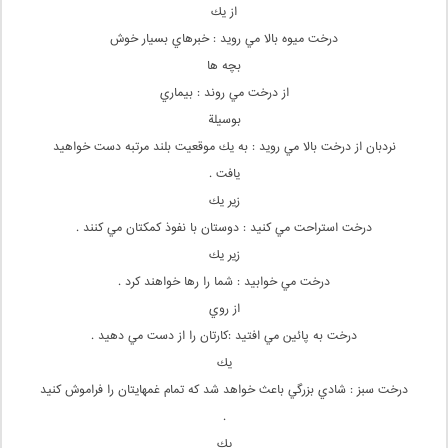
از يك
درخت ميوه بالا مي رويد : خبرهاي بسيار خوش
بچه ها
از درخت مي روند : بيماري
بوسيلة
نردبان از درخت بالا مي رويد : به يك موقعيت بلند مرتبه دست خواهيد
يافت .
زير يك
درخت استراحت مي كنيد : دوستان با نفوذ كمكتان مي كنند .
زير يك
درخت مي خوابيد : شما را رها خواهند كرد .
از روي
درخت به پائين مي افتيد :كارتان را از دست مي دهيد .
يك
درخت سبز : شادي بزرگي باعث خواهد شد كه تمام غمهايتان را فراموش كنيد
.
يك