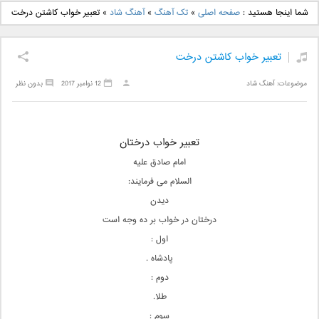
دانلود آهنگ جدید بهنام
دانلود آهنگ جدید علی
شما اینجا هستید :
صفحه اصلی
»
تک آهنگ
»
آهنگ شاد
»
تعبیر خواب کاشتن درخت
بانی بنام قرص قمر 2
یاسینی بنام دورترین نزدیک
تعبیر خواب کاشتن درخت
موضوعات:
آهنگ شاد
12 نوامبر 2017
بدون نظر
تعبیر خواب درختان
امام صادق علیه
السلام می فرمایند:
ديدن
درختان در خواب بر ده وجه است
اول :
پادشاه .
دوم :
طلا.
سوم :