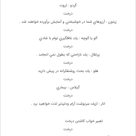
گردو : ثروت
درخت
زيتون : آرزوهاي شما در خوشبختي و آسايش برآورده خواهند شد .
درخت
آلو يا آلوچه : يك غافلگيري توام با شادي
درخت
پرتقال : يك ناراحتي كه بطول نمي انجامد .
درخت
هلو : يك بحث روشنفكرانه در پيش داريد
درخت
گيلاس : بيماري
درخت
انار : ازيك سرنوشت آرام ودلپذير لذت خواهيد برد .
تعبیر خواب کاشتن درخت
درخت