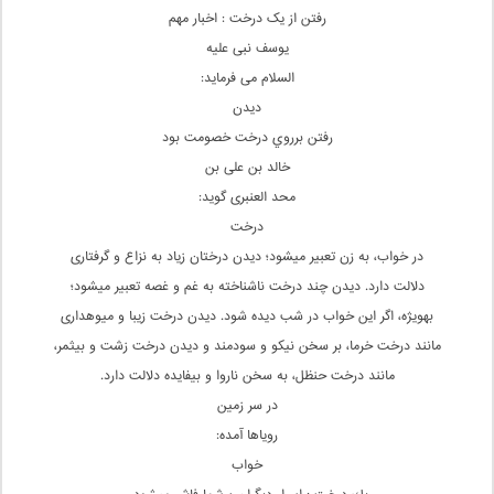
رفتن از یک درخت : اخبار مهم
یوسف نبی علیه
السلام می فرماید:
دیدن
رفتن برروي درخت خصومت بود
خالد بن علی بن
محد العنبری گوید:
درخت
در خواب، به زن تعبیر میشود؛ دیدن درختان زیاد به نزاع و گرفتاری
دلالت دارد. دیدن چند درخت ناشناخته به غم و غصه تعبیر میشود؛
بهویژه، اگر این خواب در شب دیده شود. دیدن درخت زیبا و میوهداری
مانند درخت خرما، بر سخن نیکو و سودمند و دیدن درخت زشت و بیثمر،
مانند درخت حنظل، به سخن ناروا و بیفایده دلالت دارد.
در سر زمین
رویاها آمده:
خواب