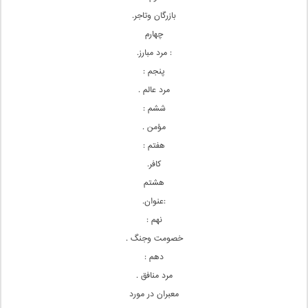
بازرگان وتاجر.
چهارم
: مرد مبارز.
پنجم :
مرد عالم .
ششم :
مؤمن .
هفتم :
کافر.
هشتم
:عنوان.
نهم :
خصومت وجنگ .
دهم :
مرد منافق .
معبران در مورد