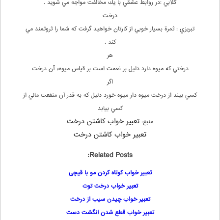
گلابي :در روابط عشقي با يك مخالفت مواجه مي شويد .
درخت
تبريزي : ثمرة بسيار خوبي از كارتان خواهيد گرفت كه شما را ثروتمند مي
كند .
هر
درختي که ميوه دارد دليل بر نعمت است بر قياس ميوهء آن درخت
اگر
کسي بيند از درخت ميوه دار ميوه خورد دليل که به قدر آن منفعت مالي از
کسي بيابد
تعبیر خواب کاشتن درخت
منبع:
تعبیر خواب کاشتن درخت
Related Posts:
تعبیر خواب کوتاه کردن مو با قیچی
تعبیر خواب درخت توت
تعبیر خواب چیدن سیب از درخت
تعبیر خواب قطع شدن انگشت دست