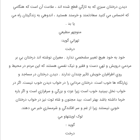
ديدن درختان سبزي كه به تازگي قطع شده اند ، علامت آن است كه هنگامي
كه احساس مي كنيد سعادتمند و خرسند هستيد ، اندوهي به زندگيتان راه مي
يا بد .
منوچهر مطيعي
تهراني گويد:
درخت
خود به خود هيچ تعبير مشخصي ندارد . معبران نوشته اند درختان بي بر
مردمي درويش و تهي دست و فقير و نيک نفسي هستند که اين مردم در محيط و
روي اطرافيان خويش تاثير چندان ندارند . ديدن درختان در مساجد و
زيارتگاه ها خوب است. درختان مردابي را در خواب ديدن خوب نيست. اگر در
خواب نخل ببينيد خوب است زيرا عزت و بزرگي و سرفرازي است و اگر باره
خرما داشته باشد بهتر است. بيد مجنون و شاه توت نيز در خواب درختان
خوبي نيستند زيرا از غم و سر افکندگي و شرمساري خبر مي دهند.
لوک اويتنهاو مي
گويد :
درخت