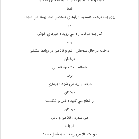
يك درخت : اسرار ديگران برشما فاش ميشود .
شما
روي يك درخت هستيد : رازهاي شخصي شما برملا مي شود .
در
كنار يك درخت راه مي رويد : خبرهاي خوش
يك
درخت در حال سوختن : غم و ناكامي در روابط عشقي
درختان
ناسالم : مشاجرة فاميلي
برگ
درختان زرد مي شود : بيماري
درختان
را قطع مي كنيد : ضرر و شكست
درختان
مي سوزد : ناكامي و ياس
از يك
درخت بالا مي رويد : يك شغل جديد