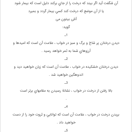
آن شگفت آيد اگر بيند که درخت را از جاي برکند دليل است که بيمار شود
يا از آن موضع که درخت کند کسي بيمار گردد و بميرد
آنلی بیتون می
گوید:
1ـ
ديدن درختان پر شاخ و برگ و سبز در خواب ، علامت آن است كه اميدها و
آرزوهاي شما به ثمر خواهد رسيد .
2ـ
ديدن درختان خشكيده در خواب ، علامت آن است كه زيان خواهيد ديد و
اندوهگين خواهيد شد .
3ـ
بالا رفتن از درخت در خواب ، نشانة رسيدن به مقامهاي برتر است
.
4ـ
بريدن درخت در خواب ، علامت آن است كه توانايي و ثروت خود را از دست
خواهيد داد .
5ـ