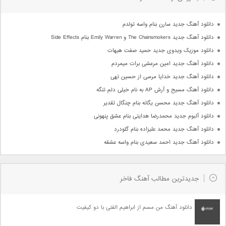
دانلود آهنگ جدید سارن بنام واسه تولدم
دانلود آهنگ جدید The Chainsmokers و Emily Warren بنام Side Effects
دانلود موزیک ویدوی جدید حمید صفت هیهات
دانلود آهنگ جدید امین مرعشی برات میمردم
دانلود آهنگ جدید خدایا مرسی از حسین تهی
دانلود آهنگ مسیح و آرش AP به نام خیلی دلم تنگه
دانلود آهنگ جدید محسن یگانه بنام چنگال تقدیر
دانلود آلبوم جدید محمدرضا هدایتی بنام عشق پنهونی
دانلود آهنگ جدید محمد علیزاده بنام گلودرد
دانلود آهنگ جدید احمد سعیدی بنام واسه عشقه
جدیدترین مطالب آهنگ فاخر
دانلود آهنگ من مسم از ابراهیم الفتی با دو کیفیت