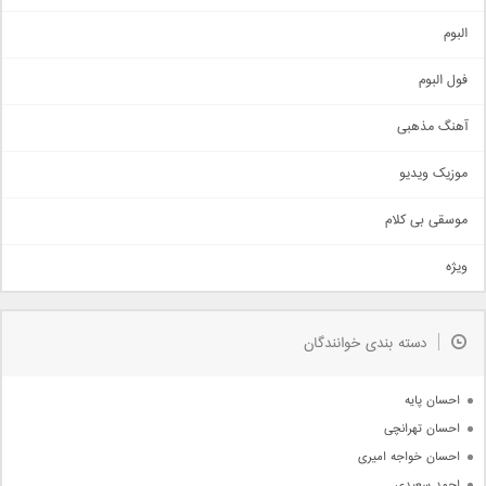
آهنگ شاد
البوم
غمگین
اجتماعی
فول البوم
آهنگ عاشقانه
آهنگ مذهبی
حماسی
اذری
موزیک ویدیو
سنتی
اهنگ بندرعباسی
موسقی بی کلام
تیتراژ
ویژه
دمو
مذهبی
به زودی
دسته بندی خوانندگان
جدیدترین ها
آرشیو
احسان پایه
احسان تهرانچی
احسان خواجه امیری
احمد سعیدی