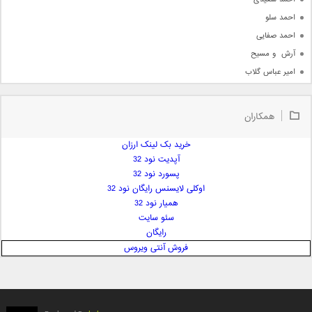
احمد سلو
احمد صفایی
آرش  و مسیح
امیر عباس گلاب
امیر عظیمی
امیر علی
همکاران
امیر فرجام
امیر مسعود
خرید بک لینک ارزان
آپدیت نود 32
امیر وکیلی
پسورد نود 32
امیر یگانه
اوکلی لایسنس رایگان نود 32
امین حبیبی
همیار نود 32
امین رستمی
سئو سایت
رایگان
امین فیاض
فروش آنتی ویروس
ایمان غلامی
ایمان فلاح
بابک جهانبخش
بابک رادمنش