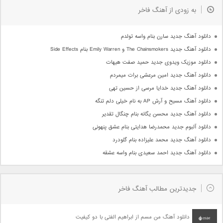
به زودی از آهنگ فاخر
دانلود آهنگ جدید سارن بنام واسه تولدم
دانلود آهنگ جدید The Chainsmokers و Emily Warren بنام Side Effects
دانلود موزیک ویدوی جدید حمید صفت هیهات
دانلود آهنگ جدید امین مرعشی برات میمردم
دانلود آهنگ جدید خدایا مرسی از حسین تهی
دانلود آهنگ مسیح و آرش AP به نام خیلی دلم تنگه
دانلود آهنگ جدید محسن یگانه بنام چنگال تقدیر
دانلود آلبوم جدید محمدرضا هدایتی بنام عشق پنهونی
دانلود آهنگ جدید محمد علیزاده بنام گلودرد
دانلود آهنگ جدید احمد سعیدی بنام واسه عشقه
جدیدترین مطالب آهنگ فاخر
دانلود آهنگ من مسم از ابراهیم الفتی با دو کیفیت