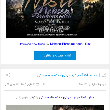
Mohsen Ebrahimzadeh
Nisti
Download New Music
By
|
ادامه مطلب و دانلود
دانلود آهنگ جدید مهدی مقدم بنام نیستی
موضوعات:
آرشیو
,
تک آهنگ
21 مارس 2017
بدون نظر
مهدی مقدم
نیستی
دانلود آهنگ جدید
بنام
با کیفیت اورجینال