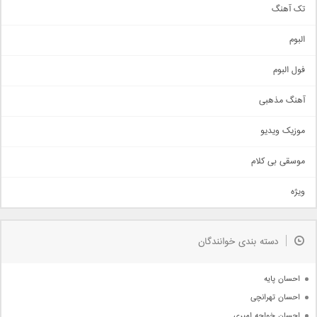
تک آهنگ
آهنگ شاد
البوم
غمگین
اجتماعی
فول البوم
آهنگ عاشقانه
آهنگ مذهبی
حماسی
اذری
موزیک ویدیو
سنتی
اهنگ بندرعباسی
موسقی بی کلام
تیتراژ
ویژه
دمو
مذهبی
به زودی
دسته بندی خوانندگان
جدیدترین ها
آرشیو
احسان پایه
احسان تهرانچی
احسان خواجه امیری