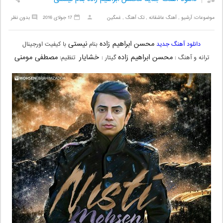
موضوعات:
آرشیو
,
آهنگ عاشقانه
,
تک آهنگ
,
غمگین
17 جولای 2016
بدون نظر
محسن ابراهیم زاده
نیستی
دانلود آهنگ جدید
بنام
با کیفیت اورجینال
محسن ابراهیم زاده
خشایار
مصطفی مومنی
ترانه و آهنگ :
گیتار :
تنظیم: