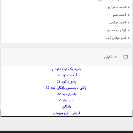
احمد سعیدی
احمد سلو
احمد صفایی
آرش  و مسیح
امیر عباس گلاب
امیر عظیمی
امیر علی
همکاران
امیر فرجام
امیر مسعود
خرید بک لینک ارزان
آپدیت نود 32
امیر وکیلی
پسورد نود 32
امیر یگانه
اوکلی لایسنس رایگان نود 32
امین حبیبی
همیار نود 32
امین رستمی
سئو سایت
رایگان
امین فیاض
فروش آنتی ویروس
ایمان غلامی
ایمان فلاح
بابک جهانبخش