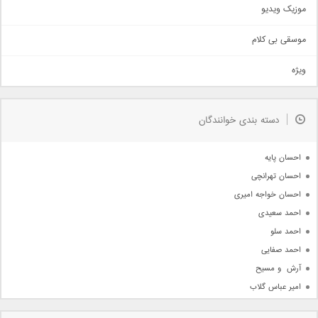
اذری
موزیک ویدیو
سنتی
اهنگ بندرعباسی
موسقی بی کلام
تیتراژ
ویژه
دمو
مذهبی
به زودی
دسته بندی خوانندگان
جدیدترین ها
آرشیو
احسان پایه
احسان تهرانچی
احسان خواجه امیری
احمد سعیدی
احمد سلو
احمد صفایی
آرش  و مسیح
امیر عباس گلاب
امیر عظیمی