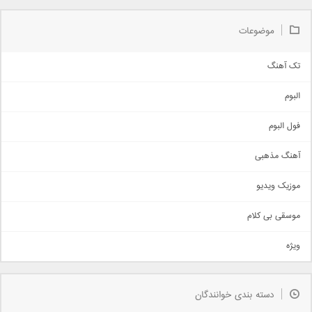
موضوعات
تک آهنگ
آهنگ شاد
البوم
غمگین
اجتماعی
فول البوم
آهنگ عاشقانه
آهنگ مذهبی
حماسی
اذری
موزیک ویدیو
سنتی
اهنگ بندرعباسی
موسقی بی کلام
تیتراژ
ویژه
دمو
مذهبی
به زودی
دسته بندی خوانندگان
جدیدترین ها