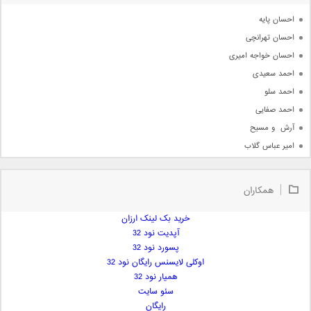
آرشیو
احسان پایه
احسان تهرانچی
احسان خواجه امیری
احمد سعیدی
احمد سلو
احمد صفایی
آرش  و مسیح
امیر عباس گلاب
امیر عظیمی
امیر علی
همکاران
امیر فرجام
امیر مسعود
خرید بک لینک ارزان
آپدیت نود 32
امیر وکیلی
پسورد نود 32
امیر یگانه
اوکلی لایسنس رایگان نود 32
امین حبیبی
همیار نود 32
امین رستمی
سئو سایت
رایگان
امین فیاض