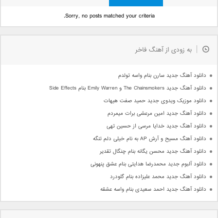
Sorry, no posts matched your criteria.
به زودی از آهنگ فاخر
دانلود آهنگ جدید سارن بنام واسه تولدم
دانلود آهنگ جدید The Chainsmokers و Emily Warren بنام Side Effects
دانلود موزیک ویدوی جدید حمید صفت هیهات
دانلود آهنگ جدید امین مرعشی برات میمردم
دانلود آهنگ جدید خدایا مرسی از حسین تهی
دانلود آهنگ مسیح و آرش AP به نام خیلی دلم تنگه
دانلود آهنگ جدید محسن یگانه بنام چنگال تقدیر
دانلود آلبوم جدید محمدرضا هدایتی بنام عشق پنهونی
دانلود آهنگ جدید محمد علیزاده بنام گلودرد
دانلود آهنگ جدید احمد سعیدی بنام واسه عشقه