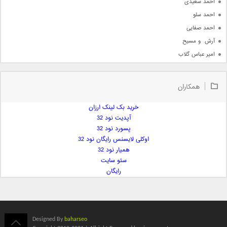
احمد سعیدی
احمد سلو
احمد صفایی
آرش  و مسیح
امیر عباس گلاب
امیر عظیمی
امیر علی
همکاران
امیر فرجام
امیر مسعود
خرید بک لینک ارزان
آپدیت نود 32
امیر وکیلی
پسورد نود 32
امیر یگانه
اوکلی لایسنس رایگان نود 32
امین حبیبی
همیار نود 32
امین رستمی
سئو سایت
رایگان
امین فیاض
ایمان غلامی
ایمان فلاح
بابک جهانبخش
Designed By
baharseo
بابک رادمنش