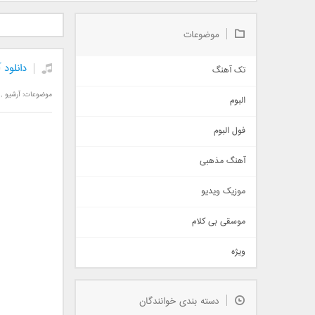
دانلود آلبوم جدید سیروان
دانلود آهنگ جدید علیرضا
دانلود آه
خسروی بنام مونولوگ
قربانی بنام خیال خوش
بهرام 
موضوعات
دانلود 
تک آهنگ
آهنگ شاد
موضوعات:
آرشیو
,
البوم
غمگین
اجتماعی
فول البوم
آهنگ عاشقانه
آهنگ مذهبی
حماسی
اذری
موزیک ویدیو
سنتی
اهنگ بندرعباسی
موسقی بی کلام
تیتراژ
ویژه
دمو
مذهبی
به زودی
دسته بندی خوانندگان
جدیدترین ها