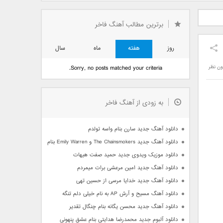
دید فرزاد
دانلود آهنگ جدید بهنام
دانلود آهنگ جدید علی
 آتیش
بانی بنام قرص قمر 2
یاسینی بنام دورترین نزدیک
برترین مطالب آهنگ فاخر
روز
هفته
ماه
سال
ون نظر
Sorry, no posts matched your criteria.
به زودی از آهنگ فاخر
دانلود آهنگ جدید سارن بنام واسه تولدم
دانلود آهنگ جدید The Chainsmokers و Emily Warren بنام Side Effects
دانلود موزیک ویدوی جدید حمید صفت هیهات
دانلود آهنگ جدید امین مرعشی برات میمردم
دانلود آهنگ جدید خدایا مرسی از حسین تهی
دانلود آهنگ مسیح و آرش AP به نام خیلی دلم تنگه
دانلود آهنگ جدید محسن یگانه بنام چنگال تقدیر
دانلود آلبوم جدید محمدرضا هدایتی بنام عشق پنهونی