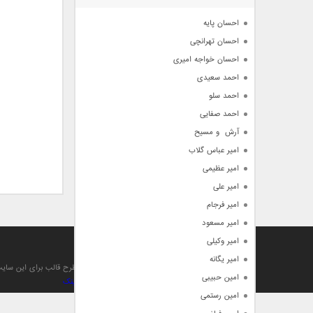
آرشیو
احسان پایه
احسان تهرانچی
احسان خواجه امیری
احمد سعیدی
احمد سلو
احمد صفایی
آرش  و مسیح
امیر عباس گلاب
امیر عظیمی
امیر علی
امیر فرجام
امیر مسعود
امیر وکیلی
آهنگ من
امیر یگانه
تمام حقوق مادی , معنوی , مطالب و طرح قالب برای این سا
امین حبیبی
بهینه سازی و صعود توسط بهترین
بک لینک
امین رستمی