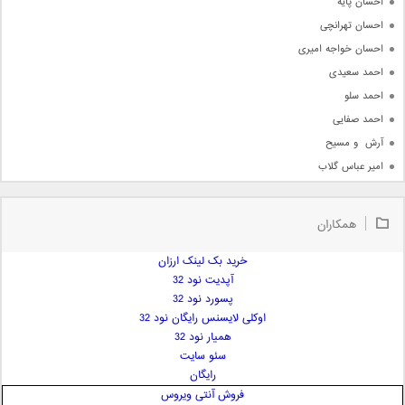
احسان پایه
احسان تهرانچی
احسان خواجه امیری
احمد سعیدی
احمد سلو
احمد صفایی
آرش  و مسیح
امیر عباس گلاب
امیر عظیمی
امیر علی
همکاران
امیر فرجام
امیر مسعود
خرید بک لینک ارزان
آپدیت نود 32
امیر وکیلی
پسورد نود 32
امیر یگانه
اوکلی لایسنس رایگان نود 32
امین حبیبی
همیار نود 32
امین رستمی
سئو سایت
رایگان
امین فیاض
فروش آنتی ویروس
ایمان غلامی