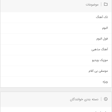
موضوعات
تک آهنگ
آهنگ شاد
البوم
غمگین
اجتماعی
فول البوم
آهنگ عاشقانه
آهنگ مذهبی
حماسی
اذری
موزیک ویدیو
سنتی
اهنگ بندرعباسی
موسقی بی کلام
تیتراژ
ویژه
دمو
مذهبی
به زودی
دسته بندی خوانندگان
جدیدترین ها
آرشیو