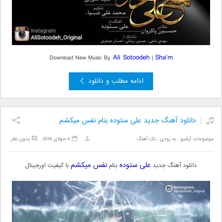
Ali Sotoodeh
Sha’m
Download New Music By
|
ادامه مطلب و دانلود
دانلود آهنگ جدید علی ستوده بنام نفس میکشم
موضوعات:
آرشیو
,
به زودی
,
تک آهنگ
4 جولای 2016
بدون نظر
علی ستوده
نفس میکشم
دانلود آهنگ جدید
بنام
با کیفیت اورجینال