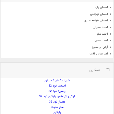
آرشیو
احسان پایه
احسان تهرانچی
احسان خواجه امیری
احمد سعیدی
احمد سلو
احمد صفایی
آرش  و مسیح
امیر عباس گلاب
امیر عظیمی
امیر علی
همکاران
امیر فرجام
امیر مسعود
خرید بک لینک ارزان
آپدیت نود 32
امیر وکیلی
پسورد نود 32
امیر یگانه
اوکلی لایسنس رایگان نود 32
امین حبیبی
همیار نود 32
امین رستمی
سئو سایت
رایگان
امین فیاض