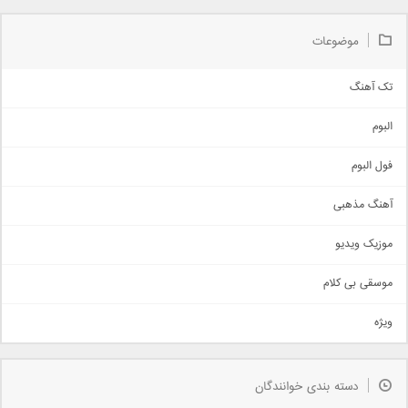
موضوعات
تک آهنگ
آهنگ شاد
البوم
غمگین
اجتماعی
فول البوم
آهنگ عاشقانه
آهنگ مذهبی
حماسی
اذری
موزیک ویدیو
سنتی
اهنگ بندرعباسی
موسقی بی کلام
تیتراژ
ویژه
دمو
مذهبی
به زودی
دسته بندی خوانندگان
جدیدترین ها