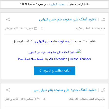
دانلود آهنگ جدید بهنام
دانلود آهنگ جدید علی
شما اینجا هستید :
صفحه اصلی
»
برچسب "Ali Sotoodeh"
بانی بنام قرص قمر 2
یاسینی بنام دورترین نزدیک
دانلود آهنگ علی ستوده بنام حس تنهایی
موضوعات:
تک آهنگ
,
غمگین
6 فوریه 2017
بدون نظر
علی ستوده
حس تنهایی
دانلود آهنگ جدید
بنام
با کیفیت اورجینال
Ali Sotoodeh
Hesse Tanhaei
Download New Music
By
|
ادامه مطلب و دانلود
دانلود آهنگ جدید علی ستوده بنام دنیای من
موضوعات:
آهنگ عاشقانه
,
تک آهنگ
13 دسامبر 2016
بدون نظر