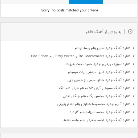
Sorry, no posts matched your criteria.
به زودی از آهنگ فاخر
دانلود آهنگ جدید سارن بنام واسه تولدم
دانلود آهنگ جدید The Chainsmokers و Emily Warren بنام Side Effects
دانلود موزیک ویدوی جدید حمید صفت هیهات
دانلود آهنگ جدید امین مرعشی برات میمردم
دانلود آهنگ جدید خدایا مرسی از حسین تهی
دانلود آهنگ مسیح و آرش AP به نام خیلی دلم تنگه
دانلود آهنگ جدید محسن یگانه بنام چنگال تقدیر
دانلود آلبوم جدید محمدرضا هدایتی بنام عشق پنهونی
دانلود آهنگ جدید محمد علیزاده بنام گلودرد
دانلود آهنگ جدید احمد سعیدی بنام واسه عشقه