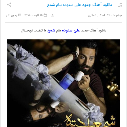
دانلود آهنگ جدید علی ستوده بنام شمع
موضوعات:
تک آهنگ
,
غمگین
29 آگوست 2016
بدون نظر
علی ستوده
شمع
دانلود آهنگ جدید
بنام
با کیفیت اورجینال