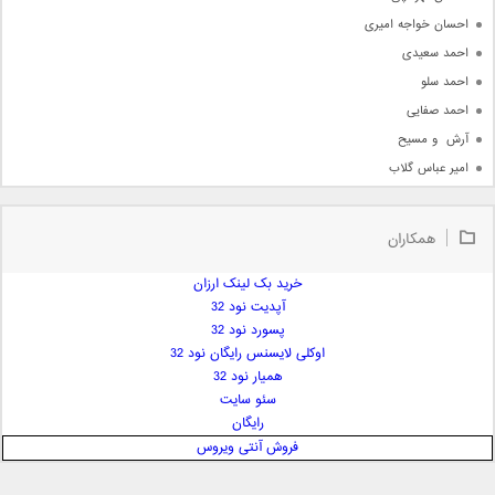
احسان خواجه امیری
احمد سعیدی
احمد سلو
احمد صفایی
آرش  و مسیح
امیر عباس گلاب
امیر عظیمی
امیر علی
همکاران
امیر فرجام
امیر مسعود
خرید بک لینک ارزان
آپدیت نود 32
امیر وکیلی
پسورد نود 32
امیر یگانه
اوکلی لایسنس رایگان نود 32
امین حبیبی
همیار نود 32
امین رستمی
سئو سایت
رایگان
امین فیاض
فروش آنتی ویروس
ایمان غلامی
ایمان فلاح