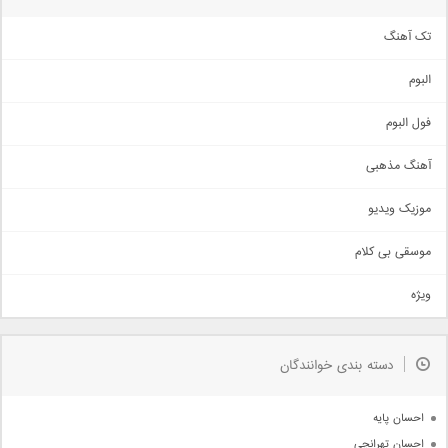
تک آهنگ
آهنگ شاد
البوم
غمگین
اجتماعی
فول البوم
آهنگ عاشقانه
آهنگ مذهبی
حماسی
اذری
موزیک ویدیو
سنتی
اهنگ بندرعباسی
موسقی بی کلام
تیتراژ
ویژه
دمو
مذهبی
به زودی
دسته بندی خوانندگان
جدیدترین ها
آرشیو
احسان پایه
احسان تهرانچی