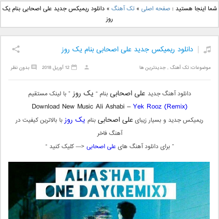
دانلود آهنگ جدید بهنام
دانلود آهنگ جدید علی
شما اینجا هستید :
صفحه اصلی
»
تک آهنگ
»
دانلود ریمیکس جدید علی اصحابی بنام یک
بانی بنام قرص قمر 2
یاسینی بنام دورترین نزدیک
روز
دانلود ریمیکس جدید علی اصحابی بنام یک روز
موضوعات:
تک آهنگ
,
جدیدترین ها
12 آوریل 2018
بدون نظر
علی اصحابی
یک روز
دانلود آهنگ جدید
بنام “
” با لینک مستقیم
Download New Music Ali Ashabi –
Yek Rooz (Remix)
علی اصحابی
یک روز
ریمیکس جدید و بسیار زیبای
بنام
با بالاترین کیفیت در
آهنگ فاخر
” برای دانلود آهنگ های
علی اصحابی
<— کلیک کنید “