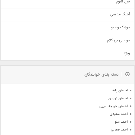
اجتماعی
فول البوم
آهنگ عاشقانه
آهنگ مذهبی
حماسی
اذری
موزیک ویدیو
سنتی
اهنگ بندرعباسی
موسقی بی کلام
تیتراژ
ویژه
دمو
مذهبی
به زودی
دسته بندی خوانندگان
جدیدترین ها
آرشیو
احسان پایه
احسان تهرانچی
احسان خواجه امیری
احمد سعیدی
احمد سلو
احمد صفایی