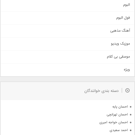
آهنگ شاد
البوم
غمگین
اجتماعی
فول البوم
آهنگ عاشقانه
آهنگ مذهبی
حماسی
اذری
موزیک ویدیو
سنتی
اهنگ بندرعباسی
موسقی بی کلام
تیتراژ
ویژه
دمو
مذهبی
به زودی
دسته بندی خوانندگان
جدیدترین ها
آرشیو
احسان پایه
احسان تهرانچی
احسان خواجه امیری
احمد سعیدی