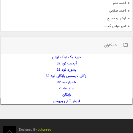
احمد سلو
احمد صفایی
آرش  و مسیح
امیر عباس گلاب
امیر عظیمی
امیر علی
همکاران
امیر فرجام
امیر مسعود
خرید بک لینک ارزان
آپدیت نود 32
امیر وکیلی
پسورد نود 32
امیر یگانه
اوکلی لایسنس رایگان نود 32
امین حبیبی
همیار نود 32
امین رستمی
سئو سایت
رایگان
امین فیاض
فروش آنتی ویروس
ایمان غلامی
ایمان فلاح
بابک جهانبخش
بابک رادمنش
Designed By
baharseo