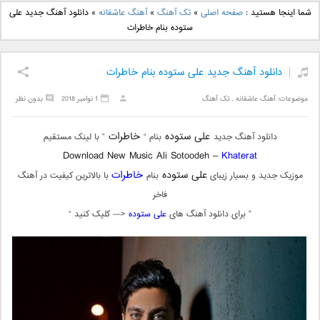
دانلود آهنگ جدید بهنام
دانلود آهنگ جدید علی
شما اینجا هستید :
صفحه اصلی
»
تک آهنگ
»
آهنگ عاشقانه
»
دانلود آهنگ جدید علی
بانی بنام قرص قمر 2
یاسینی بنام دورترین نزدیک
ستوده بنام خاطرات
دانلود آهنگ جدید علی ستوده بنام خاطرات
موضوعات:
آهنگ عاشقانه
,
تک آهنگ
1 نوامبر 2018
بدون نظر
علی ستوده
خاطرات
دانلود آهنگ جدید
بنام “
” با لینک مستقیم
Download New Music Ali Sotoodeh –
Khaterat
علی ستوده
خاطرات
موزیک جدید و بسیار زیبای
بنام
با بالاترین کیفیت در آهنگ
فاخر
” برای دانلود آهنگ های
علی ستوده
<— کلیک کنید “