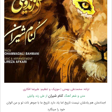
ترانه: محمدعلی بهمنی | موزیک و تنظیم: علیرضا افکاری
کنام شیران
متن و شعر آهنگ
از علی زند وکیلی
اجدادمان هم یادشان نیست تاریخ اما یاد دارد تاریخ ما با جوهر ذات تو و من الوان
خود را مینگارد