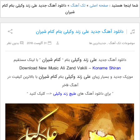
دانلود آهنگ جدید بهنام
دانلود آهنگ جدید علی
شما اینجا هستید :
صفحه اصلی
»
تک آهنگ
»
دانلود آهنگ جدید علی زند وکیلی بنام کنام
بانی بنام قرص قمر 2
یاسینی بنام دورترین نزدیک
شیران
دانلود آهنگ جدید علی زند وکیلی بنام کنام شیران
موضوعات:
تک آهنگ
,
جدیدترین ها
31 آگوست 2018
بدون نظر
علی زند وکیلی
کنام شیران
دانلود آهنگ جدید
بنام “
” با لینک مستقیم
Download New Music Ali Zand Vakili –
Koname Shiran
علی زند وکیلی
کنام شیران
موزیک جدید و بسیار زیبای
بنام
با بالاترین کیفیت در
آهنگ فاخر
” برای دانلود آهنگ های
علیچ زند وکیلی
<— کلیک کنید “