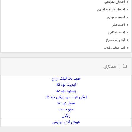
احسان تهرانچی
احسان خواجه امیری
احمد سعیدی
احمد سلو
احمد صفایی
آرش  و مسیح
امیر عباس گلاب
امیر عظیمی
امیر علی
همکاران
امیر فرجام
امیر مسعود
خرید بک لینک ارزان
آپدیت نود 32
امیر وکیلی
پسورد نود 32
امیر یگانه
اوکلی لایسنس رایگان نود 32
امین حبیبی
همیار نود 32
امین رستمی
سئو سایت
رایگان
امین فیاض
فروش آنتی ویروس
ایمان غلامی