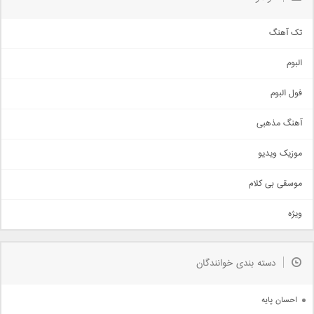
تک آهنگ
آهنگ شاد
البوم
غمگین
اجتماعی
فول البوم
آهنگ عاشقانه
آهنگ مذهبی
حماسی
اذری
موزیک ویدیو
سنتی
اهنگ بندرعباسی
موسقی بی کلام
تیتراژ
ویژه
دمو
مذهبی
به زودی
دسته بندی خوانندگان
جدیدترین ها
آرشیو
احسان پایه