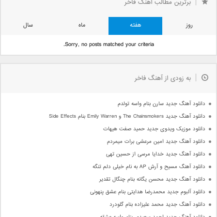
برترین مطالب آهنگ فاخر
روز
هفته
ماه
سال
Sorry, no posts matched your criteria.
به زودی از آهنگ فاخر
دانلود آهنگ جدید سارن بنام واسه تولدم
دانلود آهنگ جدید The Chainsmokers و Emily Warren بنام Side Effects
دانلود موزیک ویدوی جدید حمید صفت هیهات
دانلود آهنگ جدید امین مرعشی برات میمردم
دانلود آهنگ جدید خدایا مرسی از حسین تهی
دانلود آهنگ مسیح و آرش AP به نام خیلی دلم تنگه
دانلود آهنگ جدید محسن یگانه بنام چنگال تقدیر
دانلود آلبوم جدید محمدرضا هدایتی بنام عشق پنهونی
دانلود آهنگ جدید محمد علیزاده بنام گلودرد