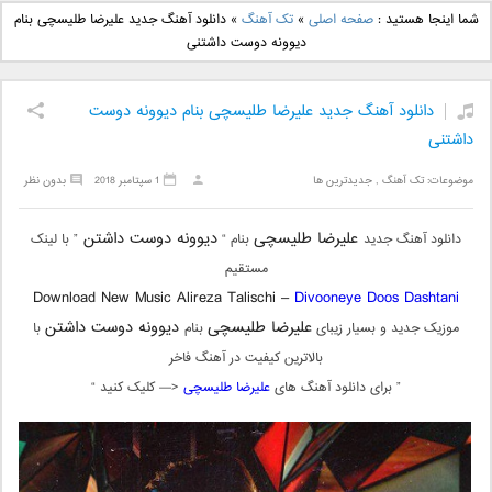
دانلود آهنگ جدید بهنام
دانلود آهنگ جدید علی
شما اینجا هستید :
صفحه اصلی
»
تک آهنگ
»
دانلود آهنگ جدید علیرضا طلیسچی بنام
بانی بنام قرص قمر 2
یاسینی بنام دورترین نزدیک
دیوونه دوست داشتنی
دانلود آهنگ جدید علیرضا طلیسچی بنام دیوونه دوست
داشتنی
موضوعات:
تک آهنگ
,
جدیدترین ها
1 سپتامبر 2018
بدون نظر
علیرضا طلیسچی
دیوونه دوست داشتن
دانلود آهنگ جدید
بنام “
” با لینک
مستقیم
Download New Music Alireza Talischi –
Divooneye Doos Dashtani
علیرضا طلیسچی
دیوونه دوست داشتن
موزیک جدید و بسیار زیبای
بنام
با
بالاترین کیفیت در آهنگ فاخر
” برای دانلود آهنگ های
علیرضا طلیسچی
<— کلیک کنید “