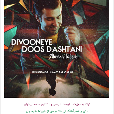
ترانه و موزیک: علیرضا طلیسچی | تنظیم: حامد برادران
متن و شعر آهنگ ای داد بر من از علیرضا طلیسچی