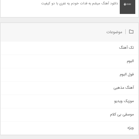
دانلود آهنگ میشم به فدات خودم یه نفری با دو کیفیت
موضوعات
تک آهنگ
آهنگ شاد
البوم
غمگین
اجتماعی
فول البوم
آهنگ عاشقانه
آهنگ مذهبی
حماسی
اذری
موزیک ویدیو
سنتی
اهنگ بندرعباسی
موسقی بی کلام
تیتراژ
ویژه
دمو
مذهبی