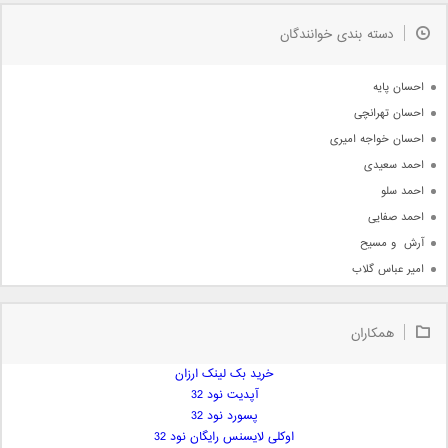
به زودی
دسته بندی خوانندگان
جدیدترین ها
آرشیو
احسان پایه
احسان تهرانچی
احسان خواجه امیری
احمد سعیدی
احمد سلو
احمد صفایی
آرش  و مسیح
امیر عباس گلاب
امیر عظیمی
امیر علی
همکاران
امیر فرجام
امیر مسعود
خرید بک لینک ارزان
آپدیت نود 32
امیر وکیلی
پسورد نود 32
امیر یگانه
اوکلی لایسنس رایگان نود 32