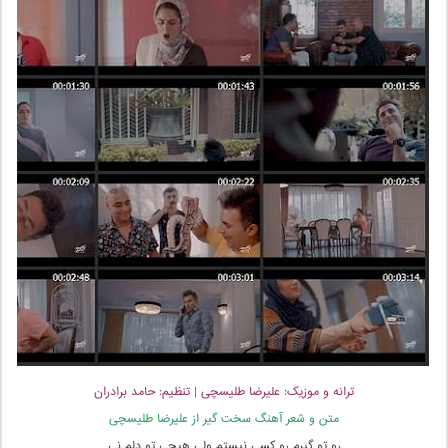
ترانه و موزیک: علیرضا طلیسچی | تنظیم: حامد برادران
متن و شعر آهنگ سخت گیر از علیرضا طلیسچی
رو تو گیرم رو کسی نیستم ولی هیچی تو دلم نی