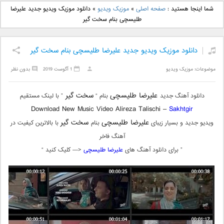
دانلود آهنگ جدید بهنام
دانلود آهنگ جدید علی
شما اینجا هستید :
صفحه اصلی
»
موزیک ویدیو
»
دانلود موزیک ویدیو جدید علیرضا
بانی بنام قرص قمر 2
یاسینی بنام دورترین نزدیک
طلیسچی بنام سخت گیر
دانلود موزیک ویدیو جدید علیرضا طلیسچی بنام سخت گیر
موضوعات:
موزیک ویدیو
1 آگوست 2019
بدون نظر
علیرضا طلیسچی
سخت گیر
دانلود آهنگ جدید
بنام “
” با لینک مستقیم
Download New Music Video Alireza Talischi –
Sakhtgir
علیرضا طلیسچی
سخت گیر
ویدیو جدید و بسیار زیبای
بنام
با بالاترین کیفیت در
آهنگ فاخر
” برای دانلود آهنگ های
علیرضا طلیسچی
<— کلیک کنید “