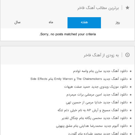
برترین مطالب آهنگ فاخر
روز
هفته
ماه
سال
Sorry, no posts matched your criteria.
به زودی از آهنگ فاخر
دانلود آهنگ جدید سارن بنام واسه تولدم
دانلود آهنگ جدید The Chainsmokers و Emily Warren بنام Side Effects
دانلود موزیک ویدوی جدید حمید صفت هیهات
دانلود آهنگ جدید امین مرعشی برات میمردم
دانلود آهنگ جدید خدایا مرسی از حسین تهی
دانلود آهنگ مسیح و آرش AP به نام خیلی دلم تنگه
دانلود آهنگ جدید محسن یگانه بنام چنگال تقدیر
دانلود آلبوم جدید محمدرضا هدایتی بنام عشق پنهونی
دانلود آهنگ جدید محمد علیزاده بنام گلودرد