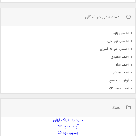
مذهبی
به زودی
دسته بندی خوانندگان
جدیدترین ها
آرشیو
احسان پایه
احسان تهرانچی
احسان خواجه امیری
احمد سعیدی
احمد سلو
احمد صفایی
آرش  و مسیح
امیر عباس گلاب
امیر عظیمی
امیر علی
همکاران
امیر فرجام
امیر مسعود
خرید بک لینک ارزان
آپدیت نود 32
امیر وکیلی
پسورد نود 32
امیر یگانه