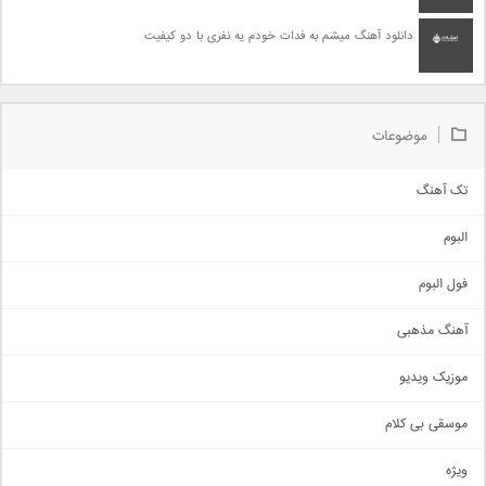
دانلود آهنگ میشم به فدات خودم یه نفری با دو کیفیت
موضوعات
تک آهنگ
آهنگ شاد
البوم
غمگین
اجتماعی
فول البوم
آهنگ عاشقانه
آهنگ مذهبی
حماسی
اذری
موزیک ویدیو
سنتی
اهنگ بندرعباسی
موسقی بی کلام
تیتراژ
ویژه
دمو