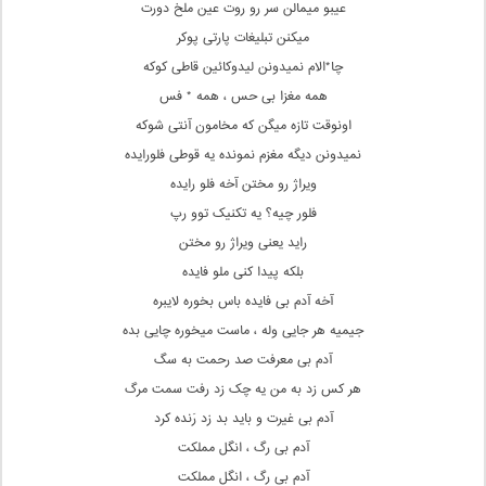
عیبو میمالن سر رو روت عین ملخ دورت
میکنن تبلیغات پارتی پوکر
چا*الام نمیدونن لیدوکائین قاطی کوکه
همه مغزا بی حس ، همه * فس
اونوقت تازه میگن که مخامون آنتی شوکه
نمیدونن دیگه مغزم نمونده یه قوطی فلورایده
ویراژ رو مختن آخه فلو رایده
فلور چیه؟ یه تکنیک توو رپ
راید یعنی ویراژ رو مختن
بلکه پیدا کنی ملو فایده
آخه آدم بی فایده باس بخوره لایبره
جیمیه هر جایی وله ، ماست میخوره چایی بده
آدم بی معرفت صد رحمت به سگ
هر کس زد به من یه چک زد رفت سمت مرگ
آدم بی غیرت و باید بد زد رَنده کرد
آدم بی رگ ، انگل مملکت
آدم بی رگ ، انگل مملکت