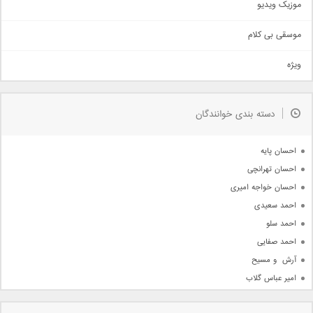
موزیک ویدیو
سنتی
اهنگ بندرعباسی
موسقی بی کلام
تیتراژ
ویژه
دمو
مذهبی
به زودی
دسته بندی خوانندگان
جدیدترین ها
آرشیو
احسان پایه
احسان تهرانچی
احسان خواجه امیری
احمد سعیدی
احمد سلو
احمد صفایی
آرش  و مسیح
امیر عباس گلاب
امیر عظیمی