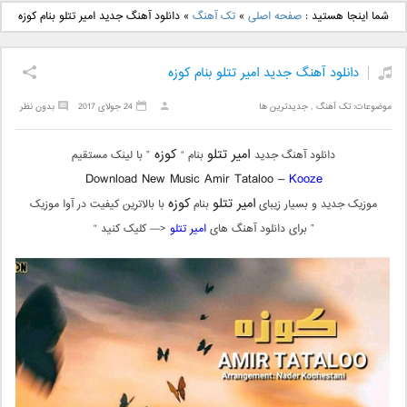
دانلود آهنگ جدید بهنام
دانلود آهنگ جدید علی
شما اینجا هستید :
صفحه اصلی
»
تک آهنگ
»
دانلود آهنگ جدید امیر تتلو بنام کوزه
بانی بنام قرص قمر 2
یاسینی بنام دورترین نزدیک
دانلود آهنگ جدید امیر تتلو بنام کوزه
موضوعات:
تک آهنگ
,
جدیدترین ها
24 جولای 2017
بدون نظر
امیر تتلو
کوزه
دانلود آهنگ جدید
بنام “
” با لینک مستقیم
Download New Music Amir Tataloo –
Kooze
امیر تتلو
کوزه
موزیک جدید و بسیار زیبای
بنام
با بالاترین کیفیت در آوا موزیک
” برای دانلود آهنگ های
امیر تتلو
<— کلیک کنید “