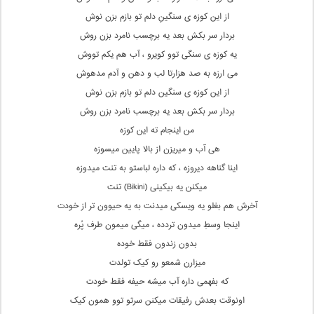
از این کوزه ی سنگینِ دلم تو بازم بزن نوش
بردار سر بکش بعد یه برچسب نامرد بزن روش
یه کوزه ی سنگی توو کویرو ، آب هم یکم تووش
می ارزه به صد هزارتا لب و دهن و آدم مدهوش
از این کوزه ی سنگین دلم تو بازم بزن نوش
بردار سر بکش بعد یه برچسب نامرد بزن روش
من اینجام ته این کوزه
هی آب و میریزن از بالا پایین میسوزه
اینا گناهه دیروزه ، که داره لباستو به تنت میدوزه
میکنن یه بیکینی (Bikini) تنت
آخرش هم بغلو یه ویسکی میدنت به یه حیوون تر از خودت
اینجا وسطِ میدون تردده ، میگی میمون طرف پُره
بدون زندون فقط خوده
میزارن شمعو رو کیک تولدت
که بفهمی داره آب میشه حیفه فقط خودت
اونوقت بعدش رفیقات میکنن سرتو توو همون کیک