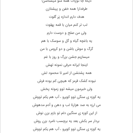
دیگه جا توپاک همه منو میشناسن!
طرفدارا همه خفن و پیشتازن
هدف دارم اندازه پَر گلوت
لب تر کنم میان با قمه پهلوت
ولی من صلح و دوست دارم
یه باغچه گیاه و گل و سوسک با هم
گرگ و موش باشن و دو کروس با من
میسازیم جشن بزرگ و روز با غم
اینجا ایرانه حرفی نمونه تهش
همه پشتشن از امیر تا محمود لش
نبوده کشک قرمز که هیچی کم بوده فرش
ولی خبرمون میشه توو زمونه پخش
یه کوزه ی سنگی توو کویرو ، آب هم یکم تووش
می ارزه به صد هزارتا لب و دهن و آدم مدهوش
از این کوزه ی سنگینِ دلم تو بازم بزن نوش
بردار سر بکش بعد یه برچسب نامرد بزن روش
یه کوزه ی سنگی توو کویرو ، آب هم یکم تووش