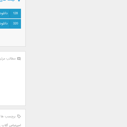
سامان جلیلی
سعید شهروز
128
دانلود
سعید مدرس
320
دانلود
سیامک عباسی
سیاوش قمصری
سیروان خسروی
سینا بهداد
سینا حجازی
مطالب مرتب
سینا سرلک
شاهین جمشیدپور
شهاب رمضان
شهرام شکوهی
علی ارشدی
علی اصحابی
علی بابا
علی باقری
برچسب ها
علی پیشتاز
امیرعباس گلاب
,