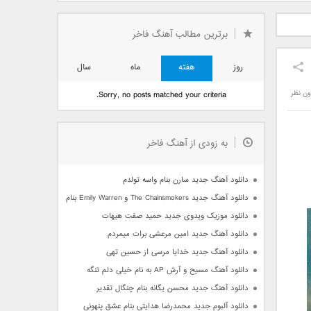
دید فرزاد
دانلود آهنگ جدید بهنام
دانلود آهنگ جدید علی
 آتیش
بانی بنام قرص قمر 2
یاسینی بنام دورترین نزدیک
برترین مطالب آهنگ فاخر
روز
هفته
ماه
سال
ون نظر
Sorry, no posts matched your criteria.
به زودی از آهنگ فاخر
دانلود آهنگ جدید سارن بنام واسه تولدم
دانلود آهنگ جدید The Chainsmokers و Emily Warren بنام Side Effects
دانلود موزیک ویدوی جدید حمید صفت هیهات
دانلود آهنگ جدید امین مرعشی برات میمردم
دانلود آهنگ جدید خدایا مرسی از حسین تهی
دانلود آهنگ مسیح و آرش AP به نام خیلی دلم تنگه
دانلود آهنگ جدید محسن یگانه بنام چنگال تقدیر
دانلود آلبوم جدید محمدرضا هدایتی بنام عشق پنهونی