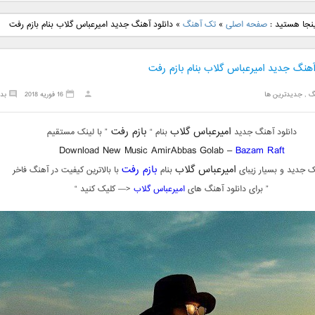
نگ جدید رضا
دانلود آهنگ جدید علی
دانلود آهنگ جدید مهدی
دانلود آهنگ ج
ینجا هستید :
صفحه اصلی
»
تک آهنگ
»
دانلود آهنگ جدید امیرعباس گلاب بنام بازم رفت
بنام نگار
لهراسبی بنام صورت
یراحی بنام اسرار
فرزین بنام
آهنگ جدید امیرعباس گلاب بنام بازم رفت
گ
,
جدیدترین ها
16 فوریه 2018
بد
امیرعباس گلاب
بازم رفت
دانلود آهنگ جدید
بنام “
” با لینک مستقیم
Download New Music AmirAbbas Golab –
Bazam Raft
امیرعباس گلاب
بازم رفت
 جدید و بسیار زیبای
بنام
با بالاترین کیفیت در آهنگ فاخر
” برای دانلود آهنگ های
امیرعباس گلاب
<— کلیک کنید “