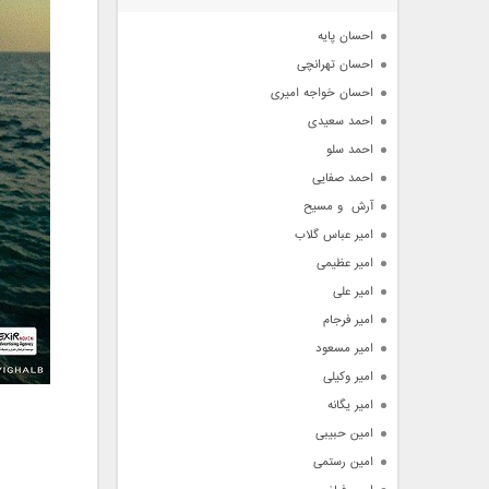
آرشیو
احسان پایه
احسان تهرانچی
احسان خواجه امیری
احمد سعیدی
احمد سلو
احمد صفایی
آرش  و مسیح
امیر عباس گلاب
امیر عظیمی
امیر علی
امیر فرجام
امیر مسعود
امیر وکیلی
امیر یگانه
امین حبیبی
امین رستمی