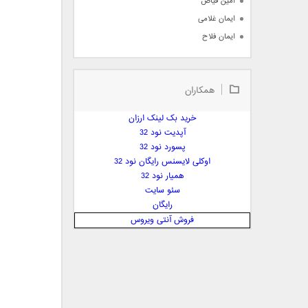
امین فیاض
ایمان غلامی
ایمان فلاح
بابک جهانبخش
بابک رادمنش
همکاران
بابک مافی
باراد
خرید بک لینک ارزان
بنیامین بهادری
آپدیت نود 32
بهراد شهریاری
پسورد نود 32
اوکلی لایسنس رایگان نود 32
بهنام صفوی
همیار نود 32
بهنام علمشاهی
سئو سایت
 پارسا صدیق
رایگان
پارسا چیلیک
فروش آنتی ویروس
پازل بند
پویا
پویا سالکی
پویان
پیمان زارعی