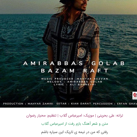
ترانه: علی بحرینی | موزیک: امیرعباس گلاب | تنظیم: محیار رضوان
متن و شعر آهنگ بازم رفت از امیرعباس گلاب
رفتی که من در نیمه ی تاریک این سیاره باشم