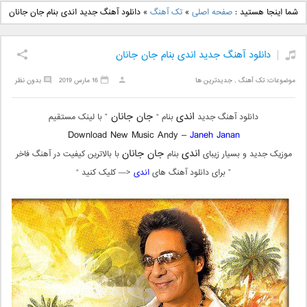
دانلود آهنگ جدید بهنام
دانلود آهنگ جدید علی
شما اینجا هستید :
صفحه اصلی
»
تک آهنگ
»
دانلود آهنگ جدید اندی بنام جان جانان
بانی بنام قرص قمر 2
یاسینی بنام دورترین نزدیک
دانلود آهنگ جدید اندی بنام جان جانان
موضوعات:
تک آهنگ
,
جدیدترین ها
16 مارس 2019
بدون نظر
اندی
جان جانان
دانلود آهنگ جدید
بنام “
” با لینک مستقیم
Download New Music Andy –
Janeh Janan
اندی
جان جانان
موزیک جدید و بسیار زیبای
بنام
با بالاترین کیفیت در آهنگ فاخر
” برای دانلود آهنگ های
اندی
<— کلیک کنید “