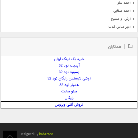
احمد سلو
احمد صفایی
آرش  و مسیح
امیر عباس گلاب
امیر عظیمی
امیر علی
همکاران
امیر فرجام
امیر مسعود
خرید بک لینک ارزان
آپدیت نود 32
امیر وکیلی
پسورد نود 32
امیر یگانه
اوکلی لایسنس رایگان نود 32
امین حبیبی
همیار نود 32
امین رستمی
سئو سایت
رایگان
امین فیاض
فروش آنتی ویروس
ایمان غلامی
ایمان فلاح
بابک جهانبخش
بابک رادمنش
Designed By
baharseo