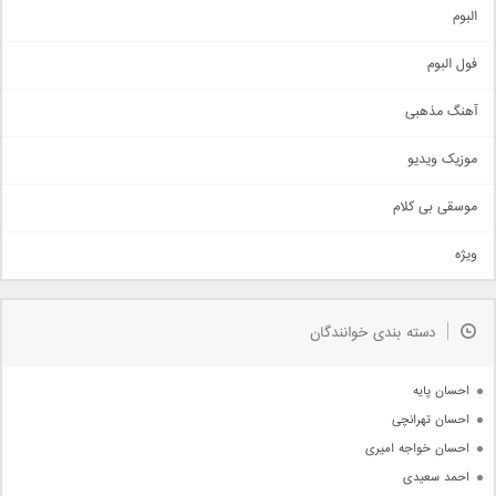
آهنگ شاد
البوم
غمگین
اجتماعی
فول البوم
آهنگ عاشقانه
آهنگ مذهبی
حماسی
اذری
موزیک ویدیو
سنتی
اهنگ بندرعباسی
موسقی بی کلام
تیتراژ
ویژه
دمو
مذهبی
به زودی
دسته بندی خوانندگان
جدیدترین ها
آرشیو
احسان پایه
احسان تهرانچی
احسان خواجه امیری
احمد سعیدی